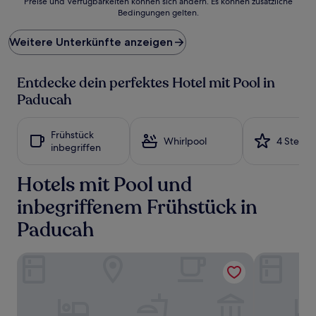
Preise und Verfügbarkeiten können sich ändern. Es können zusätzliche
der
Bedingungen gelten.
niedrigste
Preis
Weitere Unterkünfte anzeigen
pro
Nacht,
der
Entdecke dein perfektes Hotel mit Pool in
in
den
Paducah
letzten
24 Stunden
für
Frühstück
Whirlpool
4 Sterne
einen
inbegriffen
Aufenthalt
mit
Hotels mit Pool und
1 Übernachtung
von
inbegriffenem Frühstück in
2 Erwachsenen
gefunden
Paducah
wurde.
Preise
und
Homewood Suites By Hilton Paducah
La Quinta I
Verfügbarkeiten
können
sich
ändern.