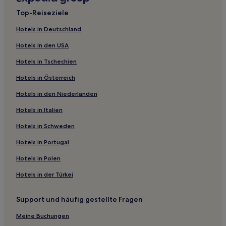
Hotels nahe Kess Creek Park
Top-Reiseziele
Grayson County: Hotels
Hotels in Deutschland
Hotels nahe National Quilt Museum
Hotels in den USA
Hotels nahe Lost River Cave
Hotels in Tschechien
Hotels nahe Louisville Defender Newspaper
Hotels in Österreich
West Main Historic District: Hotels
Hotels in den Niederlanden
Lucas Hotels
Hotels in Italien
Richelieu Hotels
Hotels nahe Chaney's Dairy Barn
Hotels in Schweden
Southland Park: Hotels
Hotels in Portugal
Salem Hotels
Hotels in Polen
Hotels nahe Club at Olde Stone
Hotels in der Türkei
Hotels nahe L&N Federal Credit Union Stadium
Support und häufig gestellte Fragen
Hotels nahe Fort Williams
Meine Buchungen
Hotels nahe Waverly Hills Sanatorium