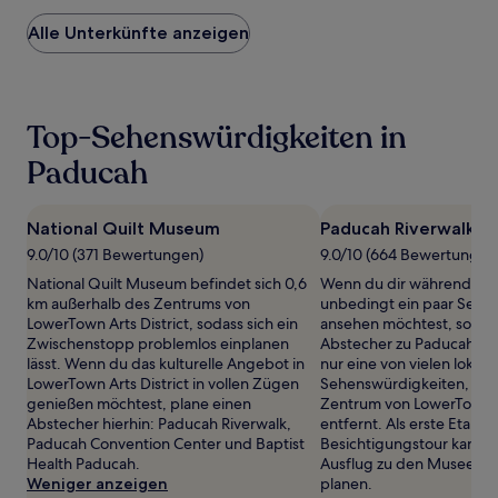
Preis
Alle Unterkünfte anzeigen
pro
Nacht,
der
in
den
Top-Sehenswürdigkeiten in
letzten
24 Stunden
Paducah
für
einen
Aufenthalt
National Quilt Museum
Paducah Riverwalk
mit
1 Übernachtung
9.0/10 (371 Bewertungen)
9.0/10 (664 Bewertungen
von
National Quilt Museum befindet sich 0,6
Wenn du dir während dei
2 Erwachsenen
km außerhalb des Zentrums von
unbedingt ein paar Sehe
gefunden
LowerTown Arts District, sodass sich ein
ansehen möchtest, solltes
wurde.
Zwischenstopp problemlos einplanen
Abstecher zu Paducah Ri
Preise
lässt. Wenn du das kulturelle Angebot in
nur eine von vielen lokale
und
LowerTown Arts District in vollen Zügen
Sehenswürdigkeiten, 0,7
Verfügbarkeiten
genießen möchtest, plane einen
Zentrum von LowerTown Ar
können
Abstecher hierhin: Paducah Riverwalk,
entfernt. Als erste Etapp
sich
Paducah Convention Center und Baptist
Besichtigungstour kannst
ändern.
Health Paducah.
Ausflug zu den Museen 
Es
Weniger anzeigen
planen.
können