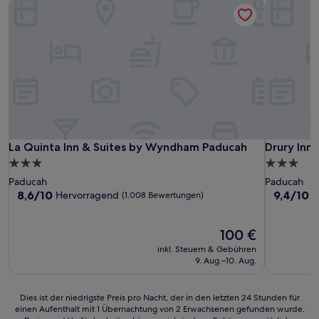
La Quinta Inn & Suites by Wyndham Paducah
Drury Inn
La Quinta Inn & Suites by Wyndham Paducah
Drury Inn
La Quinta Inn & Suites by Wyndham Paducah
Drury Inn
3.0-
3.0-
Sterne-
Sterne-
Paducah
Paducah
Unterkunft
Unterkunf
8.6
9.4
8,6/10
9,4/10
Hervorragend
A
(1.008 Bewertungen)
von
von
10,
10,
Hervorragend,
Der
Außergewö
100 €
(1.008
Preis
(1.005
inkl. Steuern & Gebühren
Bewertungen)
beträgt
Bewertun
9. Aug.–10. Aug.
100 €
Dies
Dies ist der niedrigste Preis pro Nacht, der in den letzten 24 Stunden für
einen Aufenthalt mit 1 Übernachtung von 2 Erwachsenen gefunden wurde.
ist