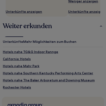
Weniger anzeigen
zusätzliche
Bedingungen
Unterkünfte anzeigen
Unterkünfte anzeigen
gelten.
Weiter erkunden
Unterkünfte
Mehr Möglichkeiten zum Buchen
Hotels nahe TG&G Indoor Rannge
California: Hotels
Hotels nahe Mahr Park
Hotels nahe Southern Kentucky Performing Arts Center
Hotels nahe The Baker Arboretum and Downing Museum
Rochester Hotels
Tolu Hotels
Hotels nahe Louisville Slugger Museum