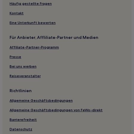
Bremen Hotels
Häufig gestellte Fragen
Powderly Hotels
Kontakt
Hotels nahe Towne Mall
Eine Unterkunft bewerten
Sturgis Hotels
Für Anbieter, Affliliate-Partner und Medien
Hotels nahe Eloise B. Houchens Center
Affiliate-Partner-Programm
Hotels nahe 21c Museum Hotel
Presse
Hotels nahe Ephram White Park
Hotels nahe Paducah Convention Center
Bei uns werben
Shively: Hotels
Reiseveranstalter
Paducah Hotels
Richtlinien
Beaver Dam Hotels
Allgemeine Geschäftsbedingungen
Hampton Hotels
Allgemeine Geschäftsbedingungen von FeWo-direkt
Cecilia Hotels
Barrierefreiheit
Clermont Hotels
Hotels nahe Barkley Regional
Datenschutz