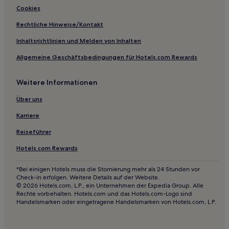
Hotels nahe United States Marine Hospital of Louisville
Cookies
Hotels nahe Fountain Square Park
Rechtliche Hinweise/Kontakt
Sacramento Hotels
Inhaltsrichtlinien und Melden von Inhalten
Louisville Hotels
Allgemeine Geschäftsbedingungen für Hotels.com Rewards
Morganfield Hotels
Weitere Informationen
Hotels nahe KFC Yum Center
Fancy Farm Hotels
Über uns
Prestonia: Hotels
Karriere
Hotels nahe Jim Beam American Outpost
Reiseführer
Hotels nahe Western Kentucky University
Hotels.com Rewards
Cadiz Hotels
*Bei einigen Hotels muss die Stornierung mehr als 24 Stunden vor
Charleston Hotels
Check-in erfolgen. Weitere Details auf der Website.
© 2026 Hotels.com, L.P., ein Unternehmen der Expedia Group. Alle
Hotels nahe Paul Walker Golf Course
Rechte vorbehalten. Hotels.com und das Hotels.com-Logo sind
Handelsmarken oder eingetragene Handelsmarken von Hotels.com, L.P.
Smith Mills Hotels
Hotels nahe Russell Sims Aquatic Center