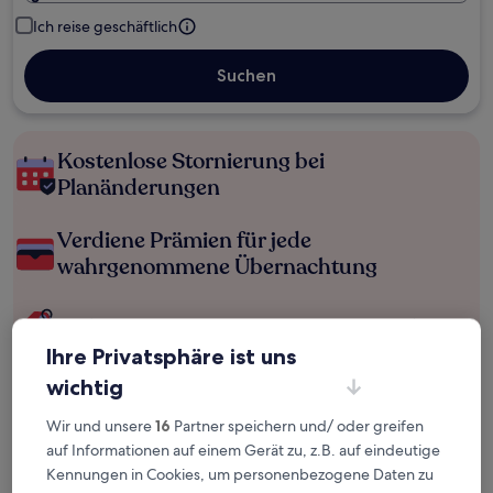
Ich reise geschäftlich
Suchen
Kostenlose Stornierung bei
Planänderungen
Verdiene Prämien für jede
wahrgenommene Übernachtung
Mehr sparen mit Preisen für Mitglieder
Ihre Privatsphäre ist uns
wichtig
Überprüfe die Preise für diese Daten
Wir und unsere
16
Partner speichern und/ oder greifen
auf Informationen auf einem Gerät zu, z.B. auf eindeutige
Heute
Morgen
Kennungen in Cookies, um personenbezogene Daten zu
6. Aug. - 7. Aug.
7. Aug. - 8. Aug.