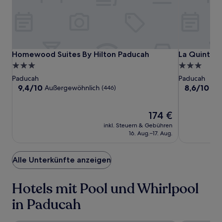
Es
können
zusätzliche
Bedingungen
gelten.
Homewood
Homewood
La
Homewood Suites By Hilton Paducah
La Quinta I
Homewood Suites By Hilton Paducah
La Quinta 
Suites
Suites
Quinta
3.0-
3.0-
By
By
Inn
Sterne-
Sterne-
Paducah
Paducah
Hilton
Hilton
&
Unterkunft
Unterkunft
9.4
8.6
9,4/10
8,6/10
Außergewöhnlich
He
(446)
Paducah
Paducah
Suites
von
von
10,
10,
by
Außergewöhnlich,
Der
Hervorrage
174 €
Wyndham
(446)
Preis
(1008)
inkl. Steuern & Gebühren
Paducah
beträgt
16. Aug.–17. Aug.
174 €
Alle Unterkünfte anzeigen
Hotels mit Pool und Whirlpool
in Paducah