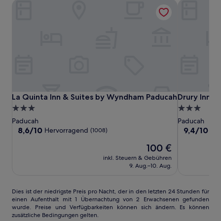
La Quinta Inn & Suites by Wyndham Paducah
Drury Inn &
La
La
Drury
La Quinta Inn & Suites by Wyndham Paducah
Drury Inn &
La Quinta Inn & Suites by Wyndham Paducah
Drury Inn &
Quinta
Quinta
Inn
3.0-
3.0-
Inn
Inn
&
Sterne-
Sterne-
Paducah
Paducah
&
&
Suites
Unterkunft
Unterkunft
8.6
9.4
8,6/10
9,4/10
Hervorragend
Au
(1008)
Suites
Suites
Paducah
von
von
Der
100 €
10,
10,
by
by
Preis
Hervorragend,
Außergewöh
Wyndham
Wyndham
inkl. Steuern & Gebühren
beträgt
(1008)
(1012)
9. Aug.–10. Aug.
Paducah
Paducah
100 €
Dies
Dies ist der niedrigste Preis pro Nacht, der in den letzten 24 Stunden für
einen Aufenthalt mit 1 Übernachtung von 2 Erwachsenen gefunden
ist
wurde. Preise und Verfügbarkeiten können sich ändern. Es können
der
zusätzliche Bedingungen gelten.
niedrigste