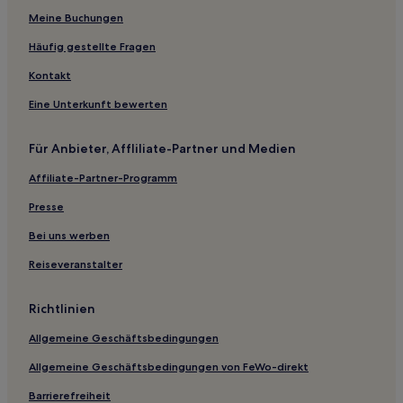
Meine Buchungen
Günstige in Belle Fourche
Haustierfreundliche in Custer
Häufig gestellte Fragen
Hotels mit inbegriffenem Frühstück in Custer
Kontakt
Hotels nahe Deadwood Mountain Grand
Eine Unterkunft bewerten
Hotels nahe Dignity Statue
Für Anbieter, Affliliate-Partner und Medien
Fort Thompson Hotels
Affiliate-Partner-Programm
New Witten Hotels
Presse
Hotels nahe Fort Hays Old West Town & Dinner Show
Hotels nahe La Framboise Island
Bei uns werben
Hotels nahe Fossil Exhibit Trail
Reiseveranstalter
Hotels nahe Legion Lake
Richtlinien
Hotels nahe Adams House Museum
Allgemeine Geschäftsbedingungen
Murdo Hotels
Allgemeine Geschäftsbedingungen von FeWo-direkt
Hotels nahe Cadillac Jacks Casino
Barrierefreiheit
Hotels nahe Badlands Wall