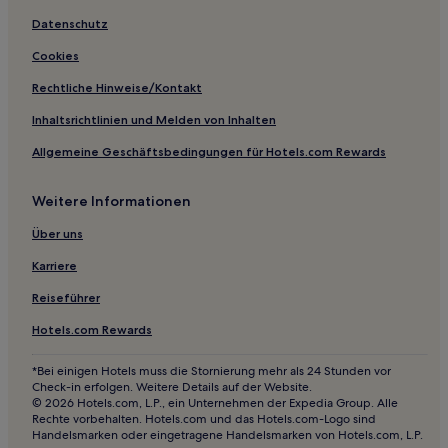
Benchmark Hotels
Datenschutz
Hotels nahe Museum of Geology
Cookies
Central City Hotels
Rechtliche Hinweise/Kontakt
White Horse Hotels
Inhaltsrichtlinien und Melden von Inhalten
Hill City Hotels
Allgemeine Geschäftsbedingungen für Hotels.com Rewards
Pierre Hotels
Weitere Informationen
Hotels nahe Big Thunder Gold Mine
Hotels nahe Minuteman Missile National Historic Site
Über uns
Kennebec Hotels
Karriere
Hotels nahe West Bend Recreation Area
Reiseführer
Hotels nahe Needles Highway
Hotels.com Rewards
South Dakota: Hotels
*Bei einigen Hotels muss die Stornierung mehr als 24 Stunden vor
Hotels nahe Monument Health
Check-in erfolgen. Weitere Details auf der Website.
© 2026 Hotels.com, L.P., ein Unternehmen der Expedia Group. Alle
Meade County: Hotels
Rechte vorbehalten. Hotels.com und das Hotels.com-Logo sind
Handelsmarken oder eingetragene Handelsmarken von Hotels.com, L.P.
Oacoma Hotels