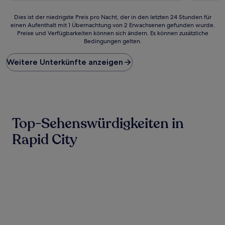
Dies
Dies ist der niedrigste Preis pro Nacht, der in den letzten 24 Stunden für
einen Aufenthalt mit 1 Übernachtung von 2 Erwachsenen gefunden wurde.
ist
Preise und Verfügbarkeiten können sich ändern. Es können zusätzliche
der
Bedingungen gelten.
niedrigste
Preis
Weitere Unterkünfte anzeigen
pro
Nacht,
der
in
den
letzten
24 Stunden
Top-Sehenswürdigkeiten in
für
einen
Rapid City
Aufenthalt
mit
1 Übernachtung
von
2 Erwachsenen
gefunden
wurde.
Preise
und
Verfügbarkeiten