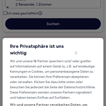
2 Reisende, 1 Zimmer
Ich reise geschäftlich
Suchen
Kostenlose Stornierung bei
Ihre Privatsphäre ist uns
Planänderungen
wichtig
Verdiene Prämien für jede
Wir und unsere
16
Partner speichern und/ oder greifen
wahrgenommene Übernachtung
auf Informationen auf einem Gerät zu, z.B. auf eindeutige
Kennungen in Cookies, um personenbezogene Daten zu
verarbeiten. Sie können Ihre Präferenzen akzeptieren
Mehr sparen mit Preisen für Mitglieder
oder verwalten. Klicken Sie dazu bitte unten oder
besuchen Sie jederzeit die Seite der Datenschutzrichtlinie.
Diese Präferenzen werden unseren Partnern signalisiert
Überprüfe die Preise für diese Daten
und haben keinen Einfluss auf Surfdaten.
Wir und unsere Partner verarbeiten Daten, um