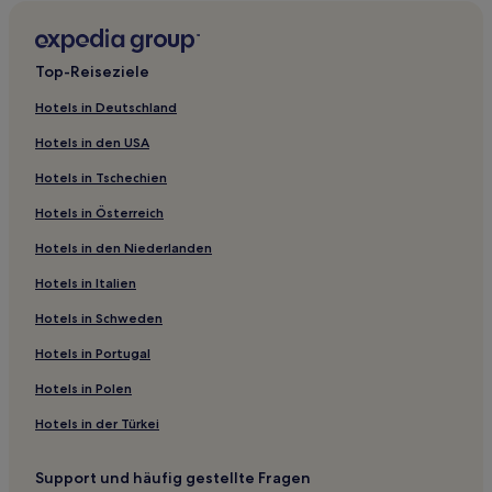
Hotels mit Parkplatz in Keystone
Hotels mit Pool in Rapid City
Top-Reiseziele
Lgbtqia-Freundliche in Rapid City
Hotels in Deutschland
Günstige in Rapid City
Hotels in den USA
Hotels mit Pool in Deadwood
Hotels in Tschechien
Günstige in Deadwood
Hotels in Österreich
Lgbtqia-Freundliche in Deadwood
Hotels in den Niederlanden
Hotels mit Casino in Deadwood
Hotels in Italien
Günstige in Murdo
Günstige in Pierre
Hotels in Schweden
Hotels mit inbegriffenem Frühstück in Pierre
Hotels in Portugal
Hotels mit Fitnessbereich in Pierre
Hotels in Polen
Hotels mit Parkplatz in Pierre
Hotels in der Türkei
Familien in Oacoma
Support und häufig gestellte Fragen
Hotels mit inbegriffenem Frühstück in South Dakota