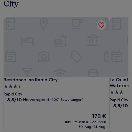
City
Residence Inn Rapid City
La Quinta 
Residence Inn Rapid City
La Quinta 
Residence Inn Rapid City
La Quinta
Waterpar
3.5-
3.0-
Sterne-
Rapid City
Sterne-
Unterkunft
8.8
8,8/10
Hervorragend
(1.001 Bewertungen)
Rapid City
von
Unterkunf
8.8
8,8/10
H
10,
von
Hervorragend,
Der
173 €
10,
(1.001
Preis
Hervorrag
inkl. Steuern & Gebühren
Bewertungen)
beträgt
(1.390
30. Aug.–31. Aug.
173 €
Bewertun