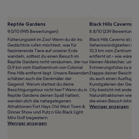
können
sich
Foto von Dan Vang
ändern.
Öffentliches
Es
Foto
Reptile Gardens
Black Hills Caverns
können
von
9.0/10 (995 Bewertungen)
8.8/10 (239 Bewertungen
zusätzliche
Dan
Bedingungen
Fütterungszeit im Zoo! Wenn du dir ins
Black Hills Caverns ist nur
Vang
gelten.
Gedächtnis rufen möchtest, was für
Sehenswürdigkeiten der
faszinierende Tiere auf unserer Erde
10,3 km vom Zentrum von
wandeln, solltest du einen Besuch im
entfernt ist – wie wäre es
Reptile Gardens nicht versäumen, der nur
kleinen Abstecher, um ein
(3,9 km vom Stadtzentrum von Colonial
Erinnerungsfotos zu schie
Pine Hills entfernt liegt. Unsere Reisenden
Etappe deiner Besichtigu
schätzen auch die Denkmäler der
du auch einen Ausflug zu
Gegend. Warum startest du deine
Kunstgalerien der Gegen
Besichtigungstour nicht hier? Wenn du in
City besticht mit anderen
Reptile Gardens deinen Spaß hattest,
Naturattraktionen wie M
werden dich die nahegelegenen
die einen Besuch lohnen.
Attraktionen Fort Hays Old West Town &
Weniger anzeigen
Dinner Show und Putz n Glo Black Light
Mini Golf begeistern.
Weniger anzeigen