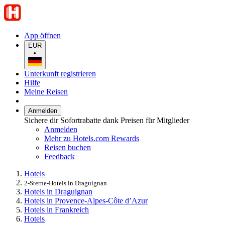
App öffnen
EUR
•
Unterkunft registrieren
Hilfe
Meine Reisen
Anmelden
Sichere dir Sofortrabatte dank Preisen für Mitglieder
Anmelden
Mehr zu Hotels.com Rewards
Reisen buchen
Feedback
Hotels
2-Sterne-Hotels in Draguignan
Hotels in Draguignan
Hotels in Provence-Alpes-Côte d’Azur
Hotels in Frankreich
Hotels