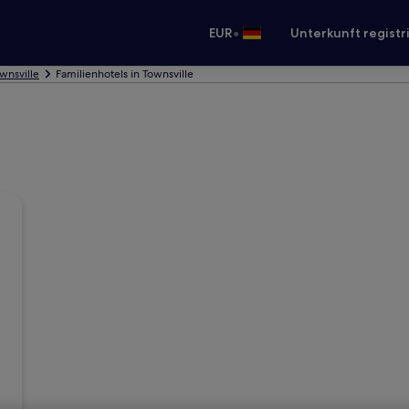
•
EUR
Unterkunft registr
ownsville
Familienhotels in Townsville