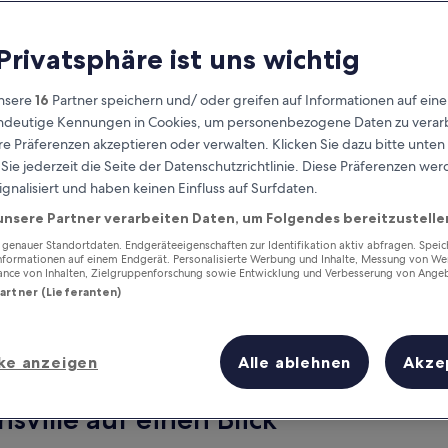
 Privatsphäre ist uns wichtig
nsere
16
Partner speichern und/ oder greifen auf Informationen auf ein
eindeutige Kennungen in Cookies, um personenbezogene Daten zu verarb
e Präferenzen akzeptieren oder verwalten. Klicken Sie dazu bitte unten
ie jederzeit die Seite der Datenschutzrichtlinie. Diese Präferenzen we
ignalisiert und haben keinen Einfluss auf Surfdaten.
unsere Partner verarbeiten Daten, um Folgendes bereitzustelle
Verdiene Prämien für jede
wahrgenommene Übernachtung
enauer Standortdaten. Endgeräteeigenschaften zur Identifikation aktiv abfragen. Spei
Informationen auf einem Endgerät. Personalisierte Werbung und Inhalte, Messung von We
ance von Inhalten, Zielgruppenforschung sowie Entwicklung und Verbesserung von Ange
Partner (Lieferanten)
ke anzeigen
Alle ablehnen
Akze
Morgen
Dieses Wochenende
7. Aug. - 8. Aug.
7. Aug. - 9. Aug.
sville auf einen Blick