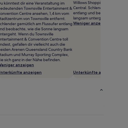
Willows Shopping Centre in T
u könntest dir eine Veranstaltung im
Central. Schlender gemütlich 
edeutenden Townsville Entertainment &
entlang und beobachte, wie d
onvention Centre ansehen, 1,4 km vom
langsam untergeht.
tadtzentrum von Townsville entfernt.
Weniger anzeigen
chlender gemütlich am Flussufer entlang
nd beobachte, wie die Sonne langsam
ntergeht. Wenn du Townsville
ntertainment & Convention Centre toll
indest, gefallen dir vielleicht auch die
eiden Arenen Queensland Country Bank
tadium und Murray Sporting Complex,
ie sich ganz in der Nähe befinden.
eniger anzeigen
nterkünfte anzeigen
Unterkünfte anzeigen