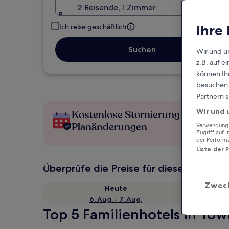
2 Reisende, 1 Zimmer
Ihre
Ich reise geschäftlich
Suchen
Wir und u
z.B. auf 
können Ihr
besuchen S
Partnern s
Wir und 
Kostenlose Stornierung bei
Planänderungen
Verwendung g
Zugriff auf 
der Perform
Liste der 
Überprüfe die Preise für diese Daten
Zwec
Heute
6. Aug. - 7. Aug.
Top 5 Familienhotels in Town