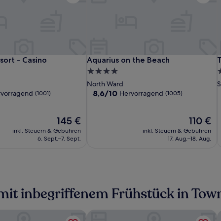
Grand
The
Aquarius
T
A
T
sort - Casino
Aquarius on the Beach
T
sort - Casino
Aquarius on the Beach
T
Hotel
Ville
on
H
V
P
4.0-
4
and
Resort
the
a
R
t
C
Sterne-
S
North Ward
S
Apartments
-
Beach
A
-
B
Unterkunft
U
8.6
8,6/10
rvorragend
Hervorragend
(1001)
(1005)
Townsville
Casino
T
C
von
10,
nd,
Der
Hervorragend,
Der
145 €
110 €
Preis
(1005)
Preis
inkl. Steuern & Gebühren
inkl. Steuern & Gebühren
beträgt
beträgt
6. Sept.–7. Sept.
17. Aug.–18. Aug.
145 €
110 €
mit inbegriffenem Frühstück in Town
nsville
Clarion Hotel Townsville
S