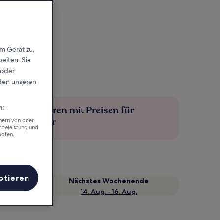
em Gerät zu,
eiten. Sie
 oder
rden unseren
n:
Mehr sparen mit Preisen für
Mitglieder
chern von oder
rbeleistung und
boten.
ptieren
Nächstes Wochenende
14. Aug. - 16. Aug.