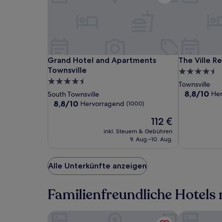
2 Erwachsenen
gefunden
wurde.
Preise
und
Verfügbarkeiten
können
Grand
Grand
The
Grand Hotel and Apartments Townsville
The Ville Re
Grand Hotel and Apartments
The Ville Re
sich
Hotel
Hotel
Ville
Townsville
4.5-
ändern.
and
and
Resort
4.5-
Sterne-
Townsville
Es
Apartments
Apartments
-
Sterne-
Unterkunft
8.8
8,8/10
He
South Townsville
können
Townsville
Townsville
Casino
von
Unterkunft
8.8
8,8/10
zusätzliche
Hervorragend
(1000)
10,
von
Bedingungen
Der
Hervorrage
112 €
10,
gelten.
Preis
(1001)
Hervorragend,
inkl. Steuern & Gebühren
beträgt
(1000)
9. Aug.–10. Aug.
112 €
Alle Unterkünfte anzeigen
Familienfreundliche Hotels 
Hotel Grand Chancellor Townsville
Mercure Tow