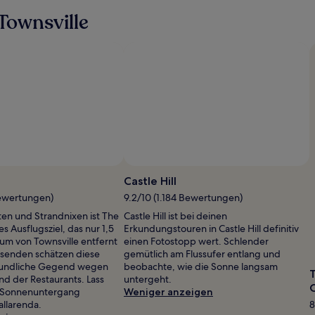
Townsville
Castle Hill
Bewertungen)
9.2/10 (1.184 Bewertungen)
ten und Strandnixen ist The
Castle Hill ist bei deinen
es Ausflugsziel, das nur 1,5
Erkundungstouren in Castle Hill definitiv
m von Townsville entfernt
einen Fotostopp wert. Schlender
eisenden schätzen diese
gemütlich am Flussufer entlang und
undliche Gegend wegen
beobachte, wie die Sonne langsam
T
nd der Restaurants. Lass
untergeht.
m Sonnenuntergang
Weniger anzeigen
allarenda.
8