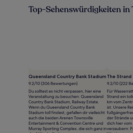
der
Top-Sehenswürdigkeiten in 
in
den
letzten
24 Stunden
für
einen
Aufenthalt
mit
1 Übernachtung
von
2 Erwachsenen
gefunden
wurde.
Queensland Country Bank Stadium
The Strand
Preise
und
9.2/10 (306 Bewertungen)
9.2/10 (222 
Verfügbarkeiten
Du solltest es nicht verpassen, hier eine
Für Wasserrat
können
Veranstaltung zu besuchen: Queensland
Strand ein toll
sich
Country Bank Stadium, Railway Estate.
km vom Zentru
ändern.
Wenn du Queensland Country Bank
ist. Unsere R
Es
Stadium toll findest, gefallen dir vielleicht
fußgängerfre
können
auch die beiden Arenen Townsville
der Strände u
zusätzliche
Entertainment & Convention Centre und
dich hier vo
Bedingungen
Murray Sporting Complex, die sich ganz in
verzaubern: P
gelten.