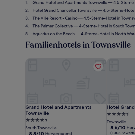
Grand Hotel and Apartments Townsville
— 4.5-Sterne-
Hotel Grand Chancellor Townsville
— 4.5-Sterne-Hotel
The Ville Resort - Casino
— 4.5-Sterne-Hotel in Townsv
The Palmer Collective
— 4-Sterne-Hotel in South Town
Aquarius on the Beach
— 4-Sterne-Hotel in North War
Familienhotels in Townsville
Grand Hotel and Apartments Townsville
Hotel Grand 
Grand Hotel and Apartments Townsville
Hotel Grand 
Grand Hotel and Apartments
Hotel Grand
Townsville
4.5-
4.5-
Sterne-
Townsville
Sterne-
Unterkunft
8.6
8,6/10
Her
South Townsville
von
Unterkunft
8.8
8,8/10
(1.003 Bewert
Hervorragend