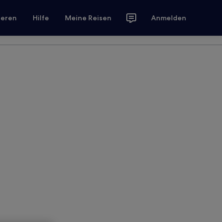
ieren
Hilfe
Meine Reisen
Anmelden