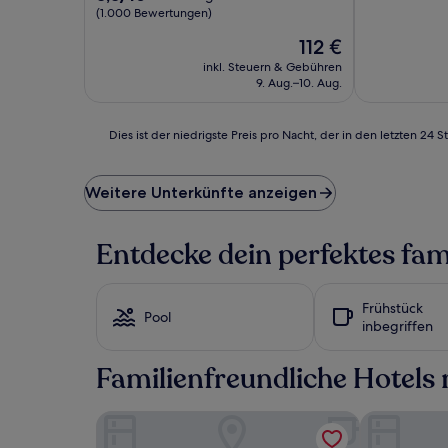
10,
von
(1.000 Bewertungen)
Hervorragen
10,
Der
112 €
(1.003
Hervorragend,
Preis
Bewertunge
(1.000
inkl. Steuern & Gebühren
beträgt
Bewertungen)
9. Aug.–10. Aug.
112 €
Dies
Dies ist der niedrigste Preis pro Nacht, der in den letzten 
ist
der
niedrigste
Weitere Unterkünfte anzeigen
Preis
pro
Nacht,
Entdecke dein perfektes fam
der
in
den
Frühstück
letzten
Pool
inbegriffen
24 Stunden
für
einen
Familienfreundliche Hotels m
Aufenthalt
mit
Grand Hotel and Apartments Townsville
The Ville Re
1 Übernachtung
von