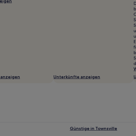
eigen
D
b
C
S
S
u
u
E
f
b
S
d
W
 anzeigen
Unterkünfte anzeigen
U
Günstige in Townsville