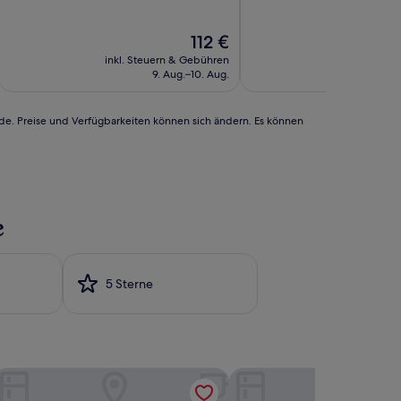
10,
10,
Hervorragend,
Hervorragend,
Der
112 €
(855
(1.005
Preis
Bewertungen)
Bewertungen)
inkl. Steuern & Gebühren
inkl. Steu
beträgt
9. Aug.–10. Aug.
1
112 €
rde. Preise und Verfügbarkeiten können sich ändern. Es können
e
5 Sterne
he Palmer Collective
Madison Ocean Breeze