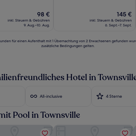
10,
d,
Hervorragend,
Der
Der
98 €
145 €
(1.001
Preis
Preis
n)
Bewertungen)
inkl. Steuern & Gebühren
inkl. Steuern & Gebühren
beträgt
beträgt
9. Aug.–10. Aug.
6. Sept.–7. Sept.
98 €
145 €
24 Stunden für einen Aufenthalt mit 1 Übernachtung von 2 Erwachsenen gefunden wu
zusätzliche Bedingungen gelten.
ilienfreundliches Hotel in Townsvill
All-inclusive
4 Sterne
it Pool in Townsville
sort - Casino
Aquarius on the Beach
T