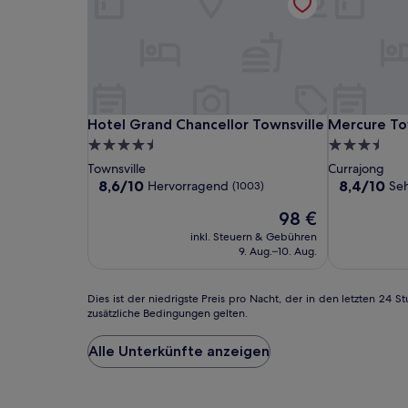
Hotel
Hotel
Mercure
Hotel Grand Chancellor Townsville
Mercure Tow
Hotel Grand Chancellor Townsville
Mercure To
Grand
Grand
Townsville
4.5-
3.5-
Chancellor
Chancellor
Sterne-
Sterne-
Townsville
Currajong
Townsville
Townsville
Unterkunft
Unterkunft
8.6
8.4
8,6/10
8,4/10
Hervorragend
Seh
(1003)
von
von
Der
98 €
10,
10,
Preis
Hervorragend,
Sehr
inkl. Steuern & Gebühren
beträgt
(1003)
gut,
9. Aug.–10. Aug.
98 €
(1005)
Dies
Dies ist der niedrigste Preis pro Nacht, der in den letzten 2
zusätzliche Bedingungen gelten.
ist
der
niedrigste
Alle Unterkünfte anzeigen
Preis
pro
Nacht,