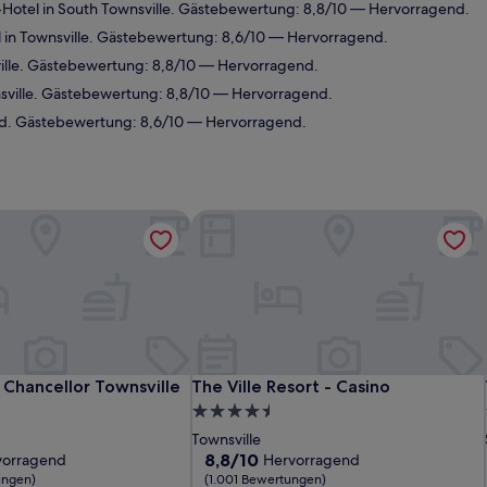
Hotel in South Townsville. Gästebewertung: 8,8/10 — Hervorragend.
 in Townsville. Gästebewertung: 8,6/10 — Hervorragend.
ille. Gästebewertung: 8,8/10 — Hervorragend.
sville. Gästebewertung: 8,8/10 — Hervorragend.
d. Gästebewertung: 8,6/10 — Hervorragend.
Chancellor Townsville
The Ville Resort - Casino
Chancellor Townsville
The Ville Resort - Casino
 Chancellor Townsville
The Ville Resort - Casino
4.5-
Sterne-
Townsville
Unterkunft
8.8
8,8/10
vorragend
Hervorragend
von
ungen)
(1.001 Bewertungen)