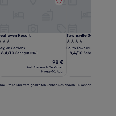
otel
ercure
larion
eahaven
Mercure
Clarion
Seahaven
Townsville
eahaven Resort
Townsville Southbank Apa
Seahaven Resort
Townsville Southbank Ap
Grand
ownsville
otel
esort
Townsville
Hotel
Resort
Southbank
.0-
4.0-
hancellor
ownsville
Townsville
Apartments
terne-
Sterne-
elgian Gardens
South Townsville
ownsville
nterkunft
Unterkunft
8.4
8.4
8,4/10
8,4/10
Sehr gut
Sehr gut
(257)
(226)
von
von
Der
98 €
10,
10,
Preis
Sehr
Sehr
inkl. Steuern & Gebühren
inkl. Steuern
beträgt
gut,
gut,
9. Aug.–10. Aug.
6. Se
98 €
(257)
(226)
urde. Preise und Verfügbarkeiten können sich ändern. Es können