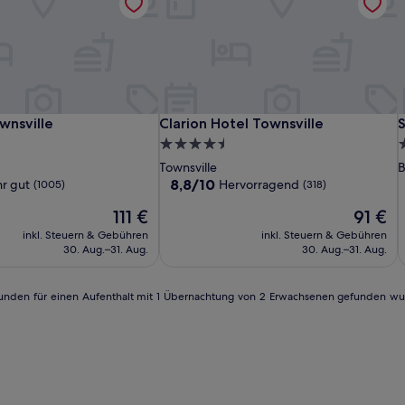
Hotel
Mercure
Clarion
H
M
C
S
nsville
Clarion Hotel Townsville
S
wnsville
Clarion Hotel Townsville
Grand
Townsville
Hotel
T
H
R
4.5-
3
Chancellor
Townsville
C
T
Sterne-
S
Townsville
B
Townsville
T
Unterkunft
U
8.8
8,8/10
r gut
Hervorragend
(1005)
(318)
von
Der
Der
111 €
91 €
10,
Preis
Preis
Hervorragend,
inkl. Steuern & Gebühren
inkl. Steuern & Gebühren
beträgt
beträgt
(318)
30. Aug.–31. Aug.
30. Aug.–31. Aug.
111 €
91 €
4 Stunden für einen Aufenthalt mit 1 Übernachtung von 2 Erwachsenen gefunden w