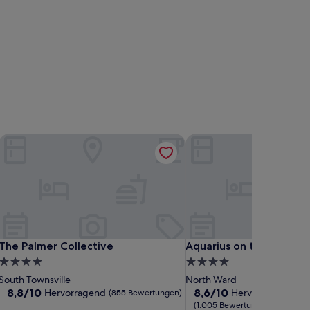
The Palmer Collective
Aquarius on the Beach
The Palmer Collective
Aquarius on the Beach
The Palmer Collective
Aquarius on the Beach
4.0-
4.0-
Sterne-
Sterne-
South Townsville
North Ward
Unterkunft
Unterkunft
8.8
8.6
8,8/10
8,6/10
Hervorragend
Hervorragend
(855 Bewertungen)
von
von
(1.005 Bewertungen)