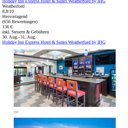
Holiday Inn Express Hotel & Suites Weatherford by IHG
Weatherford
8,8/10
Hervorragend
(656 Bewertungen)
136 €
inkl. Steuern & Gebühren
30. Aug.–31. Aug.
Holiday Inn Express Hotel & Suites Weatherford by IHG