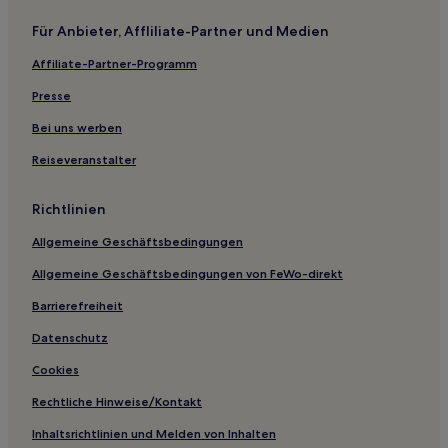
Pelican Bay: Hotels
Für Anbieter, Affliliate-Partner und Medien
Hotels nahe Hall of State
Affiliate-Partner-Programm
Blue Ridge Hotels
Hotels nahe Eagle Mountain International Church
Presse
Hotels nahe Perot Museum of Nature and Science
Bei uns werben
Dallas County: Hotels
Reiseveranstalter
Saginaw: Hotels
Richtlinien
Newark Hotels
Allgemeine Geschäftsbedingungen
Love Field: Hotels
Allgemeine Geschäftsbedingungen von FeWo-direkt
Cockrell Hill: Hotels
Highland Village Hotels
Barrierefreiheit
Hotels nahe Gentle Creek Golf Club
Datenschutz
Hotels nahe Station DFW Airport North
Cookies
Hotels nahe Straßenbahnhaltestelle Olive & Ross
Rechtliche Hinweise/Kontakt
Ravenna Hotels
Inhaltsrichtlinien und Melden von Inhalten