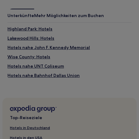
Unterkünfte
Mehr Möglichkeiten zum Buchen
Highland Park: Hotels
Lakewood Hills: Hotels
Hotels nahe John F. Kennedy Memorial
Wise County: Hotels
Hotels nahe UNT Coliseum
Hotels nahe Bahnhof Dallas Union
Hotels nahe Harber Wildlife Museum
Oak Ridge Hotels
Hotels nahe DATCU Stadium
Hotels nahe Eisemann Center for the Performing Arts
Top-Reiseziele
Dallas Hotels
Hotels in Deutschland
Hotels nahe Muenster Memorial Hospital
Hotels in den USA