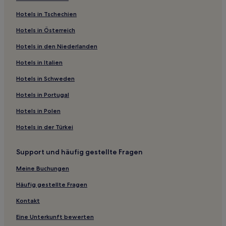
Hebron Hotels
Hotels in Tschechien
Hotels nahe Stockyards Museum
Hotels in Österreich
Sherman Hotels
Hotels in den Niederlanden
Savannah: Hotels
Valley Ranch: Hotels
Hotels in Italien
Hotels nahe Medical City Las Colinas
Hotels in Schweden
Hotels nahe Billy Bob's Texas
Hotels in Portugal
Hotels nahe Station Grapevine-Main Street
Hotels in Polen
Gainesville Hotels
Hotels in der Türkei
Hotels nahe Arbor Hills Nature Preserve
Support und häufig gestellte Fragen
Bolivar Hotels
Shady Shores: Hotels
Meine Buchungen
Paradise Hotels
Häufig gestellte Fragen
Montague County: Hotels
Kontakt
Decatur Hotels
Eine Unterkunft bewerten