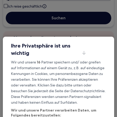
Ich reise geschäftlich
Suchen
Kostenlose Stornierung bei
Planänderungen
Ihre Privatsphäre ist uns
wichtig
Verdiene Prämien für jede
wahrgenommene Übernachtung
Wir und unsere
16
Partner speichern und/ oder greifen
auf Informationen auf einem Gerät zu, z.B. auf eindeutige
Kennungen in Cookies, um personenbezogene Daten zu
Mehr sparen mit Preisen für Mitglieder
verarbeiten. Sie können Ihre Präferenzen akzeptieren
oder verwalten. Klicken Sie dazu bitte unten oder
besuchen Sie jederzeit die Seite der Datenschutzrichtlinie.
Diese Präferenzen werden unseren Partnern signalisiert
Überprüfe die Preise für diese Daten
und haben keinen Einfluss auf Surfdaten.
Heute
Morgen
Wir und unsere Partner verarbeiten Daten, um
5. Aug. - 6. Aug.
6. Aug. - 7. Aug.
Folgendes bereitzustellen: