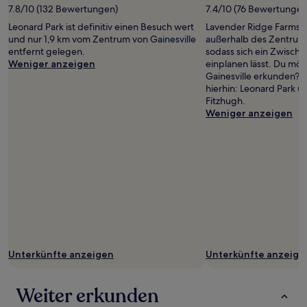
können
7.8/10 (132 Bewertungen)
7.4/10 (76 Bewertungen
zusätzliche
Leonard Park ist definitiv einen Besuch wert
Lavender Ridge Farms be
Bedingungen
und nur 1,9 km vom Zentrum von Gainesville
außerhalb des Zentrums
gelten.
entfernt gelegen.
sodass sich ein Zwisch
Weniger anzeigen
einplanen lässt. Du möch
Gainesville erkunden? P
hierhin: Leonard Park un
Fitzhugh.
Weniger anzeigen
Unterkünfte anzeigen
Unterkünfte anzeige
Weiter erkunden