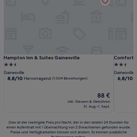
Hampton Inn & Suites Gainesville
Comfort Su
Hampton Inn & Suites Gainesville
Comfort S
2.5-
2.5-
Sterne-
Sterne-
Gainesville
Gainesville
Unterkunft
Unterkunf
8.8
6.8
8,8/10
6,8/10
Hervorragend
(1.004 Bewertungen)
(
von
von
10,
10,
Hervorragend,
Der
(1.009
88 €
(1.004
Preis
Bewertun
inkl. Steuern & Gebühren
Bewertungen)
beträgt
31. Aug.–1. Sept.
88 €
Dies
Dies ist der niedrigste Preis pro Nacht, der in den letzten 24 Stunden für
einen Aufenthalt mit 1 Übernachtung von 2 Erwachsenen gefunden wurde.
ist
Preise und Verfügbarkeiten können sich ändern. Es können zusätzliche
der
Bedingungen gelten.