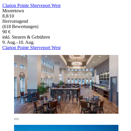
Clarion Pointe Shreveport West
Mooretown
8,8/10
Hervorragend
(618 Bewertungen)
90 €
inkl. Steuern & Gebühren
9. Aug.–10. Aug.
Clarion Pointe Shreveport West