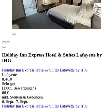
Holiday Inn Express Hotel & Suites Lafayette by
IHG
Holiday Inn Express Hotel & Suites Lafayette by IHG
Lafayette
8,4/10
Sehr gut
(1.005 Bewertungen)
66 €
inkl. Steuern & Gebühren
6. Sept.–7. Sept.
Holiday Inn Express Hotel & Suites Lafayette by IHG