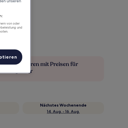
rden unseren
n:
chern von oder
rbeleistung und
boten.
ptieren
Mehr sparen mit Preisen für
Mitglieder
Nächstes Wochenende
14. Aug. - 16. Aug.