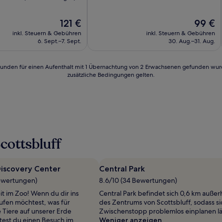
10,
Hervorragend,
Der
Der
121 €
99 €
(1.002
Preis
Preis
Bewertungen)
inkl. Steuern & Gebühren
inkl. Steuern & Gebühren
beträgt
beträgt
n)
6. Sept.–7. Sept.
30. Aug.–31. Aug.
121 €
99 €
24 Stunden für einen Aufenthalt mit 1 Übernachtung von 2 Erwachsenen gefunden wu
zusätzliche Bedingungen gelten.
cottsbluff
Discovery Center
Central Park
ewertungen)
8.6/10 (34 Bewertungen)
it im Zoo! Wenn du dir ins
Central Park befindet sich 0,6 km außer
ufen möchtest, was für
des Zentrums von Scottsbluff, sodass si
 Tiere auf unserer Erde
Zwischenstopp problemlos einplanen lä
ltest du einen Besuch im
Weniger anzeigen