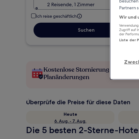
besuchen S
2 Reisende, 1 Zimmer
Partnern s
Ich reise geschäftlich
Wir und 
Verwendung g
Suchen
Zugriff auf 
der Perform
Liste der 
Zwec
Kostenlose Stornierung bei
Planänderungen
Überprüfe die Preise für diese Daten
Heute
6. Aug. - 7. Aug.
Die 5 besten 2-Sterne-Hotels