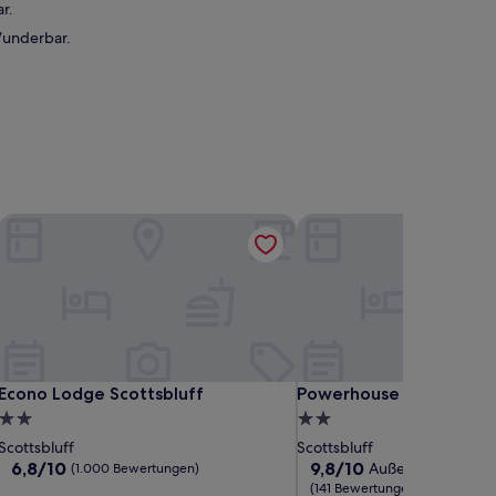
r.
Wunderbar.
Econo Lodge Scottsbluff
Powerhouse on Broadw
Econo Lodge Scottsbluff
Powerhouse on Broadw
Econo Lodge Scottsbluff
Powerhouse on Broadw
2.0-
2.0-
Sterne-
Sterne-
Scottsbluff
Scottsbluff
Unterkunft
Unterkunft
6.8
9.8
6,8/10
9,8/10
Außergewöhnlich
(1.000 Bewertungen)
von
von
(141 Bewertungen)