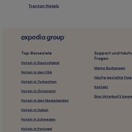
Trenton Hotels
Hotels nahe Lake Ogallala
Champion Hotels
Lakeside Hotels
Hotels nahe Sallows Military Museum
Wallace Hotels
Top-Reiseziele
Support und häufi
Fragen
Landkreis Keith: Hotels
Hotels in Deutschland
Big Springs Hotels
Meine Buchungen
Hotels in den USA
Hotels nahe Cody Park
Häufig gestellte Fra
Hotels in Tschechien
Hotels nahe Golden Spike Tower
Kontakt
Hotels in Österreich
Hotels nahe Union Pacific Railroad Bailey Yard
Eine Unterkunft bew
Hotels in den Niederlanden
Hotels nahe Fort Cody Trading Post
Hotels in Italien
Lincoln County: Hotels
Hotels in Schweden
Madrid Hotels
Hotels in Portugal
Sutherland Hotels