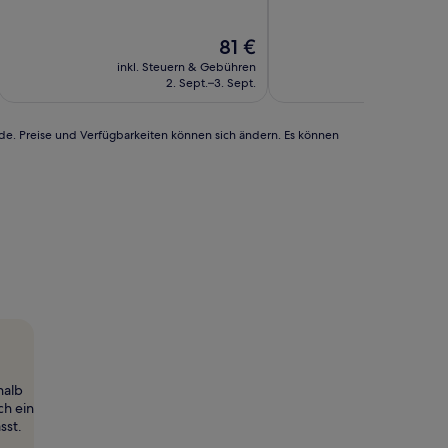
10,
10,
(1.000
Außergewöhnlich,
Der
81 €
Bewertungen)
(141
Preis
Bewertungen)
inkl. Steuern & Gebühren
inkl. Steu
beträgt
2. Sept.–3. Sept.
1
81 €
rde. Preise und Verfügbarkeiten können sich ändern. Es können
halb
ch ein
sst.