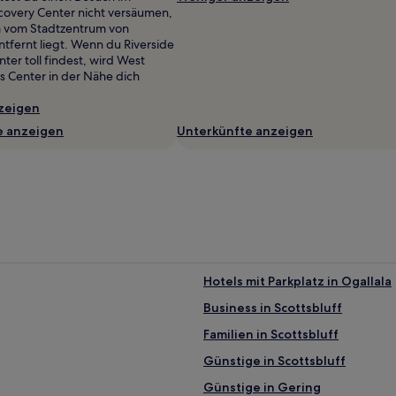
scovery Center nicht versäumen,
m vom Stadtzentrum von
ntfernt liegt. Wenn du Riverside
ter toll findest, wird West
s Center in der Nähe dich
zeigen
e anzeigen
Unterkünfte anzeigen
Hotels mit Parkplatz in Ogallala
Business in Scottsbluff
Familien in Scottsbluff
Günstige in Scottsbluff
Günstige in Gering