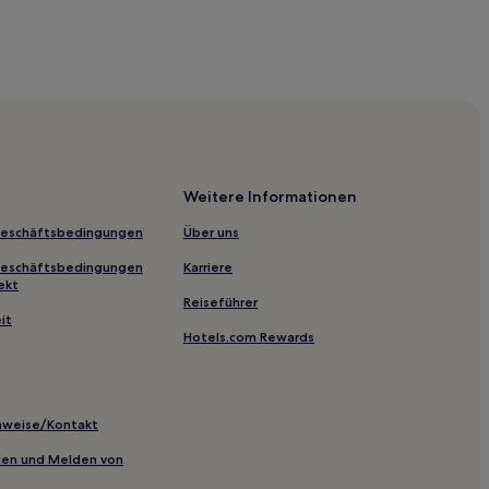
Weitere Informationen
Geschäftsbedingungen
Über uns
storical Park
Geschäftsbedingungen
Karriere
ekt
Reiseführer
it
Hotels.com Rewards
tate Historical Park
inweise/Kontakt
nal
inien und Melden von
lery