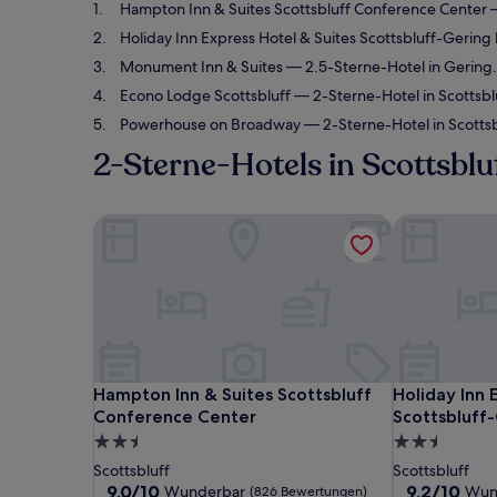
Hampton Inn & Suites Scottsbluff Conference Center
—
Holiday Inn Express Hotel & Suites Scottsbluff-Gering
Monument Inn & Suites
— 2.5-Sterne-Hotel in Gering
Econo Lodge Scottsbluff
— 2-Sterne-Hotel in Scottsbl
Powerhouse on Broadway
— 2-Sterne-Hotel in Scotts
2-Sterne-Hotels in Scottsblu
Hampton Inn & Suites Scottsbluff Conference Cen
Holiday Inn 
Hampton Inn & Suites Scottsbluff Conference Cen
Holiday Inn 
Hampton Inn & Suites Scottsbluff
Holiday Inn 
Conference Center
Scottsbluff
2.5-
2.5-
Sterne-
Sterne-
Scottsbluff
Scottsbluff
Unterkunft
Unterkunft
9.0
9.2
9,0/10
9,2/10
Wunderbar
Wun
(826 Bewertungen)