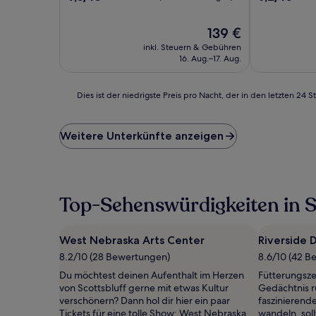
von
von
10,
10,
Der
139 €
Wunderbar,
Wunderbar,
Preis
(826
(786
inkl. Steuern & Gebühren
beträgt
Bewertungen)
Bewertunge
16. Aug.–17. Aug.
139 €
Dies
Dies ist der niedrigste Preis pro Nacht, der in den letzten 
ist
der
niedrigste
Weitere Unterkünfte anzeigen
Preis
pro
Nacht,
der
in
Top-Sehenswürdigkeiten in S
den
letzten
24 Stunden
West Nebraska Arts Center
Riverside 
für
8.2/10 (28 Bewertungen)
8.6/10 (42 B
einen
Aufenthalt
Du möchtest deinen Aufenthalt im Herzen
Fütterungsze
mit
von Scottsbluff gerne mit etwas Kultur
Gedächtnis r
1 Übernachtung
verschönern? Dann hol dir hier ein paar
faszinierende
von
Tickets für eine tolle Show: West Nebraska
wandeln, sol