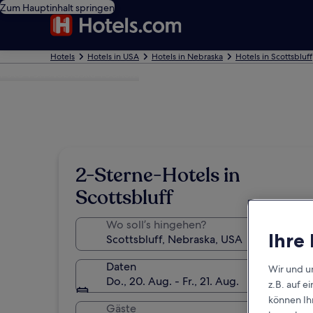
Zum Hauptinhalt springen
Hotels
Hotels in USA
Hotels in Nebraska
Hotels in Scottsbluff
Foto von Nebraska Tourism
2-Sterne-Hotels in
Scottsbluff
Wo soll’s hingehen?
Ihre
Daten
Wir und u
Do., 20. Aug. - Fr., 21. Aug.
z.B. auf 
können Ihr
Gäste