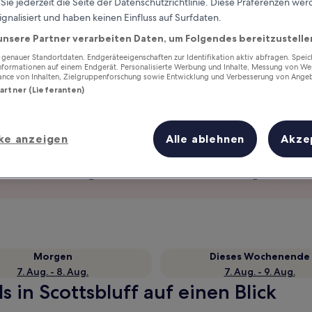
ie jederzeit die Seite der Datenschutzrichtlinie. Diese Präferenzen we
ignalisiert und haben keinen Einfluss auf Surfdaten.
unsere Partner verarbeiten Daten, um Folgendes bereitzustelle
enauer Standortdaten. Endgeräteeigenschaften zur Identifikation aktiv abfragen. Spei
Informationen auf einem Endgerät. Personalisierte Werbung und Inhalte, Messung von We
ance von Inhalten, Zielgruppenforschung sowie Entwicklung und Verbesserung von Ange
Partner (Lieferanten)
ke anzeigen
Alle ablehnen
Akze
Verdiene Prämien für jede
wahrgenommene Übernachtung
Morgen
Dieses Wochenende
7. Aug. - 8. Aug.
7. Aug. - 9. Aug.
 in Scottsbluff auf einen Blick