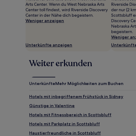
2 Erwachsenen
Arts Center. Wenn du West Nebraska Arts
Riverside Di
gefunden
Center toll findest, wird Riverside Discovery
der nur (2 k
wurde.
Center in der Nähe dich begeistern.
Scottsbluff e
Preise
Weniger anzeigen
Discovery Cen
und
Nebraska Art
Verfügbarkeiten
begeistern.
können
Weniger an
sich
Unterkünfte anzeigen
Unterkünft
ändern.
Es
können
Weiter erkunden
zusätzliche
Bedingungen
gelten.
Unterkünfte
Mehr Möglichkeiten zum Buchen
Hotels mit inbegriffenem Frühstück in Sidney
Günstige in Valentine
Hotels mit Fitnessbereich in Scottsbluff
Hotels mit Parkplatz in Scottsbluff
Haustierfreundliche in Scottsbluff