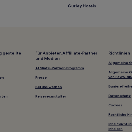
Gurley Hotels
Ogallala Hotels
Bushnell Hotels
Hotels nahe Jail Rock
Keystone Hotels
Hotels nahe Carhenge
g gestellte
Für Anbieter, Affliliate-Partner
Richtlinien
und Medien
Scotts Bluff County: Hotels
Allgemeine 
Hotels nahe Ash Hollow State Hi
Affiliate-Partner-Programm
Allgemeine 
Elsie Hotels
von FeWo-dir
gen
Presse
Hotels nahe Central Park
Barrierefreihe
Bei uns werben
Scottsbluff Hotels
Datenschutz
erten
Reiseveranstalter
Hotels nahe Buffalo Bill Ranch S
Cookies
Angora Hotels
Rechtliche H
Hotels nahe North Platte Regio
Inhaltsrichtl
Inhalten
Hotels nahe Petrified Wood Gal