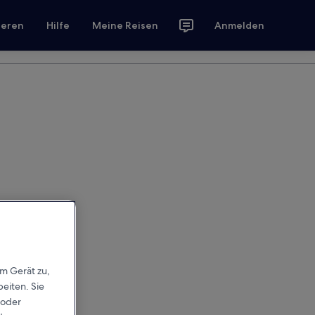
ieren
Hilfe
Meine Reisen
Anmelden
em Gerät zu,
eiten. Sie
 oder