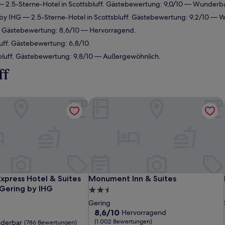
 2.5-Sterne-Hotel in Scottsbluff. Gästebewertung: 9,0/10 — Wunderba
 by IHG
— 2.5-Sterne-Hotel in Scottsbluff. Gästebewertung: 9,2/10 — 
. Gästebewertung: 8,6/10 — Hervorragend.
uff. Gästebewertung: 6,8/10.
bluff. Gästebewertung: 9,8/10 — Außergewöhnlich.
ff
ter
Express Hotel & Suites Scottsbluff-Gering by IHG
Monument Inn & Suites
ter
Express Hotel & Suites Scottsbluff-Gering by IHG
Monument Inn & Suites
Express Hotel & Suites
Monument Inn & Suites
-Gering by IHG
2.5-
Sterne-
Gering
Unterkunft
8.6
8,6/10
Hervorragend
von
(1.002 Bewertungen)
derbar
(786 Bewertungen)