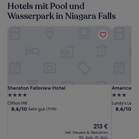
Hotels mit Pool und
Wasserpark in Niagara Falls
Sheraton Fallsview Hotel
Americana W
Sheraton
Sheraton
Americana
Sheraton Fallsview Hotel
Americana W
Sheraton Fallsview Hotel
Americana 
Fallsview
Fallsview
Waterpark
4.0-
3.0-
Hotel
Hotel
Resort
Sterne-
Sterne-
Clifton Hill
Lundy's Lane
and
Unterkunft
Unterkunft
8.4
8.4
8,4/10
8,4/10
Sehr gut
Seh
(7018)
Spa
von
von
10,
10,
Sehr
Der
Sehr
213 €
gut,
Preis
gut,
inkl. Steuern & Gebühren
(7018)
beträgt
(4623)
30. Aug.–31. Aug.