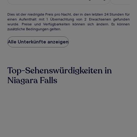
213 €
Dies
Dies ist der niedrigste Preis pro Nacht, der in den letzten 24 Stunden für
einen Aufenthalt mit 1 Übernachtung von 2 Erwachsenen gefunden
ist
wurde. Preise und Verfügbarkeiten können sich ändern. Es können
der
zusätzliche Bedingungen gelten.
niedrigste
Preis
Alle Unterkünfte anzeigen
pro
Nacht,
der
in
den
Top-Sehenswürdigkeiten in
letzten
24 Stunden
Niagara Falls
für
einen
Aufenthalt
mit
1 Übernachtung
von
2 Erwachsenen
gefunden
wurde.
Preise
und