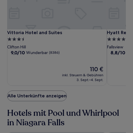
Es
können
zusätzliche
Bedingungen
gelten.
Vittoria
Vittoria
Hyatt
Vittoria Hotel and Suites
Hyatt Regenc
Vittoria Hotel and Suites
Hyatt Regen
Hotel
Hotel
Regency
3.5-
4.0-
and
and
Niagara
Sterne-
Sterne-
Clifton Hill
Fallsview
Suites
Suites
Falls
Unterkunft
Unterkunft
9.0
8.8
9,0/10
8,8/10
Wunderbar
He
(8386)
Fallsview
von
von
10,
10,
Wunderbar,
Der
Hervorrage
110 €
(8386)
Preis
(1267)
inkl. Steuern & Gebühren
beträgt
3. Sept.–4. Sept.
110 €
Alle Unterkünfte anzeigen
Hotels mit Pool und Whirlpool
in Niagara Falls