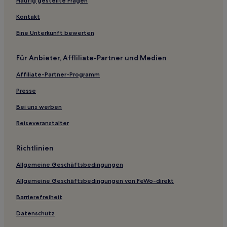
Häufig gestellte Fragen
Hotels nahe Niagara Falls Convention Centre
Kontakt
Port Dalhousie: Hotels
Eine Unterkunft bewerten
Hotels nahe White Water Walk
Smithville: Hotels
Für Anbieter, Affliliate-Partner und Medien
Hotels nahe Bird Kingdom
Affiliate-Partner-Programm
Bronte: Hotels
Presse
Hotels nahe Niagara's Fury
Bei uns werben
Hotels nahe Erland Lee Museum
Reiseveranstalter
Hotels nahe Castle Dracula Wax Museum
Hotels nahe Woodbine Beach
Richtlinien
Hotels nahe Enercare Centre
Allgemeine Geschäftsbedingungen
Niagara Falls Hotels
Allgemeine Geschäftsbedingungen von FeWo-direkt
Fonthill: Hotels
Barrierefreiheit
Hotels nahe Queen Victoria Park
Datenschutz
Wellandport: Hotels