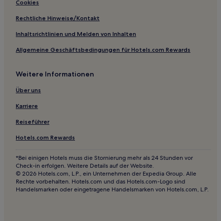
Cookies
Hotels nahe U-Bahn-Station Castle Frank
Rechtliche Hinweise/Kontakt
Hotels nahe Straßenbahnhaltestelle Dundas St East at
Sumach St
Inhaltsrichtlinien und Melden von Inhalten
Hotels nahe Straßenbahnhaltestelle Queen St East at
Allgemeine Geschäftsbedingungen für Hotels.com Rewards
Woodbine Ave
Dufferin Grove: Hotels
Weitere Informationen
Ost-Chinatown: Hotels
Über uns
Hotels nahe The Distillery Historic District
Karriere
Innenstadt von Niagara Falls: Hotels
Reiseführer
Hotels nahe Harbourfront Centre
Hotels.com Rewards
Hotels nahe The Danforth Music Hall
Stoney Creek: Hotels
*Bei einigen Hotels muss die Stornierung mehr als 24 Stunden vor
Check-in erfolgen. Weitere Details auf der Website.
Hotels nahe Fallsview Indoor Waterpark
© 2026 Hotels.com, L.P., ein Unternehmen der Expedia Group. Alle
Rechte vorbehalten. Hotels.com und das Hotels.com-Logo sind
Bathurst Quay: Hotels
Handelsmarken oder eingetragene Handelsmarken von Hotels.com, L.P.
Hotels nahe Niagara SkyWheel
Hotels nahe The Pier