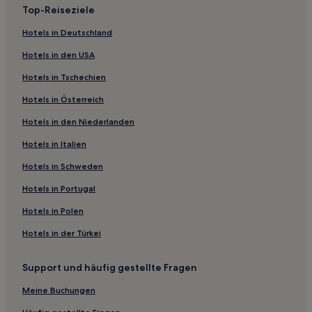
Top-Reiseziele
Vineland Hotels
Hotels in Deutschland
Hotels nahe Princess of Wales Theatre
Hotels in den USA
Regent Park: Hotels
Hotels in Tschechien
Fallsview: Hotels
Hotels in Österreich
Hotels nahe Clifton Hill
Hotels in den Niederlanden
Hotels nahe Haltestelle Manitoba Dr at Strachan Ave West
Side
Hotels in Italien
Ontario: Hotels
Hotels in Schweden
Hotels nahe Minolta Tower
Hotels in Portugal
Garden District: Hotels
Hotels in Polen
Hotels nahe Metro Toronto Convention Centre
Hotels in der Türkei
Hotels nahe Straßenbahnhaltestelle Queen St West at
Spadina Ave
Support und häufig gestellte Fragen
Hotels nahe Ripley's Believe It or Not
Meine Buchungen
Hotels nahe Whirlpool Aero Car