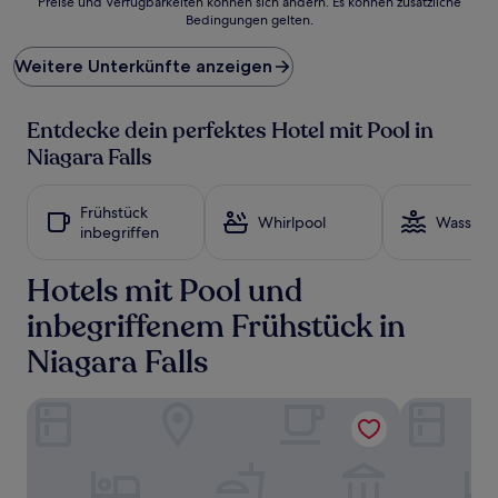
Preise und Verfügbarkeiten können sich ändern. Es können zusätzliche
der
Bedingungen gelten.
niedrigste
Preis
Weitere Unterkünfte anzeigen
pro
Nacht,
der
Entdecke dein perfektes Hotel mit Pool in
in
den
Niagara Falls
letzten
24 Stunden
für
Frühstück
Whirlpool
Wasserp
einen
inbegriffen
Aufenthalt
mit
Hotels mit Pool und
1 Übernachtung
von
inbegriffenem Frühstück in
2 Erwachsenen
gefunden
Niagara Falls
wurde.
Preise
und
Vittoria Hotel and Suites
Hyatt Regenc
Verfügbarkeiten
können
sich
ändern.