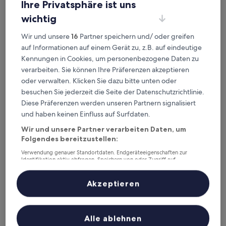
Ihre Privatsphäre ist uns
Dieses Wochenende
Nächstes Wochenende
wichtig
7. Aug. - 9. Aug.
14. Aug. - 16. Aug.
Top 5 Hotels mit Pool in Niagara
Wir und unsere
16
Partner speichern und/ oder greifen
auf Informationen auf einem Gerät zu, z.B. auf eindeutige
Falls auf einen Blick
Kennungen in Cookies, um personenbezogene Daten zu
verarbeiten. Sie können Ihre Präferenzen akzeptieren
DoubleTree Fallsview Resort & Spa by Hilton Niagara Falls
— 4-
oder verwalten. Klicken Sie dazu bitte unten oder
Sterne-Hotel in Fallsview. Gästebewertung: 9,0/10 —
besuchen Sie jederzeit die Seite der Datenschutzrichtlinie.
Wunderbar.
Diese Präferenzen werden unseren Partnern signalisiert
Hilton Niagara Falls/Fallsview Hotel & Suites
— 4-Sterne-Hotel in
und haben keinen Einfluss auf Surfdaten.
Fallsview. Gästebewertung: 8,0/10 — Sehr gut.
Marriott Niagara Falls Fallsview Hotel & Spa
— 4-Sterne-Hotel in
Wir und unsere Partner verarbeiten Daten, um
Fallsview Süd. Gästebewertung: 8,6/10 — Hervorragend.
Folgendes bereitzustellen:
Hyatt Regency Niagara Falls Fallsview
— 4-Sterne-Hotel in
Verwendung genauer Standortdaten. Endgeräteeigenschaften zur
Fallsview. Gästebewertung: 8,8/10 — Hervorragend.
Identifikation aktiv abfragen. Speichern von oder Zugriff auf
Informationen auf einem Endgerät. Personalisierte Werbung und
Oban Inn
— 4-Sterne-Hotel in Historisches Viertel.
Inhalte, Messung von Werbeleistung und der Performance von Inhalten,
Zielgruppenforschung sowie Entwicklung und Verbesserung von
Gästebewertung: 9,2/10 — Wunderbar.
Akzeptieren
Angeboten.
Hotels mit Pool in Niagara Falls
Liste der Partner (Lieferanten)
Alle ablehnen