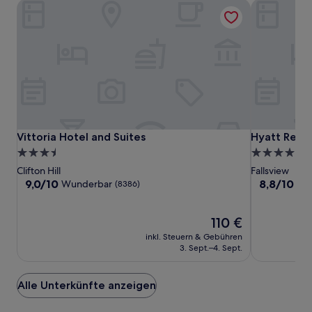
Vittoria Hotel and Suites
Hyatt Regenc
Vittoria
Vittoria
Hyatt
Vittoria Hotel and Suites
Hyatt Regenc
Vittoria Hotel and Suites
Hyatt Regen
Hotel
Hotel
Regency
3.5-
4.0-
and
and
Niagara
Sterne-
Sterne-
Clifton Hill
Fallsview
Suites
Suites
Falls
Unterkunft
Unterkunft
9.0
8.8
9,0/10
8,8/10
Wunderbar
He
(8386)
Fallsview
von
von
10,
10,
Wunderbar,
Der
Hervorrage
110 €
(8386)
Preis
(1267)
inkl. Steuern & Gebühren
beträgt
3. Sept.–4. Sept.
110 €
Alle Unterkünfte anzeigen