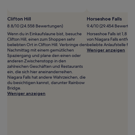
Verfügbarkeiten
können
sich
Clifton Hill
Horseshoe Falls
ändern.
Es
8.8/10 (24.558 Bewertungen)
9.4/10 (29.454 Bewertun
können
Wenn du in Einkaufslaune bist, besuche
Horseshoe Falls ist 1,8 k
zusätzliche
Clifton Hill, einen zum Shoppen sehr
von Niagara Falls entfern
Bedingungen
beliebten Ort in Clifton Hill. Verbringe den
beliebte Anlaufstelle für 
gelten.
Nachmittag mit einem gemütlichen
Weniger anzeigen
Spaziergang und plane den einen oder
anderen Zwischenstopp in den
zahlreichen Geschäften und Restaurants
ein, die sich hier aneinanderreihen.
Niagara Falls hat andere Wahrzeichen, die
du besichtigen kannst, darunter Rainbow
Bridge.
Weniger anzeigen