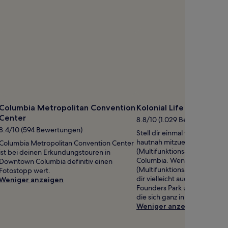
Columbia Metropolitan Convention
Kolonial Life Arena
Center
8.8/10 (1.029 Bewertungen)
8.4/10 (594 Bewertungen)
Stell dir einmal vor, hier di
hautnah mitzuerleben: Koloni
Columbia Metropolitan Convention Center
(Multifunktionsarena), Dow
ist bei deinen Erkundungstouren in
Columbia. Wenn du Kolonial 
Downtown Columbia definitiv einen
(Multifunktionsarena) toll fin
Fotostopp wert.
dir vielleicht auch die beide
Weniger anzeigen
Founders Park und Williams-
die sich ganz in der Nähe be
Weniger anzeigen