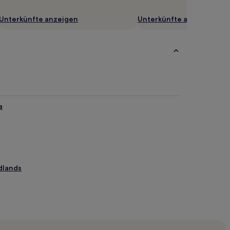
Unterkünfte anzeigen
Unterkünfte anzeigen
a
dlands
ück in Dentsville
r Park