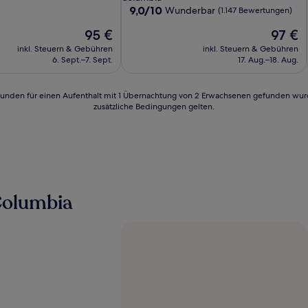
Unterkunft
9.0
9,0/10
Wunderbar
(1.147 Bewertungen)
lich,
von
Der
Der
95 €
97 €
10,
n)
Preis
Preis
Wunderbar,
inkl. Steuern & Gebühren
inkl. Steuern & Gebühren
beträgt
beträgt
(1.147
6. Sept.–7. Sept.
17. Aug.–18. Aug.
95 €
97 €
Bewertungen)
24 Stunden für einen Aufenthalt mit 1 Übernachtung von 2 Erwachsenen gefunden wu
zusätzliche Bedingungen gelten.
Columbia