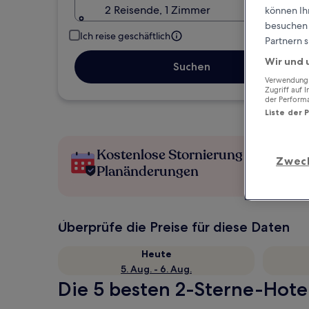
2 Reisende, 1 Zimmer
können Ihr
besuchen S
Ich reise geschäftlich
Partnern s
Wir und 
Suchen
Verwendung g
Zugriff auf 
der Perform
Liste der 
Kostenlose Stornierung bei
Zwec
Planänderungen
Überprüfe die Preise für diese Daten
Heute
5. Aug. - 6. Aug.
Die 5 besten 2-Sterne-Hotel