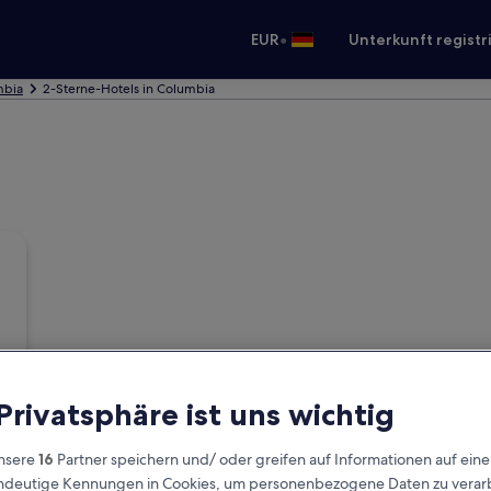
•
EUR
Unterkunft registr
mbia
2-Sterne-Hotels in Columbia
 Privatsphäre ist uns wichtig
nsere
16
Partner speichern und/ oder greifen auf Informationen auf ein
eindeutige Kennungen in Cookies, um personenbezogene Daten zu verarb