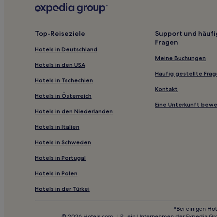
Hotels nahe The Big Apple
Hotels nahe Township Auditorium
Top-Reiseziele
Support und häufi
Fragen
Acapulco Hotels
Hotels in Deutschland
Bamberg County: Hotels
Meine Buchungen
Hotels in den USA
Hotels nahe Ponder Fine Arts Gallery
Häufig gestellte Fra
Hotels in Tschechien
Buffalo Hotels
Kontakt
Hotels in Österreich
Great Falls Hotels
Eine Unterkunft bew
Hotels in den Niederlanden
North Hotels
Hotels in Italien
Hotels nahe Dillion Park
Hotels in Schweden
Hotels nahe Irmo Community Park
Hotels in Portugal
Hotels nahe Earlewood Park
Hotels nahe Allen University
Hotels in Polen
Hotels nahe South Carolina State Museum
Hotels in der Türkei
Clinton Hotels
*Bei einigen Hot
© 2026 Hotels.com, L.P., ein Unternehmen der Expedia Gr