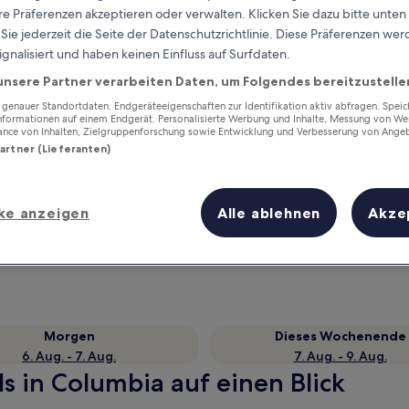
e Präferenzen akzeptieren oder verwalten. Klicken Sie dazu bitte unten
ie jederzeit die Seite der Datenschutzrichtlinie. Diese Präferenzen we
ignalisiert und haben keinen Einfluss auf Surfdaten.
unsere Partner verarbeiten Daten, um Folgendes bereitzustelle
enauer Standortdaten. Endgeräteeigenschaften zur Identifikation aktiv abfragen. Spei
Informationen auf einem Endgerät. Personalisierte Werbung und Inhalte, Messung von We
ance von Inhalten, Zielgruppenforschung sowie Entwicklung und Verbesserung von Ange
Partner (Lieferanten)
Verdiene Prämien für jede
ke anzeigen
Alle ablehnen
Akze
wahrgenommene Übernachtung
Morgen
Dieses Wochenende
6. Aug. - 7. Aug.
7. Aug. - 9. Aug.
s in Columbia auf einen Blick