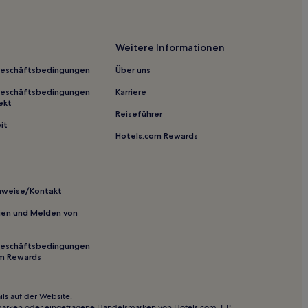
Weitere Informationen
Geschäftsbedingungen
Über uns
Geschäftsbedingungen
Karriere
ekt
Reiseführer
it
Hotels.com Rewards
 Riverfront Park
inweise/Kontakt
inien und Melden von
Geschäftsbedingungen
om Rewards
berts House
ls auf der Website.
marken oder eingetragene Handelsmarken von Hotels.com, L.P.