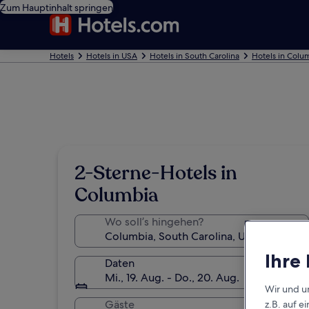
Zum Hauptinhalt springen
Hotels
Hotels in USA
Hotels in South Carolina
Hotels in Colu
2-Sterne-Hotels in
Columbia
Wo soll’s hingehen?
Ihre
Daten
Mi., 19. Aug. - Do., 20. Aug.
Wir und u
Gäste
z.B. auf 