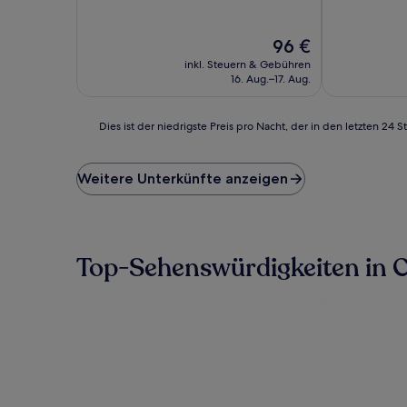
10,
10,
Wunderbar,
Außergewöhn
(1.072
(804
Der
96 €
Bewertungen)
Bewertunge
Preis
inkl. Steuern & Gebühren
beträgt
16. Aug.–17. Aug.
96 €
Dies
Dies ist der niedrigste Preis pro Nacht, der in den letzten 
ist
der
niedrigste
Weitere Unterkünfte anzeigen
Preis
pro
Nacht,
der
in
Top-Sehenswürdigkeiten in 
den
letzten
24 Stunden
für
einen
Aufenthalt
mit
1 Übernachtung
von