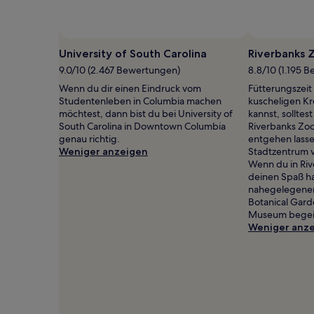
2 Erwachsenen
gefunden
wurde.
Preise
University of South Carolina
Riverbanks 
und
9.0/10 (2.467 Bewertungen)
8.8/10 (1.195 
Verfügbarkeiten
können
Wenn du dir einen Eindruck vom
Fütterungszei
sich
Studentenleben in Columbia machen
kuscheligen Kr
ändern.
möchtest, dann bist du bei University of
kannst, solltes
Es
South Carolina in Downtown Columbia
Riverbanks Zoo
können
genau richtig.
entgehen lasse
zusätzliche
Weniger anzeigen
Stadtzentrum v
Bedingungen
Wenn du in Ri
gelten.
deinen Spaß ha
nahegelegenen
Botanical Gard
Museum begei
Weniger anz