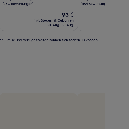
von
von
(780 Bewertungen)
(684 Bewertungen)
10,
10,
Außergewöhnlich,
Der
Außergewöhnlich,
93 €
(780
Preis
(684
inkl. Steuern & Gebühren
inkl. Steu
Bewertungen)
beträgt
Bewertungen)
30. Aug.–31. Aug.
27
93 €
rde. Preise und Verfügbarkeiten können sich ändern. Es können