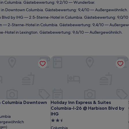
 in Columbia. Gästebewertung: 9,2/10 — Wunderbar.
 in Downtown Columbia. Gästebewertung: 9,4/10 — Außergewöhnlich.
n Blvd by IHG
— 2.5-Sterne-Hotel in Columbia. Gästebewertung: 9,0/1
on
— 2-Sterne-Hotel in Columbia. Gästebewertung: 9,4/10 — Außergewö
e-Hotel in Lexington. Gästebewertung: 9,6/10 — Außergewöhnlich.
on Columbia Downtown
Holiday Inn Express & Suites Columb
on Columbia Downtown
Holiday Inn Express & Suites Columb
on Columbia Downtown
Holiday Inn Express & Suites
Columbia-I-26 @ Harbison Blvd by
IHG
umbia
2.5-
ergewöhnlich
Sterne-
gen)
Columbia