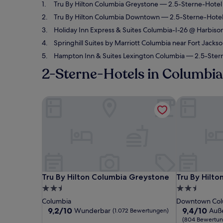
Tru By Hilton Columbia Greystone
— 2.5-Sterne-Hotel
Tru By Hilton Columbia Downtown
— 2.5-Sterne-Hotel
Holiday Inn Express & Suites Columbia-I-26 @ Harbiso
Springhill Suites by Marriott Columbia near Fort Jacks
Hampton Inn & Suites Lexington Columbia
— 2.5-Stern
2-Sterne-Hotels in Columbia
Tru By Hilton Columbia Greystone
Tru By Hilt
Tru By Hilton Columbia Greystone
Tru By Hilt
Tru By Hilton Columbia Greystone
Tru By Hilt
2.5-
2.5-
Sterne-
Sterne-
Columbia
Downtown Col
Unterkunft
Unterkunft
9.2
9.4
9,2/10
9,4/10
Wunderbar
Auß
(1.072 Bewertungen)
von
von
(804 Bewertun