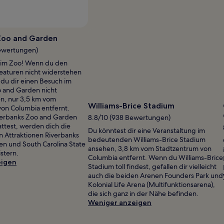
Zoo and Garden
Bewertungen)
t im Zoo! Wenn du den
eaturen nicht widerstehen
t du dir einen Besuch im
 and Garden nicht
n, nur 3,5 km vom
Williams-Brice Stadium
on Columbia entfernt.
verbanks Zoo and Garden
8.8/10 (938 Bewertungen)
ttest, werden dich die
Du könntest dir eine Veranstaltung im
 Attraktionen Riverbanks
bedeutenden Williams-Brice Stadium
en und South Carolina State
ansehen, 3,8 km vom Stadtzentrum von
stern.
Columbia entfernt. Wenn du Williams-Brice
eigen
Stadium toll findest, gefallen dir vielleicht
auch die beiden Arenen Founders Park und
Kolonial Life Arena (Multifunktionsarena),
die sich ganz in der Nähe befinden.
Weniger anzeigen