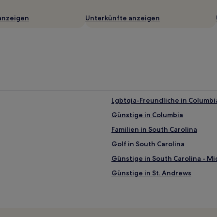
anzeigen
Unterkünfte anzeigen
Lgbtqia-Freundliche in Columbi
Günstige in Columbia
Familien in South Carolina
Golf in South Carolina
Günstige in South Carolina - Mi
Günstige in St. Andrews
Hotels mit inbegriffenem Frühst
Lake Carolina: Hotels
Hotels nahe Palmetto Falls Wate