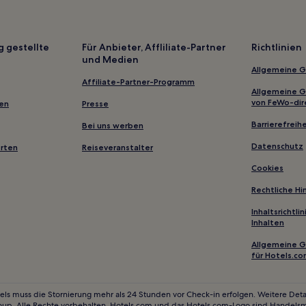
Hotels nahe Trustus Theatre
Lynchburg Hotels
g gestellte
Für Anbieter, Affliliate-Partner
Richtlinien
und Medien
Springdale Hotels
Allgemeine 
Red Bank Hotels
Affiliate-Partner-Programm
Allgemeine 
Hotels nahe Rock Hill Galleria
von FeWo-dir
gen
Presse
Saint Matthews Hotels
Barrierefreihe
Bei uns werben
Hilda Hotels
Datenschutz
erten
Reiseveranstalter
Hotels nahe Columbia Canal and
Cookies
Vaucluse Hotels
Rechtliche H
Columbia Hotels
Inhaltsrichtl
Inhalten
Rock Hill Hotels
Hotels nahe Plex Indoor Sports
Allgemeine 
für Hotels.c
Aiken Hotels
Hotels nahe Richard Samuel Ro
els muss die Stornierung mehr als 24 Stunden vor Check-in erfolgen. Weitere Detai
oup. Alle Rechte vorbehalten. Hotels.com und das Hotels.com-Logo sind Handels