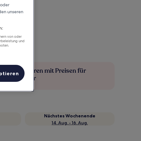
 oder
rden unseren
n:
chern von oder
rbeleistung und
boten.
Mehr sparen mit Preisen für
ptieren
Mitglieder
Nächstes Wochenende
14. Aug. - 16. Aug.