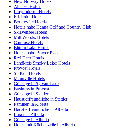
New Norway Hotels
Alcurve Hotels
Lloydminster Hotels
Elk Point Hotels
Bonnyville Hotels
Hotels nahe Hanna Golf and Country Club
Sklavensee Hotels
Mill Woods: Hotels
Camrose Hotels
Bittern Lake Hotels
Hotels nahe Bower Place
Red Deer Hotels
Landkreis Smoky Lake: Hotels
Provost Hotels
St. Paul Hotels
Mannville Hotels
Günstige in Sylvan Lake
Business in Provost
Günstige in Stettler
Haustierfreundliche in Stettler
Familien in Alberta
Haustierfreundliche in Alberta
Luxus in Alberta
Günstige in Alberta
Hotels mit Küchenzeile in Alberta