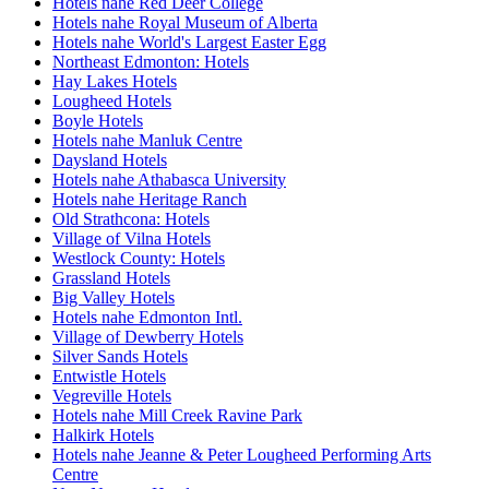
Hotels nahe Red Deer College
Hotels nahe Royal Museum of Alberta
Hotels nahe World's Largest Easter Egg
Northeast Edmonton: Hotels
Hay Lakes Hotels
Lougheed Hotels
Boyle Hotels
Hotels nahe Manluk Centre
Daysland Hotels
Hotels nahe Athabasca University
Hotels nahe Heritage Ranch
Old Strathcona: Hotels
Village of Vilna Hotels
Westlock County: Hotels
Grassland Hotels
Big Valley Hotels
Hotels nahe Edmonton Intl.
Village of Dewberry Hotels
Silver Sands Hotels
Entwistle Hotels
Vegreville Hotels
Hotels nahe Mill Creek Ravine Park
Halkirk Hotels
Hotels nahe Jeanne & Peter Lougheed Performing Arts
Centre