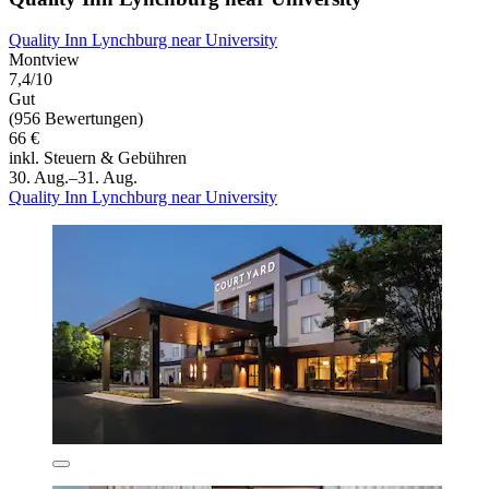
Quality Inn Lynchburg near University
Montview
7,4/10
Gut
(956 Bewertungen)
66 €
inkl. Steuern & Gebühren
30. Aug.–31. Aug.
Quality Inn Lynchburg near University