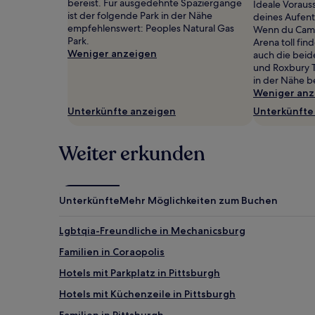
bereist. Für ausgedehnte Spaziergänge
Ideale Voraus
gefunden
ist der folgende Park in der Nähe
deines Aufent
wurde.
empfehlenswert: Peoples Natural Gas
Wenn du Camb
Preise
Park.
Arena toll find
und
Weniger anzeigen
auch die beid
Verfügbarkeiten
und Roxbury T
können
in der Nähe b
sich
Weniger anz
ändern.
Es
Unterkünfte anzeigen
Unterkünfte
können
zusätzliche
Weiter erkunden
Bedingungen
gelten.
Unterkünfte
Mehr Möglichkeiten zum Buchen
Lgbtqia-Freundliche in Mechanicsburg
Familien in Coraopolis
Hotels mit Parkplatz in Pittsburgh
Hotels mit Küchenzeile in Pittsburgh
Familien in Pittsburgh