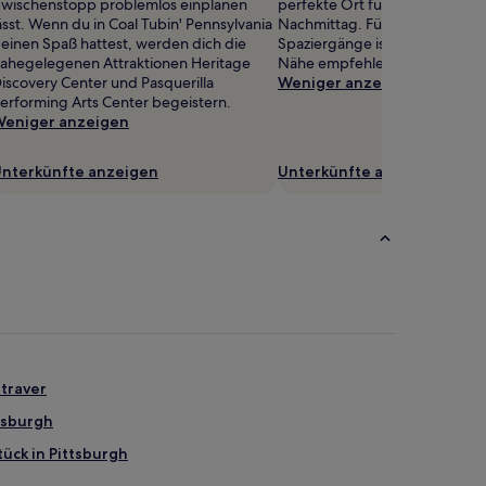
wischenstopp problemlos einplanen
perfekte Ort für einen entspa
ässt. Wenn du in Coal Tubin' Pennsylvania
Nachmittag. Für ausgedehnte
einen Spaß hattest, werden dich die
Spaziergänge ist der folgende 
ahegelegenen Attraktionen Heritage
Nähe empfehlenswert: Greenh
iscovery Center und Pasquerilla
Weniger anzeigen
erforming Arts Center begeistern.
eniger anzeigen
nterkünfte anzeigen
Unterkünfte anzeigen
straver
ttsburgh
ück in Pittsburgh