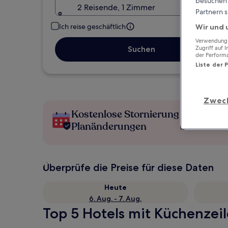
besuchen S
2 Reisende, 1 Zimmer
Partnern s
Ich reise geschäftlich
Wir und 
Verwendung g
Suchen
Zugriff auf 
der Perform
Liste der 
Zwec
Kostenlose Stornierung bei
Planänderungen
Überprüfe die Preise für diese Daten
Heute
6. Aug. - 7. Aug.
Top 5 Hotels mit Küchenzeil