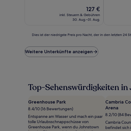
10,
10,
Außergewöhnlich,
Der
Wunderbar,
127 €
(527
Preis
(825
inkl. Steuern & Gebühren
Bewertungen)
beträgt
Bewertunge
30. Aug.–31. Aug.
127 €
Dies
Dies ist der niedrigste Preis pro Nacht, der in den letzten 
ist
der
niedrigste
Weitere Unterkünfte anzeigen
Preis
pro
Nacht,
der
in
den
Top-Sehenswürdigkeiten in
letzten
24 Stunden
für
Greenhouse Park
Cambria Co
einen
Arena
Aufenthalt
8.4/10 (16 Bewertungen)
mit
8.2/10 (84 B
Entspanne am Wasser und mach ein paar
1 Übernachtung
tolle Urlaubsschnappschüsse von
Cambria Coun
von
Greenhouse Park, wenn du Johnstown
befindet sich
2 Erwachsenen