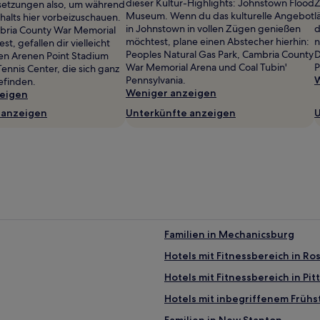
dieser Kultur-Highlights: Johnstown Flood
Z
setzungen also, um während
Museum. Wenn du das kulturelle Angebot
l
halts hier vorbeizuschauen.
in Johnstown in vollen Zügen genießen
d
ria County War Memorial
möchtest, plane einen Abstecher hierhin:
n
est, gefallen dir vielleicht
Peoples Natural Gas Park, Cambria County
D
en Arenen Point Stadium
War Memorial Arena und Coal Tubin'
P
ennis Center, die sich ganz
Pennsylvania.
W
efinden.
Weniger anzeigen
eigen
 anzeigen
Unterkünfte anzeigen
U
Familien in Mechanicsburg
Hotels mit Fitnessbereich in Ro
Hotels mit Fitnessbereich in Pi
Hotels mit inbegriffenem Frühst
Familien in New Stanton