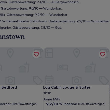
stown. Gästebewertung: 9,4/10 — Außergewöhnlich.
. Gästebewertung: 9,0/10 — Wunderbar.
Mills. Gästebewertung: 9,2/10 — Wunderbar.
.5-Sterne-Hotel in Stahlstown. Gästebewertung: 9,2/10 — Wunderbar.
Ligonier. Gästebewertung: 7,8/10 — Gut.
ohnstown
 Bedford
Log Cabin Lodge & Suites
 Bedford
Log Cabin Lodge & Suites
n Bedford
Log Cabin Lodge & Suites
2.0-
Sterne-
Jones Mills
Unterkunft
9.2
9,2/10
derbar
Wunderbar
(825 Bewertungen)
(1.013 Bewertungen)
von