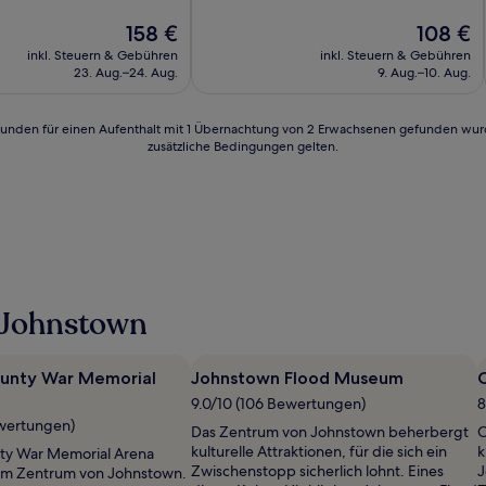
10,
Der
Wunderbar,
Der
158 €
108 €
Preis
(1.013
Preis
inkl. Steuern & Gebühren
inkl. Steuern & Gebühren
n)
beträgt
Bewertungen)
beträgt
23. Aug.–24. Aug.
9. Aug.–10. Aug.
158 €
108 €
24 Stunden für einen Aufenthalt mit 1 Übernachtung von 2 Erwachsenen gefunden wu
zusätzliche Bedingungen gelten.
 Johnstown
unty War Memorial
Johnstown Flood Museum
C
9.0/10 (106 Bewertungen)
8
ewertungen)
Das Zentrum von Johnstown beherbergt
C
kulturelle Attraktionen, für die sich ein
k
ty War Memorial Arena
Zwischenstopp sicherlich lohnt. Eines
J
 im Zentrum von Johnstown.