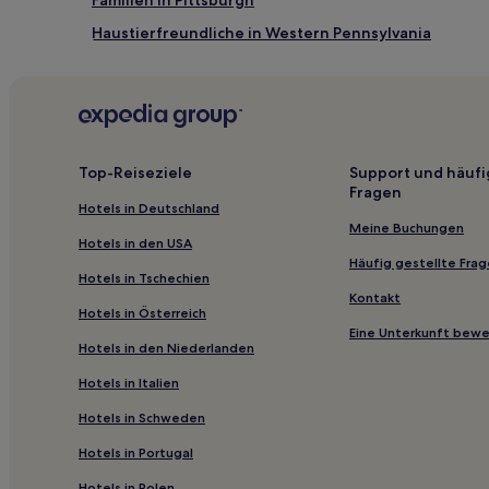
Haustierfreundliche in Western Pennsylvania
Business in Clarion
Hotels mit Parkplatz in State College
Hotels mit inbegriffenem Frühstück in Altoona
Hotels mit Fitnessbereich in Butler
Top-Reiseziele
Support und häufi
Fragen
Business in Allegheny County
Hotels in Deutschland
Günstige in DuBois
Meine Buchungen
Hotels in den USA
Business in Monaca
Häufig gestellte Fra
Hotels in Tschechien
Hotels mit Fitnessbereich in Johnstown
Kontakt
Hotels in Österreich
Ski in Seven Springs
Eine Unterkunft bew
Hotels in den Niederlanden
Derry Hotels
Hotels in Italien
Pitcairn Hotels
Hotels in Schweden
Freeport Hotels
Hotels in Portugal
Hyde Park Hotels
Hotels in Polen