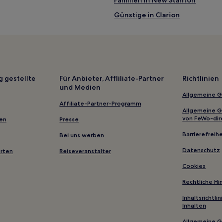
Günstige in Clarion
Günstige in Greensburg
Hotels mit Fitnessbereich in St
Haustierfreundliche in Altoona
Günstige in Butler
g gestellte
Für Anbieter, Affliliate-Partner
Richtlinien
und Medien
Hotels mit inbegriffenem Frühs
Allgemeine 
Lgbtqia-Freundliche in Chambe
Affiliate-Partner-Programm
Allgemeine 
Familien in Harrisburg
von FeWo-dir
gen
Presse
Günstige in Pennsylvania
Barrierefreihe
Bei uns werben
Familien in Seven Springs
Datenschutz
erten
Reiseveranstalter
Hotels nahe Seven Springs Mou
Cookies
Hamilton Hotels
Rechtliche H
Vanderbilt Hotels
Inhaltsrichtl
Inhalten
Penn Hotels
Allgemeine 