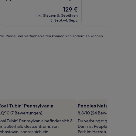
10,
von
Der
Gut,
129 €
10,
Preis
(876
Wunderbar,
inkl. Steuern & Gebühren
inkl. Steu
beträgt
Bewertungen)
(1.001
3. Sept.–4. Sept.
30
129 €
Bewertungen)
rde. Preise und Verfügbarkeiten können sich ändern. Es können
oal Tubin' Pennsylvania
Peoples Natural Gas Park
.0/10 (7 Bewertungen)
8.8/10 (24 Bewertungen)
oal Tubin' Pennsylvania befindet sich 3
Du verbringst gerne Zeit im G
m außerhalb des Zentrums von
Dann ist Peoples Natural Gas Pa
ohnstown, sodass sich ein
Park im Herzen von Johnstown