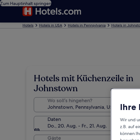
Zum Hauptinhalt springen
Hotels
Hotels in USA
Hotels in Pennsylvania
Hotels in Johns
Hotels mit Küchenzeile in
Johnstown
Wo soll’s hingehen?
Ihre
Daten
Wir und u
Do., 20. Aug. - Fr., 21. Aug.
z.B. auf 
können Ihr
Gäste