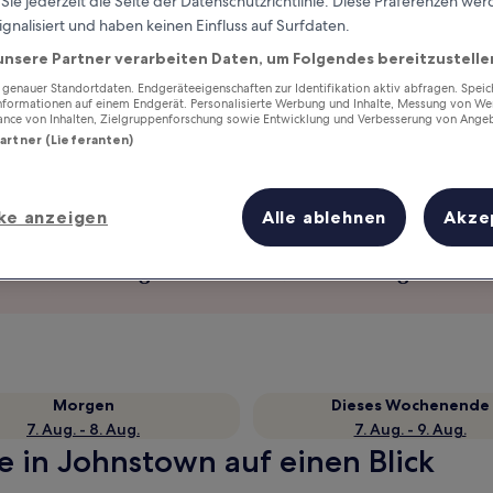
ie jederzeit die Seite der Datenschutzrichtlinie. Diese Präferenzen we
ignalisiert und haben keinen Einfluss auf Surfdaten.
unsere Partner verarbeiten Daten, um Folgendes bereitzustelle
enauer Standortdaten. Endgeräteeigenschaften zur Identifikation aktiv abfragen. Spei
Informationen auf einem Endgerät. Personalisierte Werbung und Inhalte, Messung von We
ance von Inhalten, Zielgruppenforschung sowie Entwicklung und Verbesserung von Ange
Partner (Lieferanten)
ke anzeigen
Alle ablehnen
Akze
Verdiene Prämien für jede
wahrgenommene Übernachtung
Morgen
Dieses Wochenende
7. Aug. - 8. Aug.
7. Aug. - 9. Aug.
e in Johnstown auf einen Blick