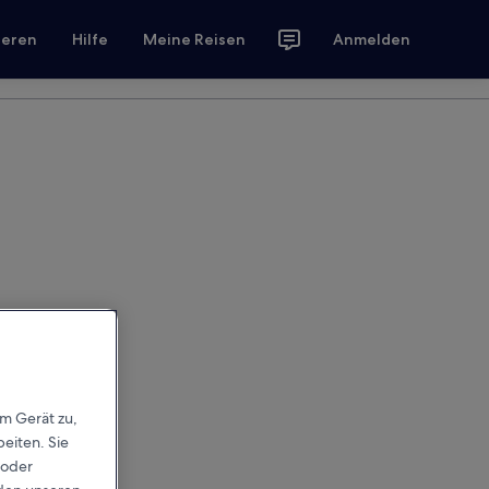
ieren
Hilfe
Meine Reisen
Anmelden
em Gerät zu,
eiten. Sie
 oder