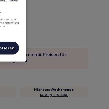
rden unseren
n:
chern von oder
rbeleistung und
boten.
ptieren
Mehr sparen mit Preisen für
Mitglieder
Nächstes Wochenende
14. Aug. - 16. Aug.