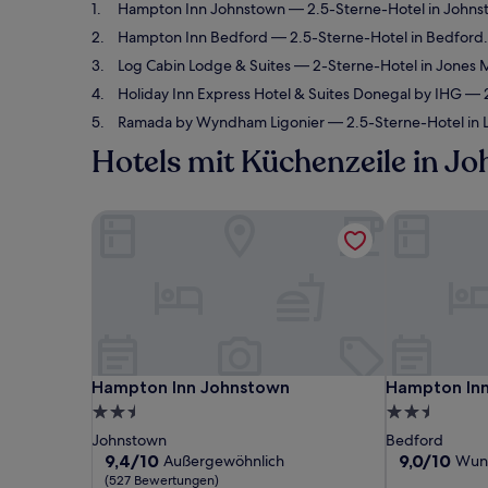
Hampton Inn Johnstown
— 2.5-Sterne-Hotel in John
Hampton Inn Bedford
— 2.5-Sterne-Hotel in Bedford
Log Cabin Lodge & Suites
— 2-Sterne-Hotel in Jones 
Holiday Inn Express Hotel & Suites Donegal by IHG
— 2
Ramada by Wyndham Ligonier
— 2.5-Sterne-Hotel in 
Hotels mit Küchenzeile in J
Hampton Inn Johnstown
Hampton Inn
Hampton Inn Johnstown
Hampton Inn
Hampton Inn Johnstown
Hampton In
2.5-
2.5-
Sterne-
Sterne-
Johnstown
Bedford
Unterkunft
Unterkunft
9.4
9.0
9,4/10
9,0/10
Außergewöhnlich
Wun
von
von
(527 Bewertungen)