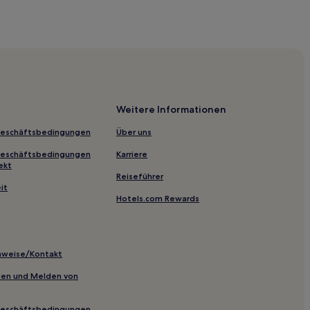
ate College
Weitere Informationen
tück in Gettysburg
Geschäftsbedingungen
Über uns
rsburg
Geschäftsbedingungen
Karriere
ekt
Reiseführer
it
Hotels.com Rewards
ntain Resort
inweise/Kontakt
inien und Melden von
Geschäftsbedingungen