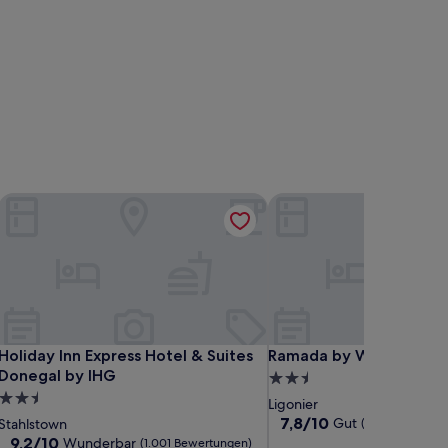
Holiday Inn Express Hotel & Suites Donegal by IHG
Ramada by Wyndham Lig
Holiday Inn Express Hotel & Suites Donegal by IHG
Ramada by Wyndham Lig
Holiday Inn Express Hotel & Suites
Ramada by Wyndham Li
Donegal by IHG
2.5-
2.5-
Sterne-
Ligonier
Sterne-
Unterkunft
7.8
7,8/10
Gut
Stahlstown
(876 Bewertung
von
Unterkunft
9.2
9,2/10
Wunderbar
(1.001 Bewertungen)