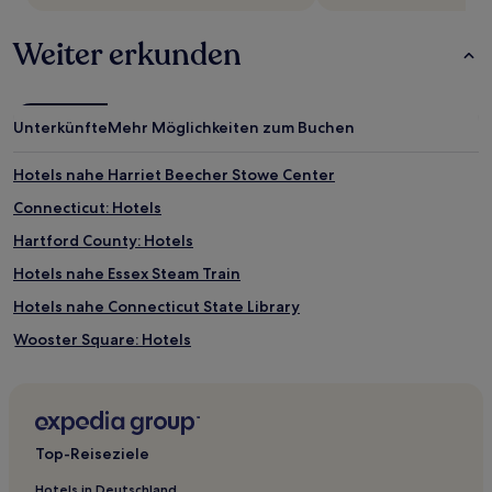
Weiter erkunden
Unterkünfte
Mehr Möglichkeiten zum Buchen
Hotels nahe Harriet Beecher Stowe Center
Connecticut: Hotels
Hartford County: Hotels
Hotels nahe Essex Steam Train
Hotels nahe Connecticut State Library
Wooster Square: Hotels
Hotels nahe Colt Park
Hotels nahe General William Hart House
Hotels nahe Dunkin' Donuts Park
Top-Reiseziele
Hotels nahe Essex Saybrook Antique Village Shopping Center
Hotels in Deutschland