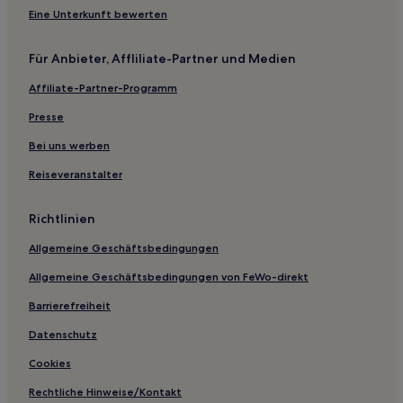
Old Saybrook Hotels
Eine Unterkunft bewerten
Fair Haven Heights: Hotels
Für Anbieter, Affliliate-Partner und Medien
Hotels nahe Essex Library
Affiliate-Partner-Programm
Hotels nahe Cullman-Heyman Tennis Center
Presse
Hotels nahe PeoplesBank Arena
Middlefield Hotels
Bei uns werben
Dwight: Hotels
Reiseveranstalter
Hotels nahe Bahnhof Hartford Union
Richtlinien
Hotels nahe Payne Whitney Gymnasium
Allgemeine Geschäftsbedingungen
Hotels nahe Bradley Point Beach
Allgemeine Geschäftsbedingungen von FeWo-direkt
Oxford Hotels
Barrierefreiheit
Hotels nahe Connecticut Convention Center
New Haven County: Hotels
Datenschutz
Canaan Hotels
Cookies
Hotels nahe Fernridge Park
Rechtliche Hinweise/Kontakt