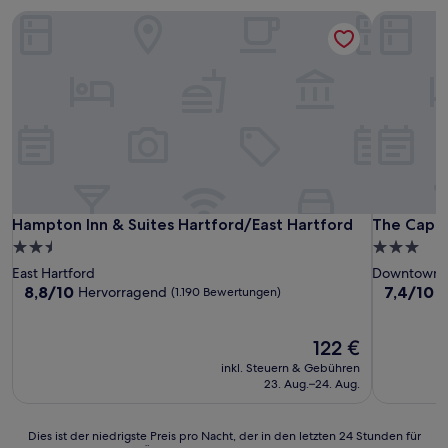
Hampton Inn & Suites Hartford/East Hartford
The Capito
Hampton Inn & Suites Hartford/East Hartford
The Capito
Hampton Inn & Suites Hartford/East Hartford
The Capit
2.5-
3.0-
Sterne-
Sterne-
East Hartford
Downtown
Unterkunft
Unterkunf
8.8
7.4
8,8/10
7,4/10
Hervorragend
G
(1.190 Bewertungen)
von
von
10,
10,
Hervorragend,
Der
Gut,
122 €
(1.190
Preis
(1.466
inkl. Steuern & Gebühren
Bewertungen)
beträgt
Bewertun
23. Aug.–24. Aug.
122 €
Dies
Dies ist der niedrigste Preis pro Nacht, der in den letzten 24 Stunden für