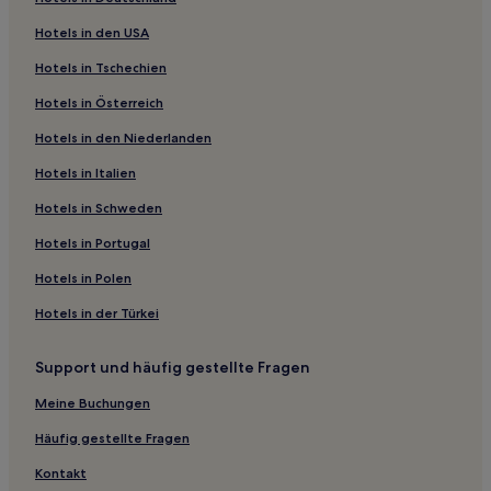
Old Saybrook Center: Hotels
Hotels in den USA
Hotels nahe Mark Twain House
Hotels in Tschechien
Hartford Hotels
Hotels in Österreich
Hotels nahe Gillette Castle State Park
Hotels in den Niederlanden
Hotels nahe Bahnhof New Haven State Street
Hotels in Italien
Hotels nahe Crystal Lake Town Park
New Haven Hotels
Hotels in Schweden
Hotels nahe Harvey's Beach
Hotels in Portugal
Hotels nahe University of Connecticut-Hartford
Hotels in Polen
Preston Hotels
Hotels in der Türkei
Windsor Locks Hotels
Support und häufig gestellte Fragen
Hampton Hotels
Meine Buchungen
Hotels nahe Hospital of Saint Raphael
Franklin Hotels
Häufig gestellte Fragen
Hotels nahe East Brook Mall
Kontakt