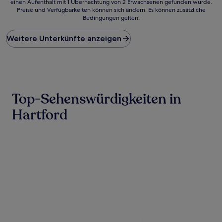
einen Aufenthalt mit 1 Übernachtung von 2 Erwachsenen gefunden wurde.
ist
Preise und Verfügbarkeiten können sich ändern. Es können zusätzliche
der
Bedingungen gelten.
niedrigste
Preis
Weitere Unterkünfte anzeigen
pro
Nacht,
der
in
den
letzten
24 Stunden
Top-Sehenswürdigkeiten in
für
einen
Hartford
Aufenthalt
mit
1 Übernachtung
von
2 Erwachsenen
gefunden
wurde.
Preise
und
Verfügbarkeiten
können
sich