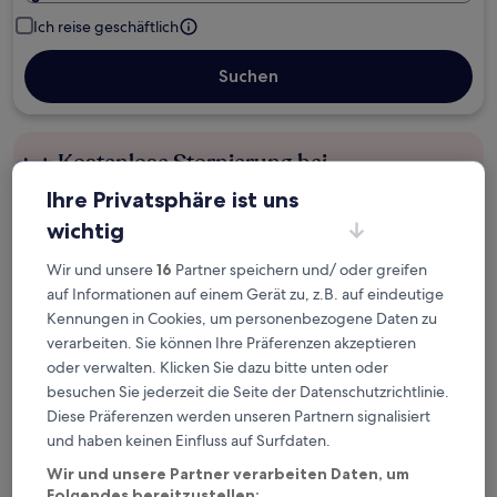
Ich reise geschäftlich
Suchen
Kostenlose Stornierung bei
Planänderungen
Ihre Privatsphäre ist uns
wichtig
Verdiene Prämien für jede
wahrgenommene Übernachtung
Wir und unsere
16
Partner speichern und/ oder greifen
auf Informationen auf einem Gerät zu, z.B. auf eindeutige
Kennungen in Cookies, um personenbezogene Daten zu
Mehr sparen mit Preisen für Mitglieder
verarbeiten. Sie können Ihre Präferenzen akzeptieren
oder verwalten. Klicken Sie dazu bitte unten oder
besuchen Sie jederzeit die Seite der Datenschutzrichtlinie.
Diese Präferenzen werden unseren Partnern signalisiert
Überprüfe die Preise für diese Daten
und haben keinen Einfluss auf Surfdaten.
Heute
Morgen
Wir und unsere Partner verarbeiten Daten, um
6. Aug. - 7. Aug.
7. Aug. - 8. Aug.
Folgendes bereitzustellen: