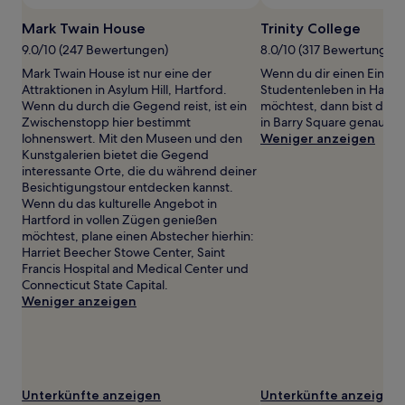
ändern.
Es
Mark Twain House
Trinity College
können
9.0/10 (247 Bewertungen)
8.0/10 (317 Bewertungen)
zusätzliche
Bedingungen
Mark Twain House ist nur eine der
Wenn du dir einen Eindr
gelten.
Attraktionen in Asylum Hill, Hartford.
Studentenleben in Hartf
Wenn du durch die Gegend reist, ist ein
möchtest, dann bist du be
Zwischenstopp hier bestimmt
in Barry Square genau ric
lohnenswert. Mit den Museen und den
Weniger anzeigen
Kunstgalerien bietet die Gegend
interessante Orte, die du während deiner
Besichtigungstour entdecken kannst.
Wenn du das kulturelle Angebot in
Hartford in vollen Zügen genießen
möchtest, plane einen Abstecher hierhin:
Harriet Beecher Stowe Center, Saint
Francis Hospital and Medical Center und
Connecticut State Capital.
Weniger anzeigen
Unterkünfte anzeigen
Unterkünfte anzeigen