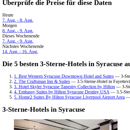
Überprüfe die Preise für diese Daten
Heute
7. Aug. - 8. Aug.
Morgen
8. Aug. - 9. Aug.
Dieses Wochenende
7. Aug. - 9. Aug.
Nächstes Wochenende
14. Aug. - 16. Aug.
Die 5 besten 3-Sterne-Hotels in Syracuse a
1. Best Western Syracuse Downtown Hotel and Suites
— 3-Ster
2. The Craftsman Inn & Suites
— 3.5-Sterne-Hotel in Fayettev
3. Hotel Skyler Syracuse Tapestry Collection by Hilton
— 3-Ste
4. Embassy Suites by Hilton Syracuse Destiny USA
— 3.5-Ster
5. Home2 Suites By Hilton Syracuse Liverpool Airport Area
— 
3-Sterne-Hotels in Syracuse