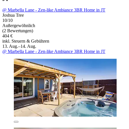
@ Marbella Lane - Zen-like Ambiance 3BR Home in JT
Joshua Tree
10/10
Außergewöhnlich
(2 Bewertungen)
404 €
inkl. Steuern & Gebühren
13. Aug.–14. Aug.
@ Marbella Lane - Zen-like Ambiance 3BR Home in JT