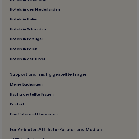
Business in Nevada
Hotels in den Niederlanden
Familien in Nevada
Hotels in Italien
Hotels mit Fitnessbereich in Nevada
Hotels mit inbegriffenem Frühstück in Nevada
Hotels in Schweden
Luxus in Nevada
Hotels in Portugal
Hotels mit Küchenzeile in Nevada
Hotels in Polen
Hotels mit Pool in Winnemucca
Hotels in der Türkei
Hotels mit inbegriffenem Frühstück in Winnemucca
Support und häufig gestellte Fragen
Strand nahe Cave Rock Park
Meine Buchungen
Luxus nahe Cave Rock Park
Familien nahe Cave Rock Park
Häufig gestellte Fragen
Haustierfreundliche in Sparks
Kontakt
Hotels mit Parkplatz in Sparks
Eine Unterkunft bewerten
Familien in Sparks
Für Anbieter, Affliliate-Partner und Medien
Lyon County: Hotels