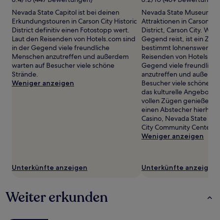
können
Nevada State Capitol ist bei deinen
Nevada State Museum ist 
zusätzliche
Erkundungstouren in Carson City Historic
Attraktionen in Carson Cit
Bedingungen
District definitiv einen Fotostopp wert.
District, Carson City. We
gelten.
Laut den Reisenden von Hotels.com sind
Gegend reist, ist ein Zwi
in der Gegend viele freundliche
bestimmt lohnenswert. L
Menschen anzutreffen und außerdem
Reisenden von Hotels.com
warten auf Besucher viele schöne
Gegend viele freundlich
Strände.
anzutreffen und außerde
Weniger anzeigen
Besucher viele schöne S
das kulturelle Angebot in 
vollen Zügen genießen m
einen Abstecher hierhin:
Casino, Nevada State Cap
City Community Center.
Weniger anzeigen
Unterkünfte anzeigen
Unterkünfte anzeigen
Weiter erkunden