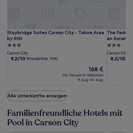
Es
können
zusätzliche
Bedingungen
gelten.
Staybridge
Staybridge
The
Staybridge Suites Carson City - Tahoe Area by IHG
The Federal
Staybridge Suites Carson City - Tahoe Area
The Federa
Suites
Suites
Federal
by IHG
an Ascend C
Carson
Carson
Hotel
3.0-
3.0-
City
City
Downtown
Sterne-
Sterne-
Carson City
Carson City
-
-
Carson
Unterkunft
Unterkunft
9.2
8.2
9,2/10
8,2/10
Wunderbar
Seh
(438)
Tahoe
Tahoe
City,
von
von
Der
168 €
10,
10,
Area
Area
an
Preis
Wunderbar,
Sehr
by
inkl. Steuern & Gebühren
by
Ascend
beträgt
(438)
gut,
9. Aug.–10. Aug.
IHG
IHG
Collection
168 €
(1005)
Hotel
Alle Unterkünfte anzeigen
Familienfreundliche Hotels mit
Pool in Carson City