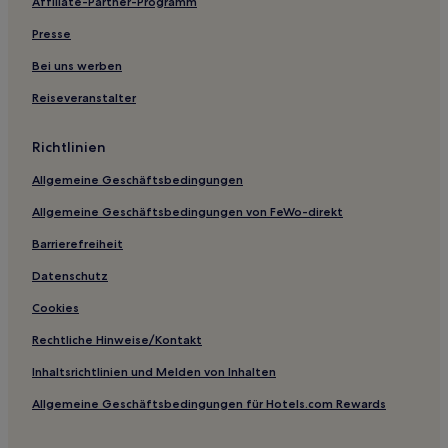
Affiliate-Partner-Programm
Hotels nahe Grand Sierra Resort Casino
Presse
Hotels nahe Central Nevada Museum
Hawthorne Hotels
Bei uns werben
Washoe County: Hotels
Reiseveranstalter
Hotels nahe Northern Nevada Children's Museum
Richtlinien
Goldfield Hotels
Allgemeine Geschäftsbedingungen
Topaz Lake Hotels
Allgemeine Geschäftsbedingungen von FeWo-direkt
Hotels nahe Fort Churchill State Historic Park
Barrierefreiheit
Hotels nahe Secret Cove Beach
Carson City Hotels
Datenschutz
Tahoe Village: Hotels
Cookies
Hotels nahe Lahontan Valley Wetlands
Rechtliche Hinweise/Kontakt
Verdi Hotels
Inhaltsrichtlinien und Melden von Inhalten
Round Hill Village Hotels
Allgemeine Geschäftsbedingungen für Hotels.com Rewards
Fallon Hotels