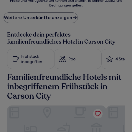
Preise und Verfügbarkeiten können sich ändern. Es können zusätzliche
der
Bedingungen gelten.
niedrigste
Preis
Weitere Unterkünfte anzeigen
pro
Nacht,
der
Entdecke dein perfektes
in
den
familienfreundliches Hotel in Carson City
letzten
24 Stunden
für
Frühstück
Pool
4 Sterne
einen
inbegriffen
Aufenthalt
mit
Familienfreundliche Hotels mit
1 Übernachtung
von
inbegriffenem Frühstück in
2 Erwachsenen
gefunden
Carson City
wurde.
Preise
und
Staybridge Suites Carson City - Tahoe Area by IHG
The Federal
Verfügbarkeiten
können
sich
ändern.