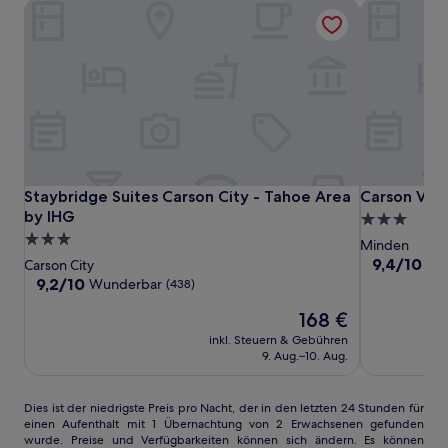
Staybridge Suites Carson City - Tahoe Area by IHG
Carson Valle
Staybridge
Staybridge
Carson
Staybridge Suites Carson City - Tahoe Area by IHG
Carson Valle
Staybridge Suites Carson City - Tahoe Area
Carson Vall
Suites
Suites
Valley
by IHG
3.0-
Carson
Carson
Inn
3.0-
Sterne-
Minden
City
City
Sterne-
Unterkunft
9.4
9,4/10
Au
Carson City
-
-
von
Unterkunft
9.2
9,2/10
Wunderbar
(438)
10,
Tahoe
Tahoe
von
Der
Außergewöh
168 €
10,
Area
Area
Preis
(1010)
Wunderbar,
by
inkl. Steuern & Gebühren
by
beträgt
(438)
9. Aug.–10. Aug.
IHG
IHG
168 €
Dies
Dies ist der niedrigste Preis pro Nacht, der in den letzten 24 Stunden für
einen Aufenthalt mit 1 Übernachtung von 2 Erwachsenen gefunden
ist
wurde. Preise und Verfügbarkeiten können sich ändern. Es können
der