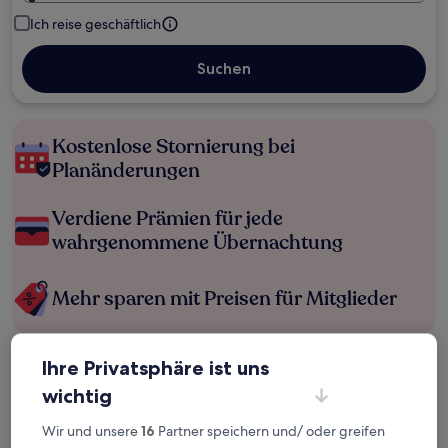
Ich reise geschäftlich
Suchen
Kostenlose Stornierung bei
Planänderungen
Verdiene Prämien für jede
wahrgenommene Übernachtung
Mehr sparen mit Preisen für Mitglieder
Ihre Privatsphäre ist uns
Überprüfe die Preise für diese Daten
wichtig
Heute
Morgen
Wir und unsere
16
Partner speichern und/ oder greifen
6. Aug. - 7. Aug.
7. Aug. - 8. Aug.