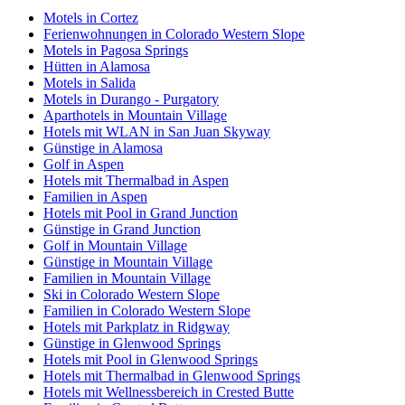
Motels in Cortez
Ferienwohnungen in Colorado Western Slope
Motels in Pagosa Springs
Hütten in Alamosa
Motels in Salida
Motels in Durango - Purgatory
Aparthotels in Mountain Village
Hotels mit WLAN in San Juan Skyway
Günstige in Alamosa
Golf in Aspen
Hotels mit Thermalbad in Aspen
Familien in Aspen
Hotels mit Pool in Grand Junction
Günstige in Grand Junction
Golf in Mountain Village
Günstige in Mountain Village
Familien in Mountain Village
Ski in Colorado Western Slope
Familien in Colorado Western Slope
Hotels mit Parkplatz in Ridgway
Günstige in Glenwood Springs
Hotels mit Pool in Glenwood Springs
Hotels mit Thermalbad in Glenwood Springs
Hotels mit Wellnessbereich in Crested Butte