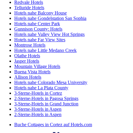
Redvale Hotels
Telluride Hotels
Hotels nahe Balcony House
Hotels nahe Gondelstation San Sophia
Hotels nahe Center Park
Gunnison County: Hotels
Hotels nahe Valley View Hot Springs
Hotels nahe Far View Sites
Montrose Hotels
Hotels nahe Little Medano Creek
Olathe Hotels
Jasper Hotels
Mountain Village Hotels
Buena Vista Hotels
Allison Hotels
Hotels nahe Colorado Mesa University
Hotels nahe La Plata County
3-Sterne-Hotels in Cortez
2-Sterne-Hotels in Pagosa Springs
3-Sterne-Hotels in Grand Junction
3-Sterne-Hotels in Aspen
2-Sterne-Hotels in Aspen
Buche Cottages in Cortez auf Hotels.com