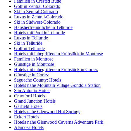
Familien in Crested Butte
Golf in Zentral-Colorado
Ski in Zentral-Colorado
Luxus in Zentral-Colorado
Ski in Südwest-Colorado
Haustierfreundliche in Telluride
Hotels mit Pool in Telluride
Luxus in Telluride
Ski in Telluride
Golf in Telluride
Hotels mit inbegriffenem Frühstück in Montrose
Familien in Montrose
Günstige in Montrose
Hotels mit inbegriffenem Frühstück in Cortez
Günstige in Cortez
Saguache County: Hotels
Hotels nahe Mountain Village Gondola Station
San Antonio Hotels
Crawford Hotels
Grand Junction Hotels
Garfield Hotels
Hotels nahe Glenwood Hot Springs
Eckert Hotels
Hotels nahe Glenwood Caverns Adventure Park
Alamosa Hotels