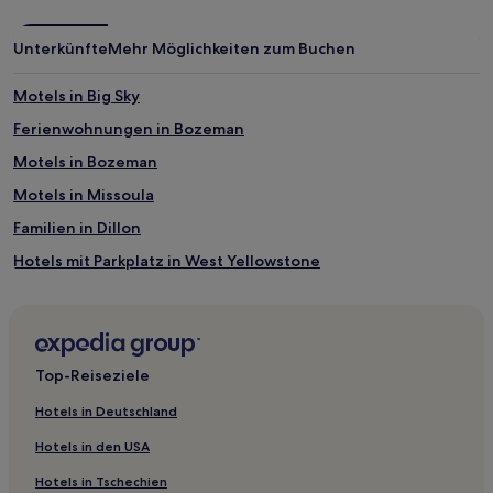
Unterkünfte
Mehr Möglichkeiten zum Buchen
Motels in Big Sky
Ferienwohnungen in Bozeman
Motels in Bozeman
Motels in Missoula
Familien in Dillon
Hotels mit Parkplatz in West Yellowstone
Hotels mit inbegriffenem Frühstück in West Yellowstone
Günstige in Bozeman
Haustierfreundliche in Bozeman
Top-Reiseziele
Luxus in Bozeman
Hotels in Deutschland
Business in Bozeman
Hotels in den USA
Ski in Bozeman
Hotels in Tschechien
Ski in Big Sky