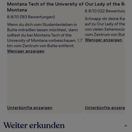
Es
Montana Tech of the University of
Our Lady of the Rock
können
Montana
8.8/10 (122 Bewertungen
zusätzliche
8.8/10 (183 Bewertungen)
Bedingungen
Schnapp dir deine Kamer
gelten.
auf zu Our Lady of the Roc
Wenn du dich vom Studentenleben in
von vielen Sehenswürdigke
Butte mitreißen lassen möchtest, dann
vom Zentrum von Butte en
solltest du bei Montana Tech of the
Weniger anzeigen
University of Montana vorbeischauen, 1,7
km vom Zentrum von Butte entfernt.
Weniger anzeigen
Unterkünfte anzeigen
Unterkünfte anzeigen
Weiter erkunden