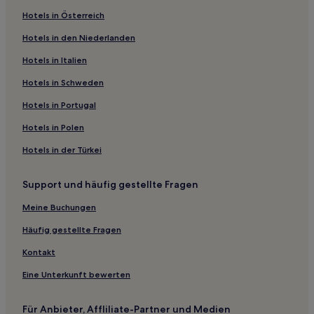
Hotels in Österreich
Günstige in Great Falls
Hotels in den Niederlanden
Hotels mit inbegriffenem Frühstück in Missoula
Hotels in Italien
Günstige in Missoula
Haustierfreundliche in Missoula
Hotels in Schweden
Hotels mit inbegriffenem Frühstück in Western Montana
Hotels in Portugal
Familien in Nordwest-Montana
Hotels in Polen
Hotels mit Parkplatz in Belgrad
Hotels in der Türkei
Familien in Belgrad
Support und häufig gestellte Fragen
Familien in Gardiner
Meine Buchungen
Günstige in Helena
Hotels mit inbegriffenem Frühstück in Helena
Häufig gestellte Fragen
Hotels mit Küchenzeile in Südwest-Montana
Kontakt
Günstige in Südwest-Montana
Eine Unterkunft bewerten
Haustierfreundliche in Erholungsgebiet Pattee Canyon
Für Anbieter, Affliliate-Partner und Medien