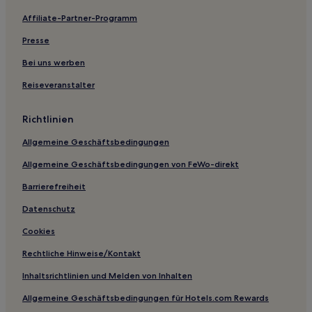
Günstige in Hamilton
Affiliate-Partner-Programm
Haustierfreundliche in Montana
Presse
Luxus in Montana
Günstige in Montana
Bei uns werben
Business in Montana
Reiseveranstalter
Hotels mit inbegriffenem Frühstück in Montana
Richtlinien
Innenstadt von Bozeman: Hotels
Allgemeine Geschäftsbedingungen
Hotels nahe Southgate Mall
Allgemeine Geschäftsbedingungen von FeWo-direkt
Amsterdam Hotels
Barrierefreiheit
Four Range Hotels
Hotels nahe Kathedrale St. Helena
Datenschutz
Hotels nahe Copper King Mansion
Cookies
Goldcreek Hotels
Rechtliche Hinweise/Kontakt
Hamilton Hotels
Inhaltsrichtlinien und Melden von Inhalten
Hotels nahe Montana State Capitol
Allgemeine Geschäftsbedingungen für Hotels.com Rewards