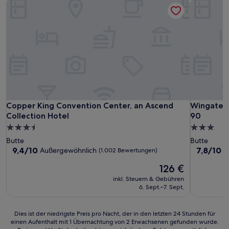
Copper King Convention Center, an Ascend Collection Hote
Wingate b
Copper King Convention Center, an Ascend Collection Hote
Wingate b
Copper King Convention Center, an Ascend
Wingate b
Collection Hotel
90
3.5-
3.0-
Sterne-
Sterne-
Butte
Butte
Unterkunft
Unterkunf
9.4
7.8
9,4/10
7,8/10
Außergewöhnlich
G
(1.002 Bewertungen)
von
von
Der
126 €
10,
10,
Preis
Außergewöhnlich,
Gut,
inkl. Steuern & Gebühren
beträgt
(1.002
(1.570
6. Sept.–7. Sept.
126 €
Bewertungen)
Bewertun
Dies
Dies ist der niedrigste Preis pro Nacht, der in den letzten 24 Stunden für
einen Aufenthalt mit 1 Übernachtung von 2 Erwachsenen gefunden wurde.
ist