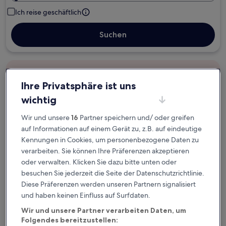
Ich reise geschäftlich
Suchen
Kostenlose Stornierung bei
Planänderungen
Ihre Privatsphäre ist uns
wichtig
Verdiene Prämien für jede
Wir und unsere
16
Partner speichern und/ oder greifen
wahrgenommene Übernachtung
auf Informationen auf einem Gerät zu, z.B. auf eindeutige
Kennungen in Cookies, um personenbezogene Daten zu
Mehr sparen mit Preisen für Mitglieder
verarbeiten. Sie können Ihre Präferenzen akzeptieren
oder verwalten. Klicken Sie dazu bitte unten oder
besuchen Sie jederzeit die Seite der Datenschutzrichtlinie.
Diese Präferenzen werden unseren Partnern signalisiert
Überprüfe die Preise für diese Daten
und haben keinen Einfluss auf Surfdaten.
Wir und unsere Partner verarbeiten Daten, um
Heute
Morgen
Folgendes bereitzustellen:
5. Aug. - 6. Aug.
6. Aug. - 7. Aug.