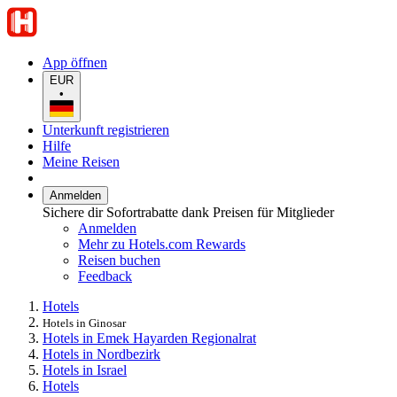
App öffnen
EUR
•
Unterkunft registrieren
Hilfe
Meine Reisen
Anmelden
Sichere dir Sofortrabatte dank Preisen für Mitglieder
Anmelden
Mehr zu Hotels.com Rewards
Reisen buchen
Feedback
Hotels
Hotels in Ginosar
Hotels in Emek Hayarden Regionalrat
Hotels in Nordbezirk
Hotels in Israel
Hotels