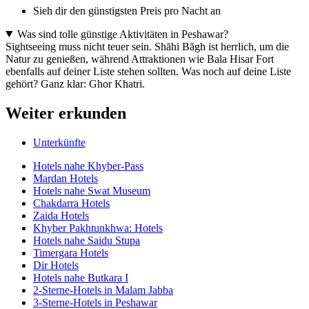
Sieh dir den günstigsten Preis pro Nacht an
Was sind tolle günstige Aktivitäten in Peshawar?
Sightseeing muss nicht teuer sein. Shāhi Bāgh ist herrlich, um die
Natur zu genießen, während Attraktionen wie Bala Hisar Fort
ebenfalls auf deiner Liste stehen sollten. Was noch auf deine Liste
gehört? Ganz klar: Ghor Khatri.
Weiter erkunden
Unterkünfte
Hotels nahe Khyber-Pass
Mardan Hotels
Hotels nahe Swat Museum
Chakdarra Hotels
Zaida Hotels
Khyber Pakhtunkhwa: Hotels
Hotels nahe Saidu Stupa
Timergara Hotels
Dir Hotels
Hotels nahe Butkara I
2-Sterne-Hotels in Malam Jabba
3-Sterne-Hotels in Peshawar