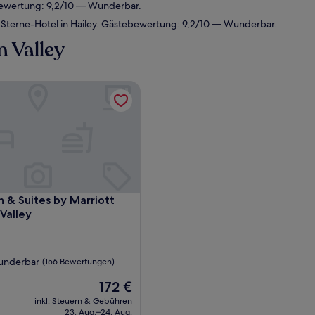
ewertung: 9,2/10 — Wunderbar.
Sterne-Hotel in Hailey. Gästebewertung: 9,2/10 — Wunderbar.
n Valley
nn & Suites by Marriott Hailey Sun Valley
nn & Suites by Marriott Hailey Sun Valley
nn & Suites by Marriott
 Valley
nderbar
(156 Bewertungen)
Der
172 €
Preis
,
inkl. Steuern & Gebühren
beträgt
23. Aug.–24. Aug.