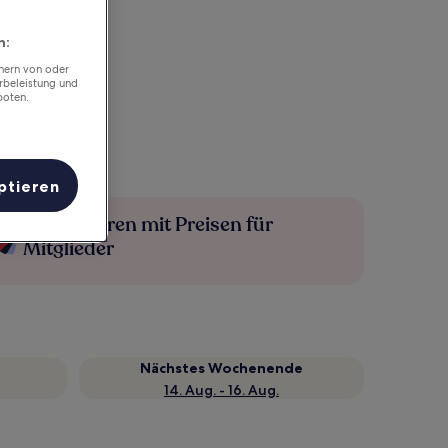
n:
chern von oder
rbeleistung und
boten.
ptieren
Mehr sparen mit Preisen für
Mitglieder
Nächstes Wochenende
14. Aug. - 16. Aug.