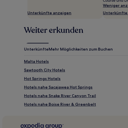
Course und Do
Verfügbarkeiten
Weniger anz
können
Unterkünfte anzeigen
Unterkünfte
sich
ändern.
Es
Weiter erkunden
können
zusätzliche
Bedingungen
gelten.
Unterkünfte
Mehr Möglichkeiten zum Buchen
Malta Hotels
Sawtooth City Hotels
Hot Springs Hotels
Hotels nahe Sacajawea Hot Springs
Hotels nahe Snake River Canyon Trail
Hotels nahe Boise River & Greenbelt
Butte City Hotels
Blaine County: Hotels