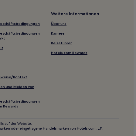
Weitere Informationen
Geschäftsbedingungen
Über uns
n Idaho
Geschäftsbedingungen
Karriere
ekt
Reiseführer
 Park
it
Hotels.com Rewards
inweise/Kontakt
inien und Melden von
lub
Geschäftsbedingungen
lley Medical Center
om Rewards
ls auf der Website.
marken oder eingetragene Handelsmarken von Hotels.com, L.P.
l Garden