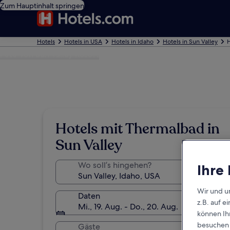
Zum Hauptinhalt springen
Hotels
Hotels in USA
Hotels in Idaho
Hotels in Sun Valley
H
Foto von Sun Valley Resort
Hotels mit Thermalbad in
Sun Valley
Wo soll’s hingehen?
Ihre
Wir und u
Daten
z.B. auf 
Mi., 19. Aug. - Do., 20. Aug.
können Ihr
besuchen S
Gäste