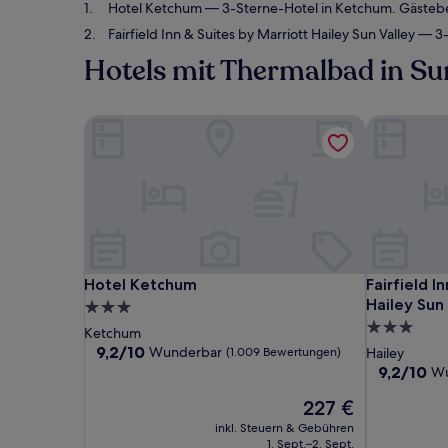
Hotel Ketchum
— 3-Sterne-Hotel in Ketchum. Gästeb
Fairfield Inn & Suites by Marriott Hailey Sun Valley
— 3-
Hotels mit Thermalbad in Su
Hotel Ketchum
Fairfield I
Hotel Ketchum
Fairfield I
Hotel Ketchum
Fairfield I
Hailey Sun
3.0-
3.0-
Sterne-
Ketchum
Sterne-
Unterkunft
9.2
9,2/10
Wunderbar
(1.009 Bewertungen)
Hailey
von
Unterkunft
9.2
9,2/10
Wu
10,
von
Wunderbar,
Der
227 €
10,
(1.009
Preis
Wunderbar
inkl. Steuern & Gebühren
Bewertungen)
beträgt
(156
1. Sept.–2. Sept.