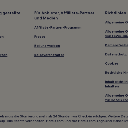
Hotels nahe Dollar Mountain
Depot Bench: Hotels
g gestellte
Für Anbieter, Affliliate-Partner
Richtlinien
und Medien
Hotels nahe Little City of Rocks
Allgemeine 
Hotels nahe College of Souther
Affiliate-Partner-Programm
Allgemeine 
Pocatello Hotels
von FeWo-dir
gen
Presse
Hotels nahe Lake Cascade State
Barrierefreihe
Bei uns werben
King Hill Hotels
Datenschutz
erten
Reiseveranstalter
Sunbeam Hotels
Cookies
Sun Valley Hotels
Rechtliche H
Ada County: Hotels
Inhaltsrichtl
Inhalten
Hotels nahe Hillcrest Country C
Allgemeine 
Hotels nahe St. Luke's Magic Va
für Hotels.c
Hotels nahe Stanley Lake
Rexburg Hotels
els muss die Stornierung mehr als 24 Stunden vor Check-in erfolgen. Weitere Detai
oup. Alle Rechte vorbehalten. Hotels.com und das Hotels.com-Logo sind Handels
Hotels nahe Sawtooth Botanica