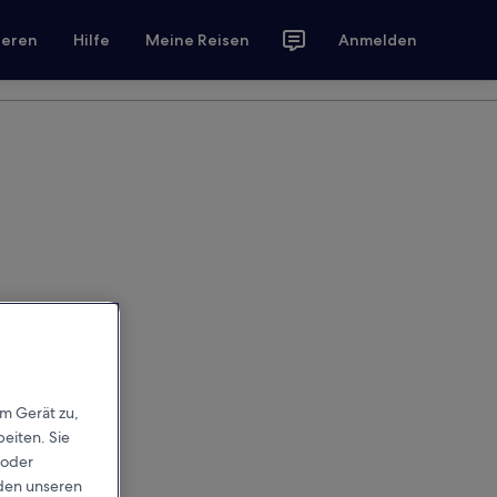
ieren
Hilfe
Meine Reisen
Anmelden
em Gerät zu,
eiten. Sie
 oder
rden unseren