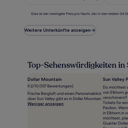
227 €
Bewertung
Dies
Dies ist der niedrigste Preis pro Nacht, der in den letzten 
ist
der
niedrigste
Weitere Unterkünfte anzeigen
Preis
pro
Nacht,
der
in
den
Top-Sehenswürdigkeiten in 
letzten
24 Stunden
für
Dollar Mountain
Sun Valley P
einen
Aufenthalt
9.2/10 (107 Bewertungen)
Du möchtest d
mit
von Elkhorn g
Frische Bergluft und einen Panoramablick
1 Übernachtung
verschönern? D
über Sun Valley gibt es in Dollar Mountain.
von
Tickets für ei
Weniger anzeigen
2 Erwachsenen
Pavilion. Wen
gefunden
in Elkhorn in
wurde.
möchtest, pla
Preise
Quarter Dollar 
und