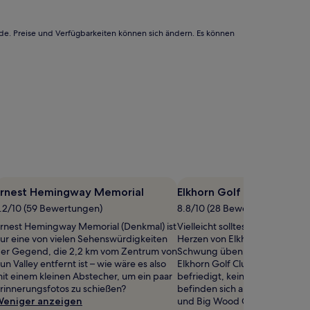
rde. Preise und Verfügbarkeiten können sich ändern. Es können
Ernest Hemingway Memorial
Elkhorn Golf Club
.2/10 (59 Bewertungen)
8.8/10 (28 Bewertungen)
rnest Hemingway Memorial (Denkmal) ist
Vielleicht solltest du in diesem
ur eine von vielen Sehenswürdigkeiten
Herzen von Elkhorn Village de
er Gegend, die 2,2 km vom Zentrum von
Schwung üben: Elkhorn Golf 
un Valley entfernt ist – wie wäre es also
Elkhorn Golf Club dein Golffie
it einem kleinen Abstecher, um ein paar
befriedigt, keine Sorge: In de
rinnerungsfotos zu schießen?
befinden sich auch Trail Creek
eniger anzeigen
und Big Wood Golf Course.