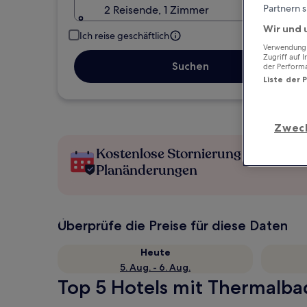
Partnern s
2 Reisende, 1 Zimmer
Wir und 
Ich reise geschäftlich
Verwendung g
Zugriff auf 
Suchen
der Perform
Liste der 
Zwec
Kostenlose Stornierung bei
Planänderungen
Überprüfe die Preise für diese Daten
Heute
5. Aug. - 6. Aug.
Top 5 Hotels mit Thermalbad