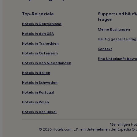
Hotels nahe Ernest Hemingway Memorial
Hotels nahe Mormonentempel von Boise
Top-Reiseziele
Support und häufi
Fragen
Fairfield Hotels
Hotels in Deutschland
Hotels nahe Desert Canyon Golf Course
Meine Buchungen
Hotels in den USA
Idaho: Hotels
Häufig gestellte Fra
Hotels in Tschechien
Hotels nahe Reed Gymnasium
Kontakt
Hotels in Österreich
Arbon Hotels
Eine Unterkunft bew
Hotels in den Niederlanden
Old Town Pocatello: Hotels
Hotels in Italien
Roberts Hotels
Hotels in Schweden
Hotels nahe Mountain Home History Museum
Hotels in Portugal
Jackson Hotels
Hotels in Polen
Bannock County: Hotels
Hotels nahe Mountain Home Air Force Base
Hotels in der Türkei
Adams County: Hotels
*Bei einigen Hot
© 2026 Hotels.com, L.P., ein Unternehmen der Expedia Gr
Murtaugh Hotels