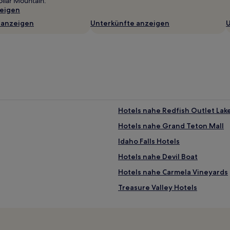
llar Mountain.
eigen
 anzeigen
Unterkünfte anzeigen
U
Hotels nahe Redfish Outlet Lak
Hotels nahe Grand Teton Mall
Idaho Falls Hotels
Hotels nahe Devil Boat
Hotels nahe Carmela Vineyards
Treasure Valley Hotels
Hotels nahe Yellowstone Bear 
Lowman Hotels