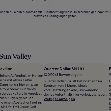
172 €
en)
24 Stunden für einen Aufenthalt mit 1 Übernachtung von 2 Erwachsenen gefunden wu
zusätzliche Bedingungen gelten.
Sun Valley
avilion
Quarter Dollar Ski Lift
10.0/10 (3 Bewertungen)
9
einen Aufenthalt im Herzen
erne mit etwas Kultur
Quarter Dollar Ski Lift befindet sich im
E
ann hol dir hier ein paar
Zentrum von Elkhorn. Ideale
n
ne tolle Show: Sun Valley
Voraussetzungen also, um während
d
n du das kulturelle Angebot
deines Aufenthalts hier vorbeizuschauen.
S
 vollen Zügen genießen
Weniger anzeigen
m
ne einen Abstecher hierhin:
E
Ski Lift, Trail Creek Golf
W