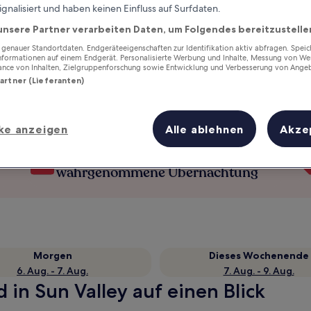
ignalisiert und haben keinen Einfluss auf Surfdaten.
unsere Partner verarbeiten Daten, um Folgendes bereitzustelle
enauer Standortdaten. Endgeräteeigenschaften zur Identifikation aktiv abfragen. Spei
Informationen auf einem Endgerät. Personalisierte Werbung und Inhalte, Messung von We
ance von Inhalten, Zielgruppenforschung sowie Entwicklung und Verbesserung von Ange
Partner (Lieferanten)
ke anzeigen
Alle ablehnen
Akze
Verdiene Prämien für jede
wahrgenommene Übernachtung
Morgen
Dieses Wochenende
6. Aug. - 7. Aug.
7. Aug. - 9. Aug.
 in Sun Valley auf einen Blick