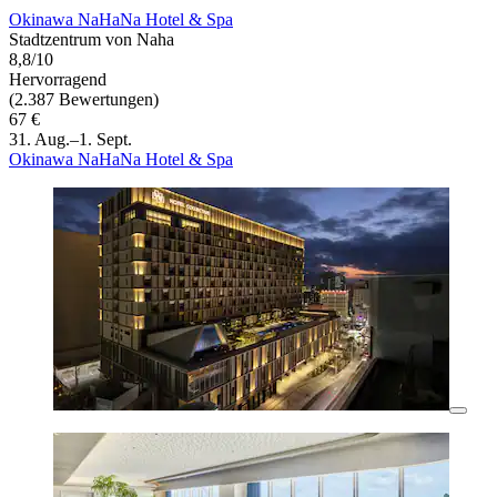
Okinawa NaHaNa Hotel & Spa
Stadtzentrum von Naha
8,8/10
Hervorragend
(2.387 Bewertungen)
67 €
31. Aug.–1. Sept.
Okinawa NaHaNa Hotel & Spa