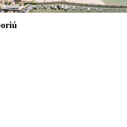
boriú