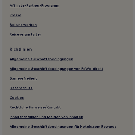
Affiliate-Partner-Programm
Hotels nahe Port Sunlight Museum
Presse
Frodsham Hotels
Whiston: Hotels
Bei uns werben
Hotels nahe Bahnhof Aintree
Reiseveranstalter
Eccleston: Hotels
Richtlinien
Hotels nahe University of Bolton Stadium
Allgemeine Geschäftsbedingungen
Billinge: Hotels
Allgemeine Geschäftsbedingungen von FeWo-direkt
Hotels nahe Aintree Racecourse
Barrierefreiheit
Knowsley District: Hotels
New Ferry: Hotels
Datenschutz
Lowton: Hotels
Cookies
Latchford Hotels
Rechtliche Hinweise/Kontakt
Hale Village: Hotels
Inhaltsrichtlinien und Melden von Inhalten
Hotels nahe Bahnhof Sankey for Penketh
Allgemeine Geschäftsbedingungen für Hotels.com Rewards
Hotels nahe M&S Bank Arena