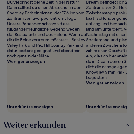
gefunden
Du verbringst gerne Zeit in der Natur?
Dream befindet sich 2,7 
wurde.
Dann solltest du einen Abstecher in den
Zentrums von St. Helens, 
Preise
Sherdley Park einplanen, der 17,6 km vom
Zwischenstopp problemlo
und
Zentrum von Liverpool entfernt liegt.
lässt. Schlender gemütli
Verfügbarkeiten
Unsere Reisenden schätzen diese
entlang und beobachte, 
können
fußgängerfreundliche Gegend wegen
langsam untergeht. Verb
sich
der Restaurants und des Hafens. Wenn du
Nachmittag mit einem ge
ändern.
dir die Beine vertreten möchtest – Sankey
Spaziergang und plane d
Es
Valley Park und Pex Hill Country Park sind
anderen Zwischenstopp 
können
dafür bestens geeignet und obendrein
zahlreichen Geschäften u
zusätzliche
noch ganz in der Nähe.
ein, die sich hier aneina
Bedingungen
Weniger anzeigen
du in Dream deinen Spaß
gelten.
dich die nahegelegenen 
Knowsley Safari Park und 
begeistern.
Weniger anzeigen
Unterkünfte anzeigen
Unterkünfte anzeigen
Weiter erkunden