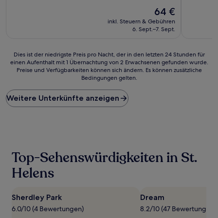
10,
von
Sehr
Der
64 €
10,
gut,
Preis
Gut,
inkl. Steuern & Gebühren
(553
beträgt
(88
6. Sept.–7. Sept.
Bewertungen)
64 €
Bewertun
Dies
Dies ist der niedrigste Preis pro Nacht, der in den letzten 24 Stunden für
einen Aufenthalt mit 1 Übernachtung von 2 Erwachsenen gefunden wurde.
ist
Preise und Verfügbarkeiten können sich ändern. Es können zusätzliche
der
Bedingungen gelten.
niedrigste
Preis
Weitere Unterkünfte anzeigen
pro
Nacht,
der
in
den
letzten
24 Stunden
Top-Sehenswürdigkeiten in St.
für
einen
Helens
Aufenthalt
mit
1 Übernachtung
Sherdley Park
Dream
von
6.0/10 (4 Bewertungen)
8.2/10 (47 Bewertungen)
2 Erwachsenen