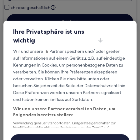
Ich reise geschäftlich
Suchen
Ihre Privatsphäre ist uns
wichtig
Kostenlose Stornierung bei
Wir und unsere
16
Partner speichern und/ oder greifen
Planänderungen
auf Informationen auf einem Gerät zu, z.B. auf eindeutige
Kennungen in Cookies, um personenbezogene Daten zu
Verdiene Prämien für jede
verarbeiten. Sie können Ihre Präferenzen akzeptieren
wahrgenommene Übernachtung
oder verwalten. Klicken Sie dazu bitte unten oder
besuchen Sie jederzeit die Seite der Datenschutzrichtlinie.
Mehr sparen mit Preisen für Mitglieder
Diese Präferenzen werden unseren Partnern signalisiert
und haben keinen Einfluss auf Surfdaten.
Wir und unsere Partner verarbeiten Daten, um
Folgendes bereitzustellen:
Überprüfe die Preise für diese Daten
Verwendung genauer Standortdaten. Endgeräteeigenschaften zur
Identifikation aktiv abfragen. Speichern von oder Zugriff auf
Heute
Morgen
Informationen auf einem Endgerät. Personalisierte Werbung und
Inhalte, Messung von Werbeleistung und der Performance von Inhalten,
6. Aug. - 7. Aug.
7. Aug. - 8. Aug.