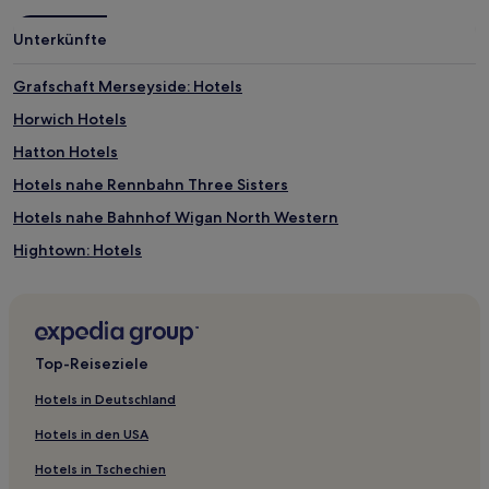
Unterkünfte
Grafschaft Merseyside: Hotels
Horwich Hotels
Hatton Hotels
Hotels nahe Rennbahn Three Sisters
Hotels nahe Bahnhof Wigan North Western
Hightown: Hotels
Hotels nahe Walker Art Gallery
Hotels nahe Liverpool Town Hall
Liverpool Hotels
Top-Reiseziele
Saint Helens District: Hotels
Hotels in Deutschland
Hotels nahe Walton Hall Park
Hotels in den USA
Hotels nahe Bolton Arena
Hotels in Tschechien
Hotels nahe Leigh Sports Village