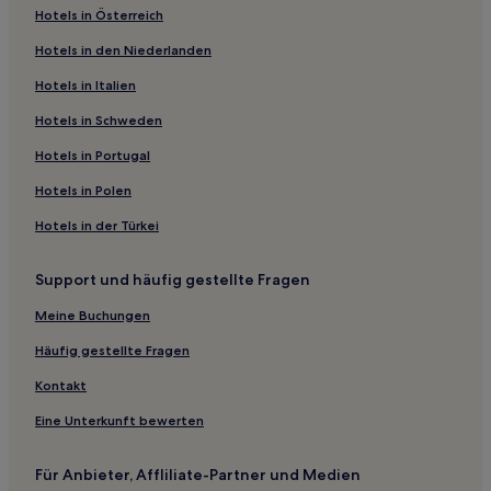
Hotels in Österreich
High Legh Hotels
Hotels in den Niederlanden
Hotels nahe Royal Court Theatre
Hotels in Italien
Hotels nahe Hope Street Quarter
Hotels nahe Bahnhof Halewood
Hotels in Schweden
Hotels nahe Wavertree Botanic Gardens
Hotels in Portugal
Hotels nahe DW Stadium
Hotels in Polen
Norley Hotels
Hotels in der Türkei
Aughton: Hotels
Support und häufig gestellte Fragen
Hotels nahe Formby
Meine Buchungen
Hotels nahe Liverpool Central Library
Prescot Hotels
Häufig gestellte Fragen
Halewood: Hotels
Kontakt
Hotels nahe Manley Mere
Eine Unterkunft bewerten
Hotels nahe Haydock Racecourse
Für Anbieter, Affliliate-Partner und Medien
Hotels nahe Bahnhof Cuddington