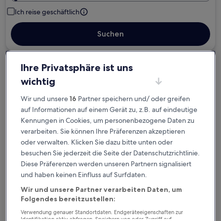
Ich reise geschäftlich
Suchen
Ihre Privatsphäre ist uns
Kostenlose Stornierung bei
wichtig
Planänderungen
Wir und unsere
16
Partner speichern und/ oder greifen
Verdiene Prämien für jede
auf Informationen auf einem Gerät zu, z.B. auf eindeutige
wahrgenommene Übernachtung
Kennungen in Cookies, um personenbezogene Daten zu
verarbeiten. Sie können Ihre Präferenzen akzeptieren
oder verwalten. Klicken Sie dazu bitte unten oder
Mehr sparen mit Preisen für Mitglieder
besuchen Sie jederzeit die Seite der Datenschutzrichtlinie.
Diese Präferenzen werden unseren Partnern signalisiert
und haben keinen Einfluss auf Surfdaten.
Überprüfe die Preise für diese Daten
Wir und unsere Partner verarbeiten Daten, um
Folgendes bereitzustellen:
Heute
Morgen
Verwendung genauer Standortdaten. Endgeräteeigenschaften zur
6. Aug. - 7. Aug.
7. Aug. - 8. Aug.
Identifikation aktiv abfragen. Speichern von oder Zugriff auf