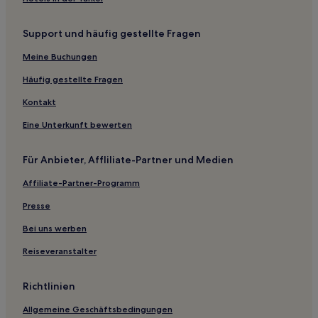
Hotels nahe Poole Park
Support und häufig gestellte Fragen
Semley Hotels
Meine Buchungen
Hotels nahe Studland South Beach
Swyre Hotels
Häufig gestellte Fragen
Hotels nahe Bahnhof Bournemouth
Kontakt
Sturminster Newton Hotels
Eine Unterkunft bewerten
Tatworth Hotels
Für Anbieter, Affliliate-Partner und Medien
Portland Hotels
Affiliate-Partner-Programm
Musbury Hotels
Presse
Poole Hotels
Hotels nahe Monkey World Ape Rescue Center
Bei uns werben
Hotels nahe Mangerton Mill
Reiseveranstalter
Parkstone: Hotels
Richtlinien
Rousdon Hotels
Allgemeine Geschäftsbedingungen
West Lulworth Hotels