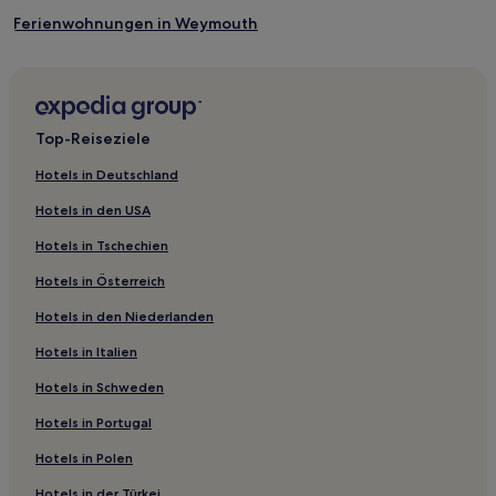
Ferienwohnungen in Weymouth
B&B in Weymouth
Gasthöfe in Lulworth Cove
Ferienwohnungen in Bournemouth
Top-Reiseziele
Ferienwohnungen in Bournemouth
Hotels in Deutschland
B&B in Strand und Naturschutzgebiet Studland
Hotels in den USA
Ferienwohnungen in Poole
Hotels in Tschechien
West Parley Hotels
Hotels in Österreich
Hotels nahe South West Coast Path Section 48 Trailhead
Hotels in den Niederlanden
West Knighton Hotels
Hotels in Italien
Lyme Regis Hotels
Hotels nahe Man Of War
Hotels in Schweden
Ash Hotels
Hotels in Portugal
Sandford Hotels
Hotels in Polen
Studland Hotels
Hotels in der Türkei