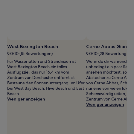
gefunden
wurde.
Preise
und
Verfügbarkeiten
können
sich
Foto von Nikolay Dimitrov
ändern.
Öffentliches
Es
Foto
West Bexington Beach
Cerne Abbas Giant
können
von
9.0/10 (15 Bewertungen)
9.0/10 (28 Bewertungen)
zusätzliche
Nikolay
Bedingungen
Für Wasserratten und Strandnixen ist
Wenn du dir während dei
Dimitrov
gelten.
West Bexington Beach ein tolles
unbedingt ein paar Sehe
Ausflugsziel, das nur 16,4 km vom
ansehen möchtest, solltes
Zentrum von Dorchester entfernt ist.
Abstecher zu Cerne Abbas
Bestaune den Sonnenuntergang um Ufer
von Cerne Abbas, Scharrb
bei West Bay Beach, Hive Beach und East
nur eine von vielen lokale
Beach.
Sehenswürdigkeiten, 0,
Weniger anzeigen
Zentrum von Cerne Abbas
Weniger anzeigen