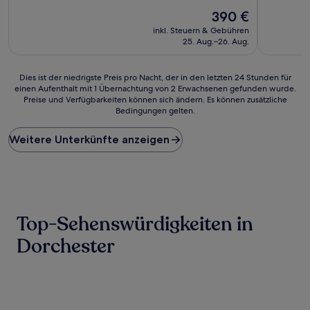
10,
10,
Außergewöhnlich,
Der
Wunderba
390 €
(149
Preis
(131
inkl. Steuern & Gebühren
Bewertungen)
beträgt
Bewertun
25. Aug.–26. Aug.
390 €
Dies
Dies ist der niedrigste Preis pro Nacht, der in den letzten 24 Stunden für
einen Aufenthalt mit 1 Übernachtung von 2 Erwachsenen gefunden wurde.
ist
Preise und Verfügbarkeiten können sich ändern. Es können zusätzliche
der
Bedingungen gelten.
niedrigste
Preis
Weitere Unterkünfte anzeigen
pro
Nacht,
der
in
den
letzten
24 Stunden
Top-Sehenswürdigkeiten in
für
einen
Dorchester
Aufenthalt
mit
1 Übernachtung
von
2 Erwachsenen