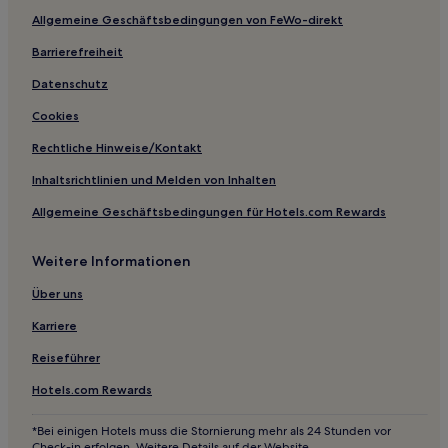
Allgemeine Geschäftsbedingungen von FeWo-direkt
Chardstock Hotels
Barrierefreiheit
Cricket Saint Thomas Hotels
Dorset: Hotels
Datenschutz
Hotels nahe Bowleaze Cove Beach
Cookies
Hotels nahe Kimmeridge Bay Beach
Rechtliche Hinweise/Kontakt
Bournemouth Hotels
Inhaltsrichtlinien und Melden von Inhalten
Dewlish Hotels
Allgemeine Geschäftsbedingungen für Hotels.com Rewards
Compton Abbas Hotels
Weitere Informationen
Overcombe: Hotels
Westbourne Hotels
Über uns
Steeple mit Tyneham Hotels
Karriere
Hotels nahe Hive Beach
Reiseführer
Preston Hotels
Hotels.com Rewards
Hotels nahe Bournemouth Pavillion Theatre
*Bei einigen Hotels muss die Stornierung mehr als 24 Stunden vor
South Somerset District: Hotels
Check-in erfolgen. Weitere Details auf der Website.