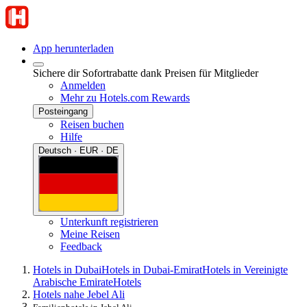
App herunterladen
Sichere dir Sofortrabatte dank Preisen für Mitglieder
Anmelden
Mehr zu Hotels.com Rewards
Posteingang
Reisen buchen
Hilfe
Deutsch · EUR · DE
Unterkunft registrieren
Meine Reisen
Feedback
Hotels in Dubai
Hotels in Dubai-Emirat
Hotels in Vereinigte
Arabische Emirate
Hotels
Hotels nahe Jebel Ali