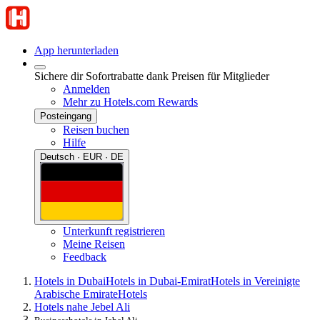
App herunterladen
Sichere dir Sofortrabatte dank Preisen für Mitglieder
Anmelden
Mehr zu Hotels.com Rewards
Posteingang
Reisen buchen
Hilfe
Deutsch · EUR · DE
Unterkunft registrieren
Meine Reisen
Feedback
Hotels in Dubai
Hotels in Dubai-Emirat
Hotels in Vereinigte
Arabische Emirate
Hotels
Hotels nahe Jebel Ali