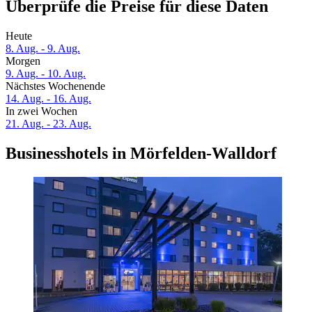
Überprüfe die Preise für diese Daten
Heute
8. Aug. - 9. Aug.
Morgen
9. Aug. - 10. Aug.
Nächstes Wochenende
14. Aug. - 16. Aug.
In zwei Wochen
21. Aug. - 23. Aug.
Businesshotels in Mörfelden-Walldorf