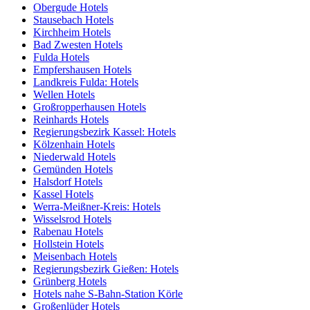
Obergude Hotels
Stausebach Hotels
Kirchheim Hotels
Bad Zwesten Hotels
Fulda Hotels
Empfershausen Hotels
Landkreis Fulda: Hotels
Wellen Hotels
Großropperhausen Hotels
Reinhards Hotels
Regierungsbezirk Kassel: Hotels
Kölzenhain Hotels
Niederwald Hotels
Gemünden Hotels
Halsdorf Hotels
Kassel Hotels
Werra-Meißner-Kreis: Hotels
Wisselsrod Hotels
Rabenau Hotels
Hollstein Hotels
Meisenbach Hotels
Regierungsbezirk Gießen: Hotels
Grünberg Hotels
Hotels nahe S-Bahn-Station Körle
Großenlüder Hotels