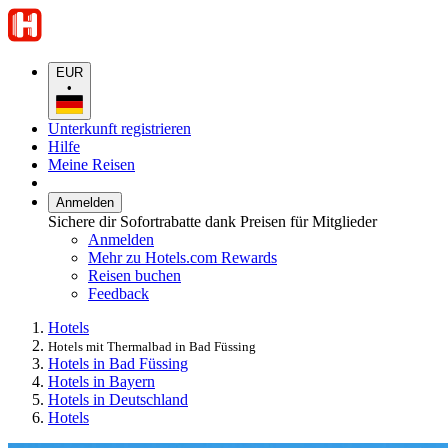
EUR
•
Unterkunft registrieren
Hilfe
Meine Reisen
Anmelden
Sichere dir Sofortrabatte dank Preisen für Mitglieder
Anmelden
Mehr zu Hotels.com Rewards
Reisen buchen
Feedback
Hotels
Hotels mit Thermalbad in Bad Füssing
Hotels in Bad Füssing
Hotels in Bayern
Hotels in Deutschland
Hotels