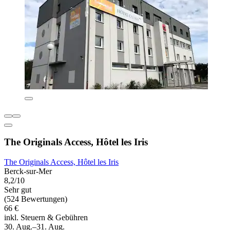
The Originals Access, Hôtel les Iris
The Originals Access, Hôtel les Iris
Berck-sur-Mer
8,2/10
Sehr gut
(524 Bewertungen)
66 €
inkl. Steuern & Gebühren
30. Aug.–31. Aug.