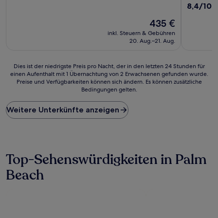
von
Unterkunf
8.4
8,4/10
S
10,
von
Wunderbar,
Der
435 €
10,
(1.516
Preis
Sehr
inkl. Steuern & Gebühren
Bewertungen)
beträgt
gut,
20. Aug.–21. Aug.
435 €
(1.878
Bewertun
Dies
Dies ist der niedrigste Preis pro Nacht, der in den letzten 24 Stunden für
einen Aufenthalt mit 1 Übernachtung von 2 Erwachsenen gefunden wurde.
ist
Preise und Verfügbarkeiten können sich ändern. Es können zusätzliche
der
Bedingungen gelten.
niedrigste
Preis
Weitere Unterkünfte anzeigen
pro
Nacht,
der
in
den
letzten
Top-Sehenswürdigkeiten in Palm
24 Stunden
Beach
für
einen
Aufenthalt
mit
1 Übernachtung
von