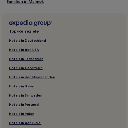
Familien in Malmok
Shoppingcenter Paseo Herencia
Keito: Hotels
Excelsior Kasino Aruba
Omnibus Tennis
Hotels nahe Bubali Bird Sanctuary
Noord – beste Reisezeit
Noord Hotels
Top-Reiseziele
Wärmste Monate: September, Oktober, November, August
Hotel-Resorts in Noord
(28 °C im Durchschnitt)
Hotels in Deutschland
Aparthotels in Palm Beach
Kälteste Monate: Februar, März, Januar, April (26 °C im
Durchschnitt)
Hotels in den USA
Monate mit dem meisten Niederschlag: November,
Hotels in Tschechien
Oktober, Dezember, September (durchschnittlich 119 mm
Niederschlag)
Hotels in Österreich
Hotels in den Niederlanden
Hotels in Italien
Hotels in Schweden
Hotels in Portugal
Hotels in Polen
Hotels in der Türkei