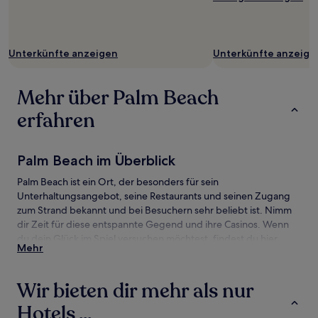
Unterkünfte anzeigen
Unterkünfte anzeige
Mehr über Palm Beach
erfahren
Palm Beach im Überblick
Palm Beach ist ein Ort, der besonders für sein
Unterhaltungsangebot, seine Restaurants und seinen Zugang
zum Strand bekannt und bei Besuchern sehr beliebt ist. Nimm
dir Zeit für diese entspannte Gegend und ihre Casinos. Wenn
du dein Glück im Spiel versuchen möchtest, findest du hier
Mehr
Gleichgesinnte: Das Casino im Hilton Aruba und Hyatt Regency
Casino. Es gibt noch viel mehr zu entdecken, darunter auch
diese Sehenswürdigkeiten: Palm Beach Plaza und
Wir bieten dir mehr als nur
Schmetterlingsfarm.
Hotels ...