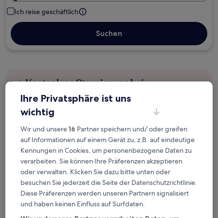
Ich reise geschäftlich
Suchen
Kostenlose Stornierung bei
Planänderungen
Ihre Privatsphäre ist uns
wichtig
Verdiene Prämien für jede
wahrgenommene Übernachtung
Wir und unsere
16
Partner speichern und/ oder greifen
auf Informationen auf einem Gerät zu, z.B. auf eindeutige
Kennungen in Cookies, um personenbezogene Daten zu
Mehr sparen mit Preisen für Mitglieder
verarbeiten. Sie können Ihre Präferenzen akzeptieren
oder verwalten. Klicken Sie dazu bitte unten oder
besuchen Sie jederzeit die Seite der Datenschutzrichtlinie.
Diese Präferenzen werden unseren Partnern signalisiert
Überprüfe die Preise für diese Daten
und haben keinen Einfluss auf Surfdaten.
Nächstes Wochenende
In zwei Wochen