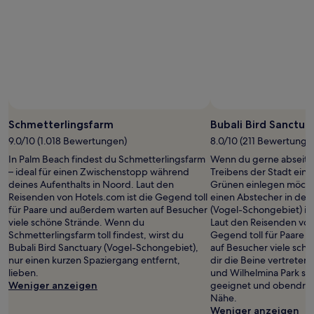
2 Erwachsenen
gefunden
wurde.
Preise
und
Verfügbarkeiten
können
sich
ändern.
Es
Schmetterlingsfarm
Bubali Bird Sanctua
können
9.0/10 (1.018 Bewertungen)
8.0/10 (211 Bewertunge
zusätzliche
In Palm Beach findest du Schmetterlingsfarm
Wenn du gerne abseits
Bedingungen
– ideal für einen Zwischenstopp während
Treibens der Stadt ein
gelten.
deines Aufenthalts in Noord. Laut den
Grünen einlegen möchte
Reisenden von Hotels.com ist die Gegend toll
einen Abstecher in den 
für Paare und außerdem warten auf Besucher
(Vogel-Schongebiet) i
viele schöne Strände. Wenn du
Laut den Reisenden von 
Schmetterlingsfarm toll findest, wirst du
Gegend toll für Paare
Bubali Bird Sanctuary (Vogel-Schongebiet),
auf Besucher viele sch
nur einen kurzen Spaziergang entfernt,
dir die Beine vertreten
lieben.
und Wilhelmina Park si
Weniger anzeigen
geeignet und obendrein
Nähe.
Weniger anzeigen