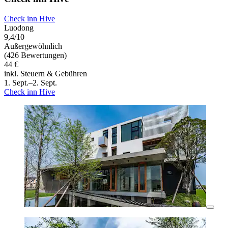
Check inn Hive
Luodong
9,4/10
Außergewöhnlich
(426 Bewertungen)
44 €
inkl. Steuern & Gebühren
1. Sept.–2. Sept.
Check inn Hive