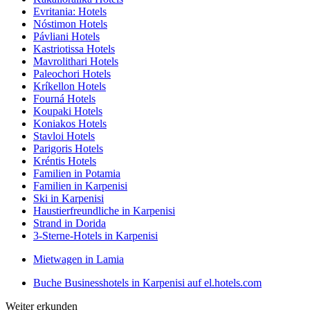
Evritania: Hotels
Nóstimon Hotels
Pávliani Hotels
Kastriotissa Hotels
Mavrolithari Hotels
Paleochori Hotels
Kríkellon Hotels
Fourná Hotels
Koupaki Hotels
Koniakos Hotels
Stavloi Hotels
Parigoris Hotels
Kréntis Hotels
Familien in Potamia
Familien in Karpenisi
Ski in Karpenisi
Haustierfreundliche in Karpenisi
Strand in Dorida
3-Sterne-Hotels in Karpenisi
Mietwagen in Lamia
Buche Businesshotels in Karpenisi auf el.hotels.com
Weiter erkunden