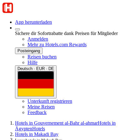
App herunterladen
Sichere dir Sofortrabatte dank Preisen für Mitglieder
Anmelden
Mehr zu Hotels.com Rewards
Posteingang
Reisen buchen
Hilfe
Deutsch · EUR · DE
Unterkunft registrieren
Meine Reisen
Feedback
Hotels in Gouvernement al-Bahr al-ahmar
Hotels in
Ägypten
Hotels
Hotels in Makadi Bay