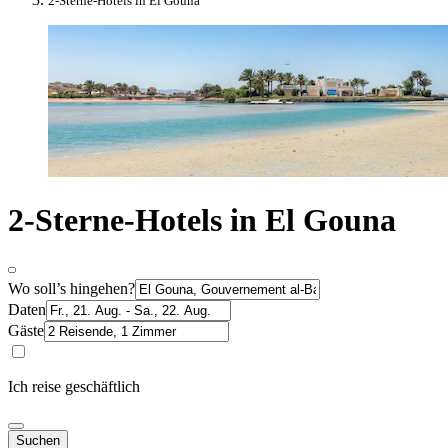
2-Sterne-Hotels in El Gouna
2-Sterne-Hotels in El Gouna
Wo soll’s hingehen?
Daten
Gäste
Ich reise geschäftlich
Suchen