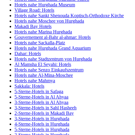
Hotels nahe Hurghada Museum
Village Road: Hotels
Hotels nahe Sankt Shenouda Koptisch-Orthodoxe Kirche
Hotels nahe Moschee von Hurghada
Makadi Bay Hotels
Hotels nahe Marina Hurghada
Gouvernement al-Bahr al-ahmar: Hotels
Hotels nahe Sackalla-Platz
Hotels nahe Hurghada Grand Aquarium
Dahar: Hotels
Hotels nahe Stadtzentrum von Hurghada
Al Mamsha El Seyahi: Hotels
Hotels nahe Senzo Einkaufszentrum
Hotels nahe Al-Mina-Moschee
Hotels nahe Mahmya
Sakkala: Hotels
5-Sterne-Hotels in Safaga
5-Sterne-Hotels in Al Ahyaa
3-Sterne-Hotels in Al Ahyaa
3-Sterne-Hotels in Sahl Hasheeh
2-Sterne-Hotels in Makadi Bay
3-Sterne-Hotels in Hurghada
4-Sterne-Hotels in Hurghada
5-Sterne-Hotels in Hurghada
2-Sterne-Hotels in Hurghada