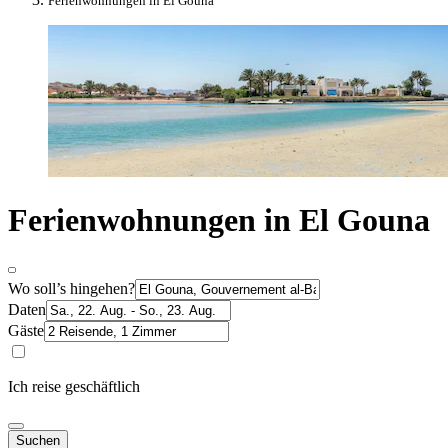
Ferienwohnungen in El Gouna
Ferienwohnungen in El Gouna
Wo soll’s hingehen?
Daten
Gäste
Ich reise geschäftlich
Suchen