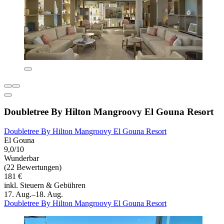
Doubletree By Hilton Mangroovy El Gouna Resort
Doubletree By Hilton Mangroovy El Gouna Resort
El Gouna
9,0/10
Wunderbar
(22 Bewertungen)
181 €
inkl. Steuern & Gebühren
17. Aug.–18. Aug.
Doubletree By Hilton Mangroovy El Gouna Resort