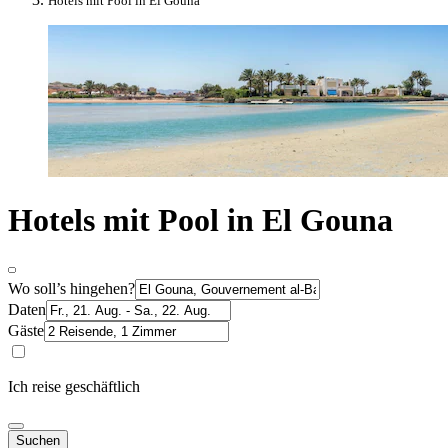
Hotels mit Pool in El Gouna
Hotels mit Pool in El Gouna
Wo soll’s hingehen?
Daten
Gäste
Ich reise geschäftlich
Suchen