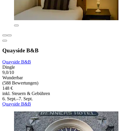
Quayside B&B
Quayside B&B
Dingle
9,0/10
Wunderbar
(588 Bewertungen)
148 €
inkl. Steuern & Gebühren
6. Sept.–7. Sept.
Quayside B&B