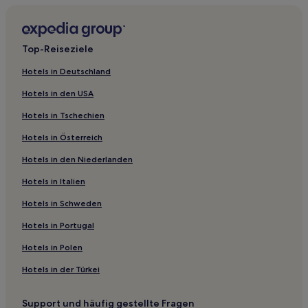
Familien in Mussoorie
Hotels mit Fitnessbereich in Garjia
Top-Reiseziele
Hotels mit Parkplatz in Distrikt Udham Singh Nagar
Hotels in Deutschland
Familien in Dhikuli
Hotels in den USA
Hotels mit Wellnessbereich in Dhikuli
Hotels in Tschechien
Günstige in Kanatal
Hotels in Österreich
Hotels mit inbegriffenem Frühstück in Ramnagar
Hotels in den Niederlanden
Günstige in Almora
Hotels in Italien
Hotels mit Wellnessbereich in Uttarakhand
Haustierfreundliche in Uttarakhand
Hotels in Schweden
Günstige in Uttarakhand
Hotels in Portugal
Familien in Tehri-Garhwal
Hotels in Polen
Hotels mit inbegriffenem Frühstück in Haridwar
Hotels in der Türkei
Günstige in Haridwar
Support und häufig gestellte Fragen
Hotels mit Küchenzeile in Haridwar