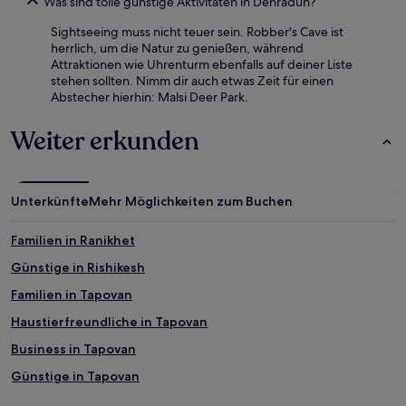
Was sind tolle günstige Aktivitäten in Dehradun?
Sightseeing muss nicht teuer sein. Robber's Cave ist
herrlich, um die Natur zu genießen, während
Attraktionen wie Uhrenturm ebenfalls auf deiner Liste
stehen sollten. Nimm dir auch etwas Zeit für einen
Abstecher hierhin: Malsi Deer Park.
Weiter erkunden
Unterkünfte
Mehr Möglichkeiten zum Buchen
Familien in Ranikhet
Günstige in Rishikesh
Familien in Tapovan
Haustierfreundliche in Tapovan
Business in Tapovan
Günstige in Tapovan
Hotels mit Fitnessbereich in Mussoorie