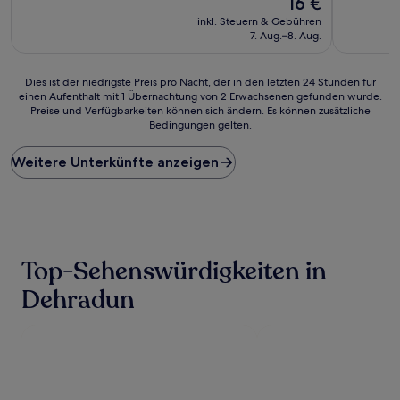
16 €
10,
Preis
Außergewö
inkl. Steuern & Gebühren
beträgt
(1
7. Aug.–8. Aug.
16 €
Bewertun
Dies
Dies ist der niedrigste Preis pro Nacht, der in den letzten 24 Stunden für
einen Aufenthalt mit 1 Übernachtung von 2 Erwachsenen gefunden wurde.
ist
Preise und Verfügbarkeiten können sich ändern. Es können zusätzliche
der
Bedingungen gelten.
niedrigste
Preis
Weitere Unterkünfte anzeigen
pro
Nacht,
der
in
den
letzten
24 Stunden
Top-Sehenswürdigkeiten in
für
einen
Dehradun
Aufenthalt
mit
1 Übernachtung
von
2 Erwachsenen
gefunden