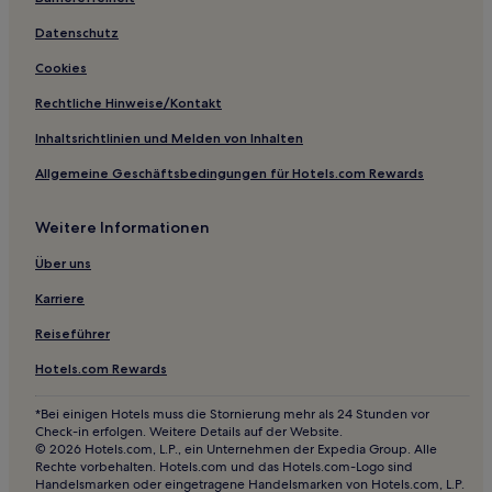
Hotels nahe Tehri Staudamm
Hotels nahe Dwarahat Village
Datenschutz
Deema Range Hotels
Cookies
Chamba Hotels
Rechtliche Hinweise/Kontakt
Hotels nahe Dhikala Forest Rest House
Inhaltsrichtlinien und Melden von Inhalten
Uttarakhand: Hotels
Allgemeine Geschäftsbedingungen für Hotels.com Rewards
Almora Hotels
Weitere Informationen
Duggada Hotels
Hotels nahe Valley of Flowers National Park
Über uns
Hotels nahe Har Ki Pauri
Karriere
The Mall Road: Hotels
Reiseführer
Dhikuli Hotels
Hotels.com Rewards
Dehradun Hotels
*Bei einigen Hotels muss die Stornierung mehr als 24 Stunden vor
Hotels nahe Kedarnath-Tempel
Check-in erfolgen. Weitere Details auf der Website.
© 2026 Hotels.com, L.P., ein Unternehmen der Expedia Group. Alle
Naukuchiatal Hotels
Rechte vorbehalten. Hotels.com und das Hotels.com-Logo sind
Handelsmarken oder eingetragene Handelsmarken von Hotels.com, L.P.