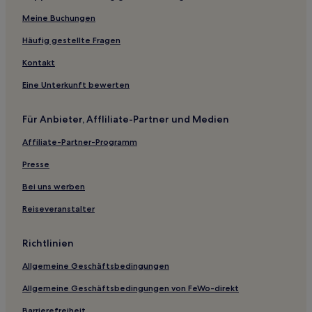
Meine Buchungen
Familien in Haridwar
Hotels mit Wellnessbereich in Haridwar
Häufig gestellte Fragen
Luxus in Haridwar
Kontakt
Familien in Dhela
Eine Unterkunft bewerten
Hotels nahe Benog Wildlife Sanctuary
Für Anbieter, Affliliate-Partner und Medien
Karnaprayāg Hotels
Affiliate-Partner-Programm
Ram Ghat: Hotels
Presse
Mohaan Hotels
Hotels nahe Tapt Kund
Bei uns werben
Hotels nahe Badrinath-Tempel
Reiseveranstalter
Hotels nahe Nationalpark Nanda Devi
Richtlinien
Hotels nahe Snow View Point
Allgemeine Geschäftsbedingungen
Hotels nahe Bahnhof Haridwar
Allgemeine Geschäftsbedingungen von FeWo-direkt
Hotels nahe Vashishta Gufa
Barrierefreiheit