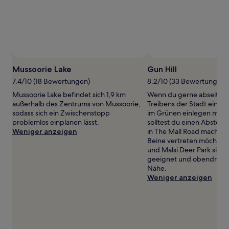
wurde.
Preise
und
Verfügbarkeiten
können
sich
ändern.
Es
Mussoorie Lake
Gun Hill
können
7.4/10 (18 Bewertungen)
8.2/10 (33 Bewertungen)
zusätzliche
Bedingungen
Mussoorie Lake befindet sich 1,9 km
Wenn du gerne abseits d
gelten.
außerhalb des Zentrums von Mussoorie,
Treibens der Stadt eine 
sodass sich ein Zwischenstopp
im Grünen einlegen möch
problemlos einplanen lässt.
solltest du einen Absteche
Weniger anzeigen
in The Mall Road machen.
Beine vertreten möchtest
und Malsi Deer Park sind 
geeignet und obendrein 
Nähe.
Weniger anzeigen