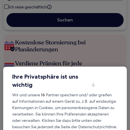
Ich reise geschäftlich
Suchen
Kostenlose Stornierung bei
Planänderungen
Verdiene Prämien für jede
wahrgenommene Übernachtung
Ihre Privatsphäre ist uns
wichtig
Mehr sparen mit Preisen für Mitglieder
Wir und unsere
16
Partner speichern und/ oder greifen
auf Informationen auf einem Gerät zu, z.B. auf eindeutige
Kennungen in Cookies, um personenbezogene Daten zu
Überprüfe die Preise für diese Daten
verarbeiten. Sie können Ihre Präferenzen akzeptieren
oder verwalten. Klicken Sie dazu bitte unten oder
Heute
Morgen
besuchen Sie jederzeit die Seite der Datenschutzrichtlinie.
6. Aug. - 7. Aug.
7. Aug. - 8. Aug.