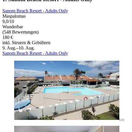
Sanom Beach Resort - Adults Only
Maspalomas
9,0/10
Wunderbar
(548 Bewertungen)
180 €
inkl. Steuern & Gebühren
9. Aug.–10. Aug.
Sanom Beach Resort - Adults Only