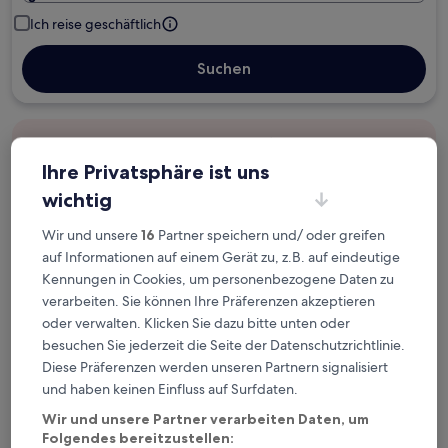
Ich reise geschäftlich
Suchen
Kostenlose Stornierung bei
Planänderungen
Ihre Privatsphäre ist uns
wichtig
Verdiene Prämien für jede
Wir und unsere
16
Partner speichern und/ oder greifen
wahrgenommene Übernachtung
auf Informationen auf einem Gerät zu, z.B. auf eindeutige
Kennungen in Cookies, um personenbezogene Daten zu
Mehr sparen mit Preisen für Mitglieder
verarbeiten. Sie können Ihre Präferenzen akzeptieren
oder verwalten. Klicken Sie dazu bitte unten oder
besuchen Sie jederzeit die Seite der Datenschutzrichtlinie.
Diese Präferenzen werden unseren Partnern signalisiert
Überprüfe die Preise für diese Daten
und haben keinen Einfluss auf Surfdaten.
Heute
Morgen
Wir und unsere Partner verarbeiten Daten, um
Folgendes bereitzustellen:
6. Aug. - 7. Aug.
7. Aug. - 8. Aug.