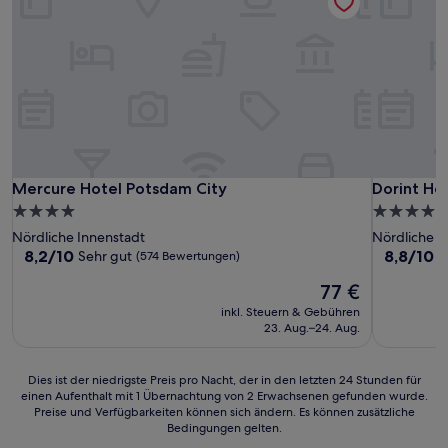
Mercure Hotel Potsdam City
Dorint Ho
Mercure Hotel Potsdam City
Dorint Ho
4.0-
4.5-
Sterne-
Sterne-
Nördliche Innenstadt
Nördliche V
Unterkunft
Unterkunf
8.2
8.8
8,2/10
8,8/10
Sehr gut
H
(574 Bewertungen)
von
von
Der
77 €
10,
10,
Preis
Sehr
Hervorrag
inkl. Steuern & Gebühren
beträgt
gut,
(1.009
23. Aug.–24. Aug.
77 €
(574
Bewertun
Bewertungen)
Dies
Dies ist der niedrigste Preis pro Nacht, der in den letzten 24 Stunden für
einen Aufenthalt mit 1 Übernachtung von 2 Erwachsenen gefunden wurde.
ist
Preise und Verfügbarkeiten können sich ändern. Es können zusätzliche
der
Bedingungen gelten.
niedrigste