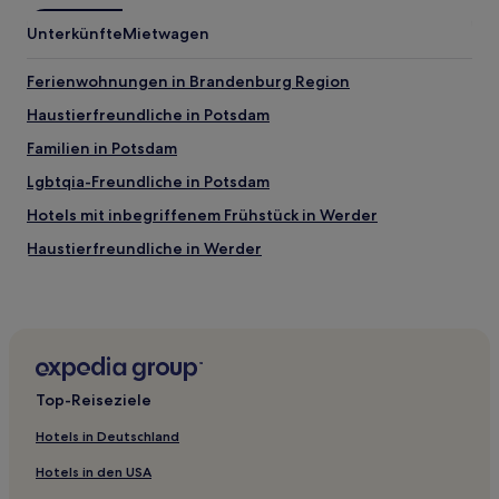
Unterkünfte
Mietwagen
Ferienwohnungen in Brandenburg Region
Haustierfreundliche in Potsdam
Familien in Potsdam
Lgbtqia-Freundliche in Potsdam
Hotels mit inbegriffenem Frühstück in Werder
Haustierfreundliche in Werder
Hotels mit Parkplatz in Westliche Vorstadt
Hotels mit Parkplatz in Brandenburg Region
Haustierfreundliche in Brandenburg Region
Hotels mit Küchenzeile in Brandenburg Region
Top-Reiseziele
Familien in Brandenburg Region
Hotels in Deutschland
Luxus nahe Parforceheide
Hotels in den USA
Haustierfreundliche nahe Parforceheide