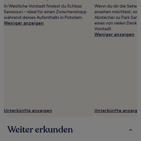
Travel
zusätzliche
In Westliche Vorstadt findest du Schloss
Wenn du dir die Sehens
Pixelz
Bedingungen
Sanssouci – ideal für einen Zwischenstopp
ansehen möchtest, sollt
gelten.
während deines Aufenthalts in Potsdam.
Abstecher zu Park Sanss
Weniger anzeigen
eines von vielen Denkmä
Vorstadt.
Weniger anzeigen
Unterkünfte anzeigen
Unterkünfte anzeige
Weiter erkunden