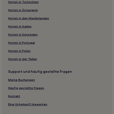
Hotels in Tschechien
Hotels mit Parkplatz in Babelsberg
Hotels in Österreich
Hotels nahe Badestelle
Hotels in den Niederlanden
Wildpark West Hotels
Potsdam Südost: Hotels
Hotels in Italien
Phöben Hotels
Hotels in Schweden
Westliche Vorstadt: Hotels
Hotels in Portugal
Sacrow: Hotels
Hotels in Polen
Caputh Hotels
Hotels in der Türkei
Eiche: Hotels
Support und häufig gestellte Fragen
Nördliche Ortsteile: Hotels
Michendorf Hotels
Meine Buchungen
Hotels nahe Schloss Paretz
Häufig gestellte Fragen
Hotels nahe Botanischer Garten der Universität Potsdam
Kontakt
Hotels nahe Bushaltestelle Holländermühle
Eine Unterkunft bewerten
Töplitz Hotels