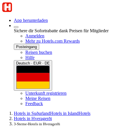
App herunterladen
Sichere dir Sofortrabatte dank Preisen für Mitglieder
Anmelden
Mehr zu Hotels.com Rewards
Posteingang
Reisen buchen
Hilfe
Deutsch · EUR · DE
Unterkunft registrieren
Meine Reisen
Feedback
Hotels in Suðurland
Hotels in Island
Hotels
Hotels in Hveragerði
3-Sterne-Hotels in Hveragerði