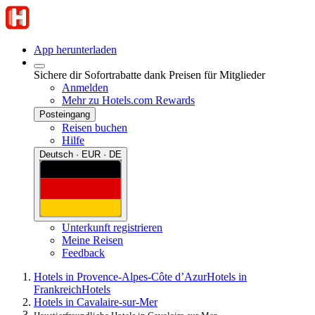
App herunterladen
Sichere dir Sofortrabatte dank Preisen für Mitglieder
Anmelden
Mehr zu Hotels.com Rewards
Posteingang
Reisen buchen
Hilfe
Deutsch · EUR · DE
Unterkunft registrieren
Meine Reisen
Feedback
Hotels in Provence-Alpes-Côte d’Azur
Hotels in
Frankreich
Hotels
Hotels in Cavalaire-sur-Mer