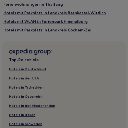
Ferienwohnungen in Thalfang
Hotels mit Parkplatz in Landkreis Bernkastel-Wittlich
Hotels mit WLAN in Ferienpark Himmelberg
Hotels mit Parkplatz in Landkreis Cochem-Zell
Hotels mit Küchenzeile in Historic Downtown
Hotels mit inbegriffenem Frühstück in Bernkastel-Kues
Hotels mit Parkplatz in Neumagen-Dhron
Top-Reiseziele
Hotels mit WLAN in Mosel
Hotels in Deutschland
Haustierfreundliche in Mosel
Hotels in den USA
Familien in Mosel
Hotels in Tschechien
Hotels mit Küchenzeile in Kues
Hotels in Österreich
Hotels mit Pool in Ediger-Eller
Hotels in den Niederlanden
Hotels mit Parkplatz in Alf
Hotels in Italien
Hotels mit Parkplatz in Ernst
Hotels mit inbegriffenem Frühstück in Ernst
Hotels in Schweden