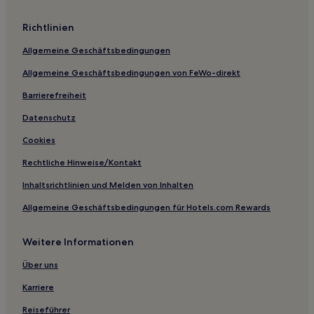
Hotels mit inbegriffenem Frühstück in Weinanbaugebiet
Mosel
Richtlinien
Enkirch Hotels
Allgemeine Geschäftsbedingungen
Hotels nahe Mont Royal
Allgemeine Geschäftsbedingungen von FeWo-direkt
Reil Hotels
Barrierefreiheit
Kinheim Hotels
Datenschutz
Plein Hotels
Cookies
Wenigerath Hotels
Rechtliche Hinweise/Kontakt
Mückeln Hotels
Inhaltsrichtlinien und Melden von Inhalten
Götzeroth Hotels
Allgemeine Geschäftsbedingungen für Hotels.com Rewards
Lutzerath Hotels
Trarbach Hotels
Weitere Informationen
Minderlittgen Hotels
Über uns
Kommen Hotels
Karriere
Hotels nahe Römerkelter
Reiseführer