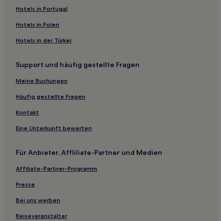
Haustierfreundliche in Mosel-Nahe
Hotels in Portugal
Hotels mit inbegriffenem Frühstück in Mosel-Nahe
Hotels in Polen
Hotels mit Parkplatz in Mosel-Nahe
Hotels in der Türkei
Hotels mit inbegriffenem Frühstück in Cond
Support und häufig gestellte Fragen
Familien in Cochem
Meine Buchungen
Hotels mit Weingut in Trarbach
Hotels mit Parkplatz in Lieser
Häufig gestellte Fragen
Haustierfreundliche in Traben-Trarbach
Kontakt
Hotels mit inbegriffenem Frühstück in Traben-Trarbach
Eine Unterkunft bewerten
Hotels mit inbegriffenem Frühstück in Hunsrück
Für Anbieter, Affliliate-Partner und Medien
Hotels mit Parkplatz in Hunsrück
Affiliate-Partner-Programm
Haustierfreundliche in Trier
Presse
Familien in Weinanbaugebiet Mosel
Haustierfreundliche in Weinanbaugebiet Mosel
Bei uns werben
Hotels mit Parkplatz in Weinanbaugebiet Mosel
Reiseveranstalter