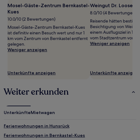
1 Übernachtung
Mosel-Gäste-Zentrum Bernkastel-
Weingut Dr. Loosen
von
Kues
8.0/10 (4 Bewertungen)
2 Erwachsenen
10.0/10 (2 Bewertungen)
gefunden
Reisende hätten bestimmt
wurde.
Besichtigung von Weingut
Mosel-Gäste-Zentrum Bernkastel-Kues
Preise
einem Ausflugsziel in 1,8
ist definitiv einen Besuch wert und nur 1
und
vom Stadtzentrum von Be
km vom Zentrum von Bernkastel entfernt
Verfügbarkeiten
Weniger anzeigen
gelegen.
können
Weniger anzeigen
sich
ändern.
Es
können
Unterkünfte anzeigen
Unterkünfte anzeigen
zusätzliche
Bedingungen
gelten.
Weiter erkunden
Unterkünfte
Mietwagen
Ferienwohnungen in Hunsrück
Ferienwohnungen in Bernkastel-Kues