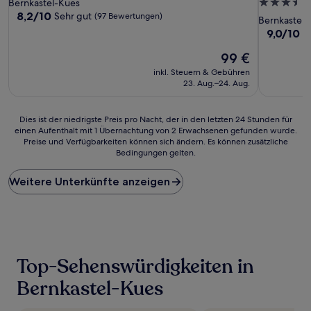
3.5-
Bernkastel-Kues
8.2
8,2/10
Sehr gut
(97 Bewertungen)
Sterne-
Bernkastel-
von
Unterkunf
9.0
9,0/10
W
10,
von
Sehr
Der
99 €
10,
gut,
Preis
Wunderba
inkl. Steuern & Gebühren
(97
beträgt
(138
23. Aug.–24. Aug.
Bewertungen)
99 €
Bewertun
Dies
Dies ist der niedrigste Preis pro Nacht, der in den letzten 24 Stunden für
einen Aufenthalt mit 1 Übernachtung von 2 Erwachsenen gefunden wurde.
ist
Preise und Verfügbarkeiten können sich ändern. Es können zusätzliche
der
Bedingungen gelten.
niedrigste
Preis
Weitere Unterkünfte anzeigen
pro
Nacht,
der
in
den
letzten
24 Stunden
Top-Sehenswürdigkeiten in
für
einen
Bernkastel-Kues
Aufenthalt
mit