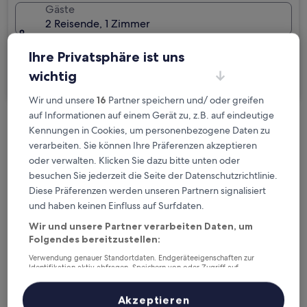
Gäste
2 Reisende, 1 Zimmer
Ich reise geschäftlich
Ihre Privatsphäre ist uns
wichtig
Suchen
Wir und unsere
16
Partner speichern und/ oder greifen
auf Informationen auf einem Gerät zu, z.B. auf eindeutige
Kostenlose Stornierung bei
Kennungen in Cookies, um personenbezogene Daten zu
verarbeiten. Sie können Ihre Präferenzen akzeptieren
Planänderungen
oder verwalten. Klicken Sie dazu bitte unten oder
besuchen Sie jederzeit die Seite der Datenschutzrichtlinie.
Verdiene Prämien für jede
Diese Präferenzen werden unseren Partnern signalisiert
wahrgenommene Übernachtung
und haben keinen Einfluss auf Surfdaten.
Wir und unsere Partner verarbeiten Daten, um
Mehr sparen mit Preisen für Mitglieder
Folgendes bereitzustellen:
Verwendung genauer Standortdaten. Endgeräteeigenschaften zur
Identifikation aktiv abfragen. Speichern von oder Zugriff auf
Informationen auf einem Endgerät. Personalisierte Werbung und
Inhalte, Messung von Werbeleistung und der Performance von Inhalten,
Überprüfe die Preise für diese Daten
Zielgruppenforschung sowie Entwicklung und Verbesserung von
Akzeptieren
Angeboten.