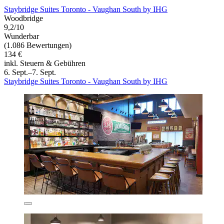
Staybridge Suites Toronto - Vaughan South by IHG
Woodbridge
9,2/10
Wunderbar
(1.086 Bewertungen)
134 €
inkl. Steuern & Gebühren
6. Sept.–7. Sept.
Staybridge Suites Toronto - Vaughan South by IHG