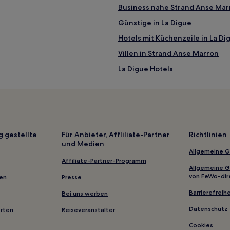
Business nahe Strand Anse Mar
Günstige in La Digue
Hotels mit Küchenzeile in La Di
Villen in Strand Anse Marron
La Digue Hotels
2-Sterne-Hotels in La Digue
g gestellte
Für Anbieter, Affliliate-Partner
Richtlinien
und Medien
Allgemeine 
Affiliate-Partner-Programm
Allgemeine 
von FeWo-dir
gen
Presse
Barrierefreihe
Bei uns werben
Datenschutz
erten
Reiseveranstalter
Cookies