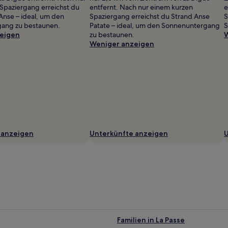
Spaziergang erreichst du
entfernt. Nach nur einem kurzen
e
 Anse – ideal, um den
Spaziergang erreichst du Strand Anse
S
ang zu bestaunen.
Patate – ideal, um den Sonnenuntergang
S
eigen
zu bestaunen.
W
Weniger anzeigen
 anzeigen
Unterkünfte anzeigen
U
Familien in La Passe