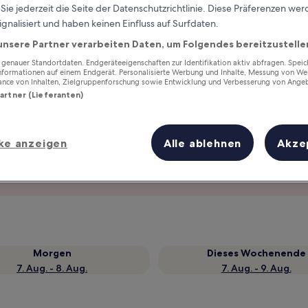
ie jederzeit die Seite der Datenschutzrichtlinie. Diese Präferenzen we
ignalisiert und haben keinen Einfluss auf Surfdaten.
unsere Partner verarbeiten Daten, um Folgendes bereitzustelle
enauer Standortdaten. Endgeräteeigenschaften zur Identifikation aktiv abfragen. Spei
Informationen auf einem Endgerät. Personalisierte Werbung und Inhalte, Messung von We
ance von Inhalten, Zielgruppenforschung sowie Entwicklung und Verbesserung von Ange
Partner (Lieferanten)
ke anzeigen
Alle ablehnen
Akze
Verdiene Prämien für jede
wahrgenommene Übernachtung
Morgen
Dieses Wochenende
7. Aug. - 8. Aug.
7. Aug. - 9. Aug.