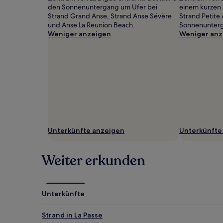
können
den Sonnenuntergang um Ufer bei
einem kurzen 
zusätzliche
Strand Grand Anse, Strand Anse Sévère
Strand Petite
Bedingungen
und Anse La Reunion Beach.
Sonnenunterg
gelten.
Weniger anzeigen
Weniger anz
Unterkünfte anzeigen
Unterkünfte
Weiter erkunden
Unterkünfte
Strand in La Passe