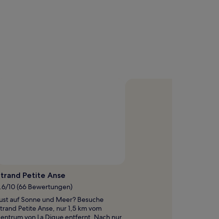
Foto von Daniela da Silva
Öffentliches
Foto
trand Petite Anse
von
.6/10 (66 Bewertungen)
Daniela
ust auf Sonne und Meer? Besuche
da
trand Petite Anse, nur 1,5 km vom
Silva
entrum von La Digue entfernt. Nach nur