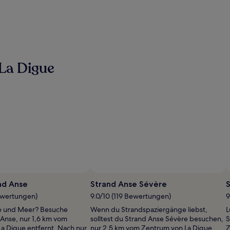
La Digue
nd Anse
Strand Anse Sévère
S
ewertungen)
9.0/10 (119 Bewertungen)
9
ne und Meer? Besuche
Wenn du Strandspaziergänge liebst,
L
Anse, nur 1,6 km vom
solltest du Strand Anse Sévère besuchen,
S
a Digue entfernt. Nach nur
nur 2,5 km vom Zentrum von La Digue
Z