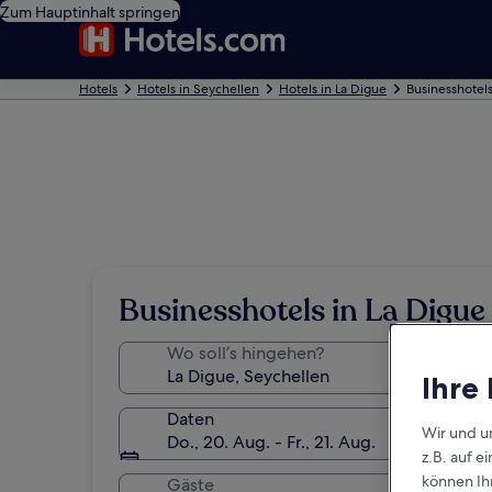
Zum Hauptinhalt springen
Hotels
Hotels in Seychellen
Hotels in La Digue
Businesshotels
Businesshotels in La Digue
Wo soll’s hingehen?
Ihre
Daten
Wir und u
Do., 20. Aug. - Fr., 21. Aug.
z.B. auf 
können Ihr
Gäste