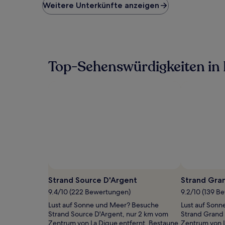
niedrigste
Weitere Unterkünfte anzeigen
Preis
pro
Nacht,
der
in
den
Top-Sehenswürdigkeiten in 
letzten
24 Stunden
für
einen
Aufenthalt
mit
1 Übernachtung
von
2 Erwachsenen
gefunden
wurde.
Preise
Foto von Petra S
Öffentliches
und
Foto
Strand Source D'Argent
Strand Gra
Verfügbarkeiten
von
9.4/10 (222 Bewertungen)
9.2/10 (139 B
können
Petra
sich
Lust auf Sonne und Meer? Besuche
Lust auf Son
S
ändern.
Strand Source D'Argent, nur 2 km vom
Strand Grand 
Es
Zentrum von La Digue entfernt. Bestaune
Zentrum von L