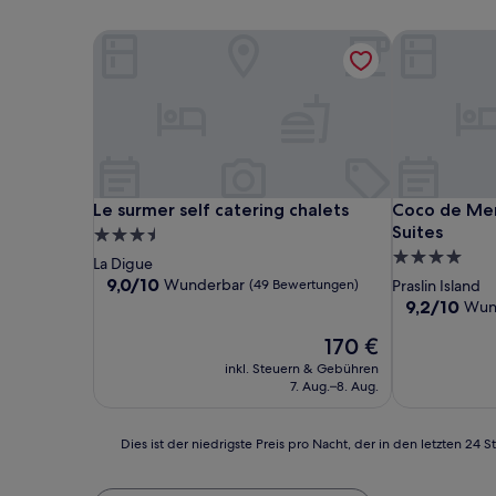
Le surmer self catering chalets
Coco de Mer 
Le surmer self catering chalets
Coco de Mer 
Le surmer self catering chalets
Coco de Mer
Suites
3.5-
4.0-
Sterne-
La Digue
Sterne-
Unterkunft
9.0
9,0/10
Wunderbar
(49 Bewertungen)
Praslin Island
von
Unterkunft
9.2
9,2/10
Wun
10,
von
Wunderbar,
Der
170 €
10,
(49
Preis
Wunderbar,
inkl. Steuern & Gebühren
Bewertungen)
beträgt
(422
7. Aug.–8. Aug.
170 €
Bewertunge
Dies
Dies ist der niedrigste Preis pro Nacht, der in den letzten 
ist
der