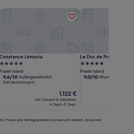
Constance Lémuria
Le Duc de Praslin
Constance Lémuria
Le Duc de Praslin
Constance Lémuria
Le Duc de Praslin
5.0-
5.0-
Sterne-
Sterne-
Praslin Island
Praslin Island
Unterkunft
Unterkunft
9.6
9.0
9,6/10
9,0/10
Außergewöhnlich
Wunderbar
(137 B
von
von
(243 Bewertungen)
10,
10,
Außergewöhnlich,
Der
Wunderbar,
1.122 €
(243
Preis
(137
inkl. Steuern & Gebühren
inkl. Steu
Bewertungen)
beträgt
Bewertungen)
4. Sept.–5. Sept.
1.122 €
rde. Preise und Verfügbarkeiten können sich ändern. Es können