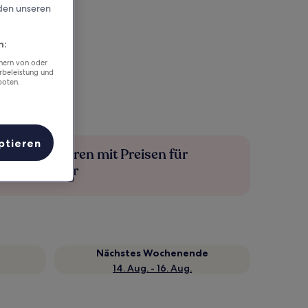
rden unseren
n:
chern von oder
rbeleistung und
boten.
ptieren
Mehr sparen mit Preisen für
Mitglieder
Nächstes Wochenende
14. Aug. - 16. Aug.