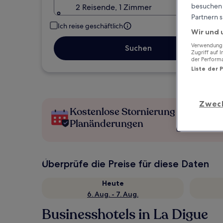
besuchen S
2 Reisende, 1 Zimmer
Partnern s
Ich reise geschäftlich
Wir und 
Verwendung g
Suchen
Zugriff auf 
der Perform
Liste der 
Zwec
Kostenlose Stornierung bei
Planänderungen
Überprüfe die Preise für diese Daten
Heute
6. Aug. - 7. Aug.
Businesshotels in La Digue