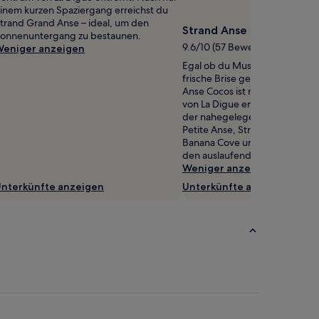
inem kurzen Spaziergang erreichst du
trand Grand Anse – ideal, um den
Strand Anse Cocos
onnenuntergang zu bestaunen.
9.6/10 (57 Bewertungen)
eniger anzeigen
Egal ob du Muscheln sammeln 
frische Brise genießen möchte
Anse Cocos ist nur 1,3 km vom
von La Digue entfernt. Schlen
der nahegelegenen Strände w
Petite Anse, Strand Grand Ans
Banana Cove und lass deine Z
den auslaufenden Wellen ums
Weniger anzeigen
nterkünfte anzeigen
Unterkünfte anzeigen