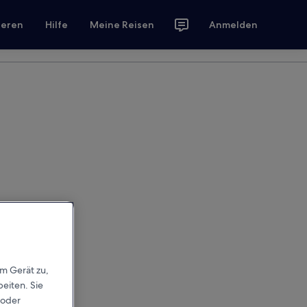
ieren
Hilfe
Meine Reisen
Anmelden
em Gerät zu,
eiten. Sie
 oder