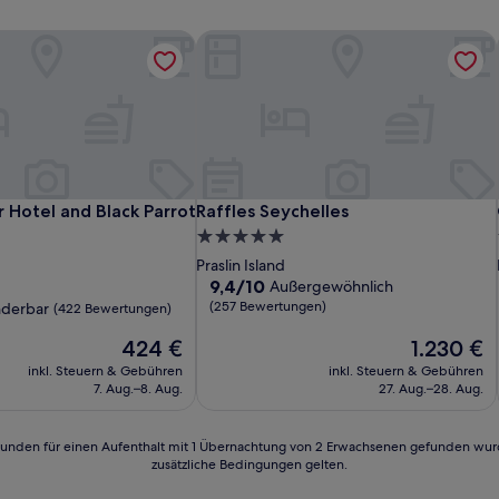
Hotel and Black Parrot Suites
Raffles Seychelles
Hotel and Black Parrot Suites
Raffles Seychelles
 Hotel and Black Parrot
Raffles Seychelles
5.0-
Sterne-
Praslin Island
Unterkunft
9.4
9,4/10
Außergewöhnlich
von
(257 Bewertungen)
derbar
(422 Bewertungen)
10,
Der
Außergewöhnlich,
Der
424 €
1.230 €
Preis
(257
Preis
inkl. Steuern & Gebühren
inkl. Steuern & Gebühren
beträgt
Bewertungen)
beträgt
7. Aug.–8. Aug.
27. Aug.–28. Aug.
424 €
1.230 €
n)
24 Stunden für einen Aufenthalt mit 1 Übernachtung von 2 Erwachsenen gefunden wu
zusätzliche Bedingungen gelten.