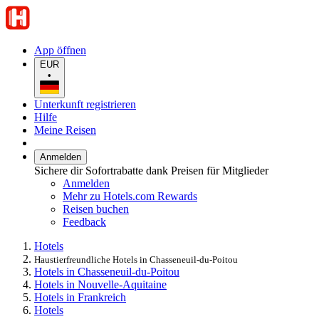
App öffnen
EUR
•
Unterkunft registrieren
Hilfe
Meine Reisen
Anmelden
Sichere dir Sofortrabatte dank Preisen für Mitglieder
Anmelden
Mehr zu Hotels.com Rewards
Reisen buchen
Feedback
Hotels
Haustierfreundliche Hotels in Chasseneuil-du-Poitou
Hotels in Chasseneuil-du-Poitou
Hotels in Nouvelle-Aquitaine
Hotels in Frankreich
Hotels