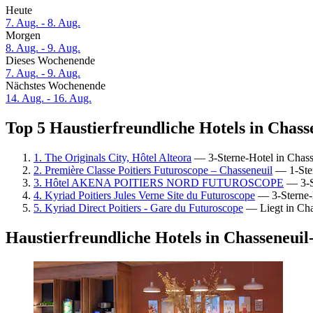
Heute
7. Aug. - 8. Aug.
Morgen
8. Aug. - 9. Aug.
Dieses Wochenende
7. Aug. - 9. Aug.
Nächstes Wochenende
14. Aug. - 16. Aug.
Top 5 Haustierfreundliche Hotels in Chass
1. The Originals City, Hôtel Alteora
— 3-Sterne-Hotel in Chass
2. Première Classe Poitiers Futuroscope – Chasseneuil
— 1-Ster
3. Hôtel AKENA POITIERS NORD FUTUROSCOPE
— 3-St
4. Kyriad Poitiers Jules Verne Site du Futuroscope
— 3-Sterne-H
5. Kyriad Direct Poitiers - Gare du Futuroscope
— Liegt in Cha
Haustierfreundliche Hotels in Chasseneuil